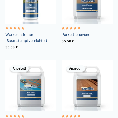
Bewertet
Bewertet
Wurzelentferner
Parkettrenovierer
mit
mit
5.00
4.85
(Baumstumpfvernichter)
35.58
€
von 5
von 5
35.58
€
Angebot!
Angebot!