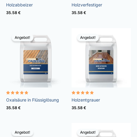
Bewertet
Bewertet
Holzabbeizer
Holzverfestiger
mit
mit
4.98
4.95
35.58
€
35.58
€
von 5
von 5
Angebot!
Angebot!
Bewertet
Bewertet
Oxalsäure in Flüssiglösung
Holzentgrauer
mit
mit
4.67
4.97
35.58
€
35.58
€
von 5
von 5
Angebot!
Angebot!