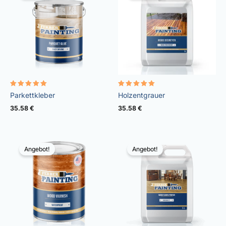
Bewertet
Bewertet
Parkettkleber
Holzentgrauer
mit
mit
4.85
5.00
35.58
€
35.58
€
von 5
von 5
Angebot!
Angebot!