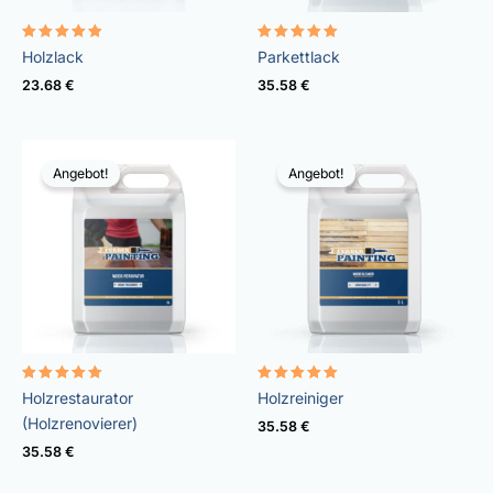
Bewertet
Bewertet
Holzlack
Parkettlack
mit
mit
4.83
4.98
23.68
€
35.58
€
von 5
von 5
Angebot!
Angebot!
Bewertet
Bewertet
Holzrestaurator
Holzreiniger
mit
mit
4.99
5.00
(Holzrenovierer)
35.58
€
von 5
von 5
35.58
€