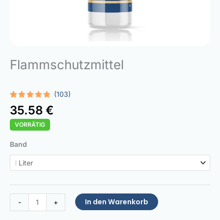
Flammschutzmittel
(103)
Bewertet
103
35.58
€
mit
4.73
von 5,
VORRÄTIG
basierend
auf
Kundenbewertungen
Fire
Band
Retardant
Coating
Menge
In den Warenkorb
-
+