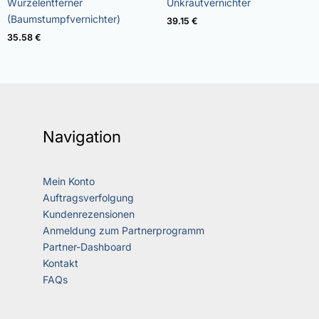
Wurzelentferner
Unkrautvernichter
mit
mit
5.00
4.73
(Baumstumpfvernichter)
39.15
€
von 5
von 5
35.58
€
Navigation
Mein Konto
Auftragsverfolgung
Kundenrezensionen
Anmeldung zum Partnerprogramm
Partner-Dashboard
Kontakt
FAQs