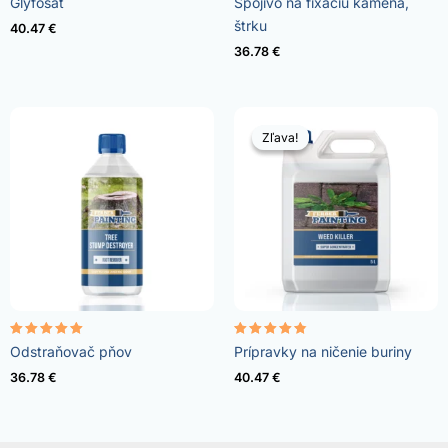
Glyfosát
Spojivo na fixáciu kameňa,
4.96
4.57
z 5
z 5
štrku
40.47
€
36.78
€
Zľava!
Zľava!
Hodnotenie
Hodnotenie
Odstraňovač pňov
Prípravky na ničenie buriny
5.00
4.73
z 5
z 5
36.78
€
40.47
€