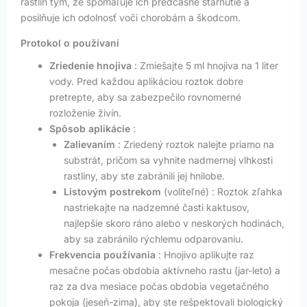
rastlín tým, že spomaľuje ich predčasné starnutie a
posilňuje ich odolnosť voči chorobám a škodcom.
Protokol o používaní
Zriedenie hnojiva
: Zmiešajte 5 ml hnojiva na 1 liter
vody. Pred každou aplikáciou roztok dobre
pretrepte, aby sa zabezpečilo rovnomerné
rozloženie živín.
Spôsob aplikácie
:
Zalievaním
: Zriedený roztok nalejte priamo na
substrát, pričom sa vyhnite nadmernej vlhkosti
rastliny, aby ste zabránili jej hnilobe.
Listovým postrekom
(voliteľné) : Roztok zľahka
nastriekajte na nadzemné časti kaktusov,
najlepšie skoro ráno alebo v neskorých hodinách,
aby sa zabránilo rýchlemu odparovaniu.
Frekvencia používania
: Hnojivo aplikujte raz
mesačne počas obdobia aktívneho rastu (jar-leto) a
raz za dva mesiace počas obdobia vegetačného
pokoja (jeseň-zima), aby ste rešpektovali biologický