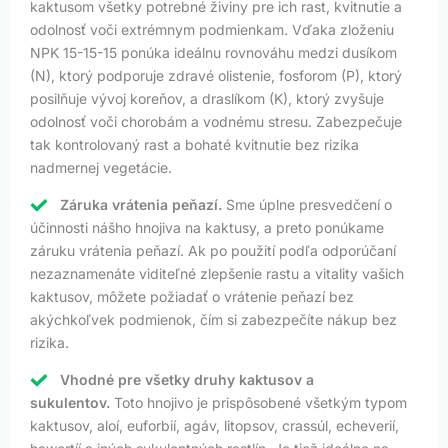
kaktusom všetky potrebné živiny pre ich rast, kvitnutie a
odolnosť voči extrémnym podmienkam. Vďaka zloženiu
NPK 15-15-15 ponúka ideálnu rovnováhu medzi dusíkom
(N), ktorý podporuje zdravé olistenie, fosforom (P), ktorý
posilňuje vývoj koreňov, a draslíkom (K), ktorý zvyšuje
odolnosť voči chorobám a vodnému stresu. Zabezpečuje
tak kontrolovaný rast a bohaté kvitnutie bez rizika
nadmernej vegetácie.
Záruka vrátenia peňazí.
Sme úplne presvedčení o
účinnosti nášho hnojiva na kaktusy, a preto ponúkame
záruku vrátenia peňazí. Ak po použití podľa odporúčaní
nezaznamenáte viditeľné zlepšenie rastu a vitality vašich
kaktusov, môžete požiadať o vrátenie peňazí bez
akýchkoľvek podmienok, čím si zabezpečíte nákup bez
rizika.
Vhodné pre všetky druhy kaktusov a
sukulentov.
Toto hnojivo je prispôsobené všetkým typom
kaktusov, aloí, euforbií, agáv, litopsov, crassúl, echeverií,