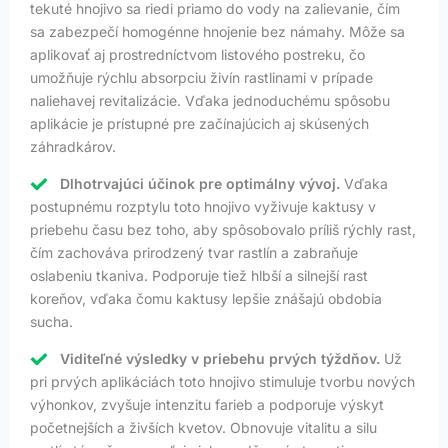
tekuté hnojivo sa riedi priamo do vody na zalievanie, čím
sa zabezpečí homogénne hnojenie bez námahy. Môže sa
aplikovať aj prostredníctvom listového postreku, čo
umožňuje rýchlu absorpciu živín rastlinami v prípade
naliehavej revitalizácie. Vďaka jednoduchému spôsobu
aplikácie je prístupné pre začínajúcich aj skúsených
záhradkárov.
Dlhotrvajúci účinok pre optimálny vývoj.
Vďaka
postupnému rozptylu toto hnojivo vyživuje kaktusy v
priebehu času bez toho, aby spôsobovalo príliš rýchly rast,
čím zachováva prirodzený tvar rastlín a zabraňuje
oslabeniu tkaniva. Podporuje tiež hlbší a silnejší rast
koreňov, vďaka čomu kaktusy lepšie znášajú obdobia
sucha.
Viditeľné výsledky v priebehu prvých týždňov.
Už
pri prvých aplikáciách toto hnojivo stimuluje tvorbu nových
výhonkov, zvyšuje intenzitu farieb a podporuje výskyt
početnejších a živších kvetov. Obnovuje vitalitu a silu