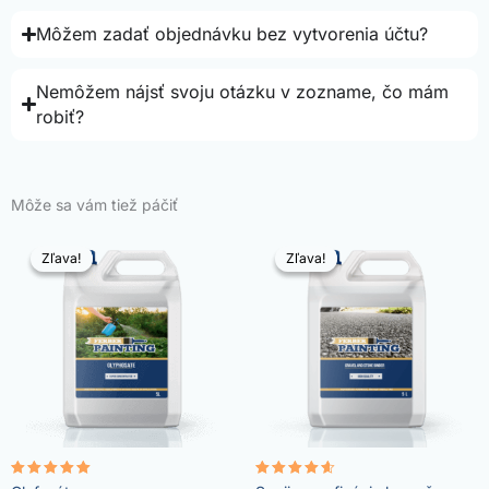
Môžem zadať objednávku bez vytvorenia účtu?
Nemôžem nájsť svoju otázku v zozname, čo mám
robiť?
Môže sa vám tiež páčiť
Zľava!
Zľava!
Zľava!
Zľava!
Hodnotenie
Hodnotenie