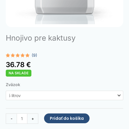
Hnojivo pre kaktusy
(9)
Hodnotenie
9
36.78
€
4.89
z 5
na základe
NA SKLADE
zákazníckych
recenzií
množstvo
Zväzok
Cactus
Fertilizer
Pridať do košíka
-
+