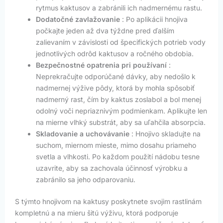
rytmus kaktusov a zabránili ich nadmernému rastu.
Dodatočné zavlažovanie
: Po aplikácii hnojiva
počkajte jeden až dva týždne pred ďalším
zalievaním v závislosti od špecifických potrieb vody
jednotlivých odrôd kaktusov a ročného obdobia.
Bezpečnostné opatrenia pri používaní
:
Neprekračujte odporúčané dávky, aby nedošlo k
nadmernej výžive pôdy, ktorá by mohla spôsobiť
nadmerný rast, čím by kaktus zoslabol a bol menej
odolný voči nepriaznivým podmienkam. Aplikujte len
na mierne vlhký substrát, aby sa uľahčila absorpcia.
Skladovanie a uchovávanie
: Hnojivo skladujte na
suchom, miernom mieste, mimo dosahu priameho
svetla a vlhkosti. Po každom použití nádobu tesne
uzavrite, aby sa zachovala účinnosť výrobku a
zabránilo sa jeho odparovaniu.
S týmto hnojivom na kaktusy poskytnete svojim rastlinám
kompletnú a na mieru šitú výživu, ktorá podporuje