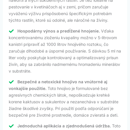
hawortíí a iných sukulentných rastlín. Je tiež ideálne na
pestovanie v kvetináčoch aj v zemi, pričom zaručuje
vyváženú výživu prispôsobenú špecifickým potrebám
týchto rastlín, ktoré sú odolné, ale náročné na živiny.
Hospodárny výnos a predĺžené hnojenie.
Vďaka
koncentrovanému zloženiu kvapaliny možno v 5-litrovom
kanistri pripraviť až 1000 litrov hnojivého roztoku, čo
zaručuje dlhodobé a úsporné používanie. S dávkou 5 ml na
liter vody poskytuje kontrolovaný a optimalizovaný prísun
živín, aby sa zabránilo nadmernému hromadeniu minerálov
v substráte.
Bezpečné a netoxické hnojivo na vnútorné aj
vonkajšie použitie.
Toto hnojivo je formulované bez
agresívnych chemických látok, nepoškodzuje krehké
korene kaktusov a sukulentov a nezanecháva v substráte
žiadne škodlivé zvyšky. Pri použití podľa odporúčaní je
bezpečné pre životné prostredie, domáce zvieratá a deti.
Jednoduchá aplikácia a zjednodušená údržba.
Toto