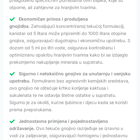
prilagođenu specifičnim potrebama ovih biljaka, koje su
otporne, ali zahtjevne za hranjivim tvarima.
Ekonomičan prinos i produljena
gnojidba.
Zahvaljujući koncentriranoj tekućoj formulaciji,
kanistar od 5 litara može pripremiti do 1000 litara otopine
gnojiva, osiguravajući dugotrajnu i ekonomičnu upotrebu. S
dozom od 5 ml po litri vode, osigurava kontroliranu i
optimiziranu opskrbu hranjivim tvarima kako bi se izbjeglo
prekomjerno nakupljanje minerala u supstratu.
Sigurno i netoksično gnojivo za unutarnju i vanjsku
upotrebu.
Formulirano bez agresivnih kemijskih sredstava,
ovo gnojivo ne oštećuje krhko korijenje kaktusa i
sukulenata te ne ostavlja štetne ostatke u supstratu.
Sigurno je za okoliš, kućne ljubimce i djecu kada se koristi
prema preporukama.
Jednostavna primjena i pojednostavljeno
održavanje.
Ovo tekuće gnojivo razrjeđuje se izravno u
vodi za zalijevanje, osiguravajući homogenu i jednostavnu