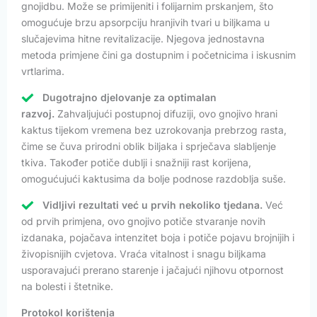
gnojidbu. Može se primijeniti i folijarnim prskanjem, što
omogućuje brzu apsorpciju hranjivih tvari u biljkama u
slučajevima hitne revitalizacije. Njegova jednostavna
metoda primjene čini ga dostupnim i početnicima i iskusnim
vrtlarima.
Dugotrajno djelovanje za optimalan
razvoj.
Zahvaljujući postupnoj difuziji, ovo gnojivo hrani
kaktus tijekom vremena bez uzrokovanja prebrzog rasta,
čime se čuva prirodni oblik biljaka i sprječava slabljenje
tkiva. Također potiče dublji i snažniji rast korijena,
omogućujući kaktusima da bolje podnose razdoblja suše.
Vidljivi rezultati već u prvih nekoliko tjedana.
Već
od prvih primjena, ovo gnojivo potiče stvaranje novih
izdanaka, pojačava intenzitet boja i potiče pojavu brojnijih i
živopisnijih cvjetova. Vraća vitalnost i snagu biljkama
usporavajući prerano starenje i jačajući njihovu otpornost
na bolesti i štetnike.
Protokol korištenja