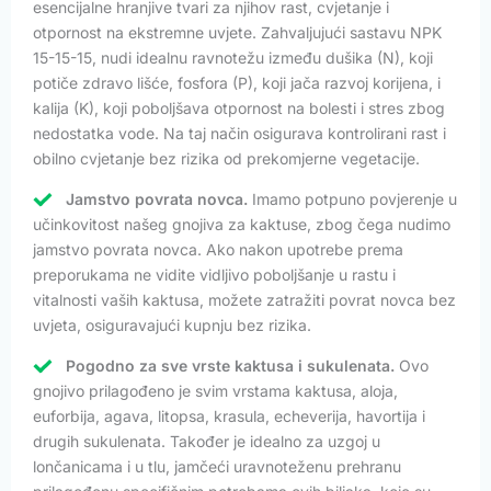
esencijalne hranjive tvari za njihov rast, cvjetanje i
otpornost na ekstremne uvjete. Zahvaljujući sastavu NPK
15-15-15, nudi idealnu ravnotežu između dušika (N), koji
potiče zdravo lišće, fosfora (P), koji jača razvoj korijena, i
kalija (K), koji poboljšava otpornost na bolesti i stres zbog
nedostatka vode. Na taj način osigurava kontrolirani rast i
obilno cvjetanje bez rizika od prekomjerne vegetacije.
Jamstvo povrata novca.
Imamo potpuno povjerenje u
učinkovitost našeg gnojiva za kaktuse, zbog čega nudimo
jamstvo povrata novca. Ako nakon upotrebe prema
preporukama ne vidite vidljivo poboljšanje u rastu i
vitalnosti vaših kaktusa, možete zatražiti povrat novca bez
uvjeta, osiguravajući kupnju bez rizika.
Pogodno za sve vrste kaktusa i sukulenata.
Ovo
gnojivo prilagođeno je svim vrstama kaktusa, aloja,
euforbija, agava, litopsa, krasula, echeverija, havortija i
drugih sukulenata. Također je idealno za uzgoj u
lončanicama i u tlu, jamčeći uravnoteženu prehranu