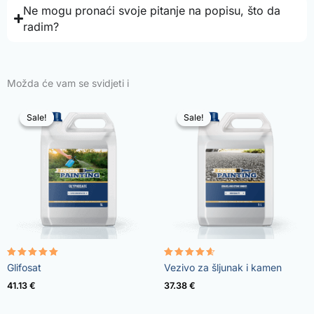
Ne mogu pronaći svoje pitanje na popisu, što da
radim?
Možda će vam se svidjeti i
Sale!
Sale!
Sale!
Sale!
Rated
Rated
Glifosat
Vezivo za šljunak i kamen
4.96
4.57
out of 5
out of 5
41.13
€
37.38
€