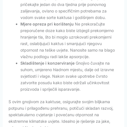
pričekajte jedan do dva tjedna prije ponovnog
zalijevanja, ovisno o specifičnim potrebama za
vodom svake sorte kaktusa i godišnjem dobu.
Mjere opreza pri korištenju
Ne prekoračujte
preporučene doze kako biste izbjegli prekomjerno
hranjenje tla, što bi moglo uzrokovati prekomjerni
rast, oslabljujući kaktus i smanjujući njegovu
otpornost na teške uvjete. Nanosite samo na blago
vlažnu podlogu radi lakše apsorpcije.
Skladištenje i konzerviranje
Gnojivo čuvajte na
suhom, umjereno hladnom mjestu, dalje od izravne
svjetlosti i vlage. Nakon svake upotrebe čvrsto
zatvorite posudu kako biste održali učinkovitost
proizvoda i spriječili isparavanje.
S ovim gnojivom za kaktuse, osigurajte svojim biljkama
potpunu i prilagođenu prehranu, potičući skladan razvoj,
spektakularno cvjetanje i povećanu otpornost na
ekstremne klimatske uvjete. Idealno je rješenje za jake,