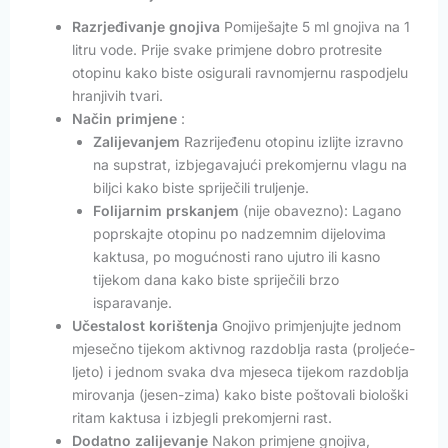
Razrjeđivanje gnojiva
Pomiješajte 5 ml gnojiva na 1
litru vode. Prije svake primjene dobro protresite
otopinu kako biste osigurali ravnomjernu raspodjelu
hranjivih tvari.
Način primjene
:
Zalijevanjem
Razrijeđenu otopinu izlijte izravno
na supstrat, izbjegavajući prekomjernu vlagu na
biljci kako biste spriječili truljenje.
Folijarnim prskanjem
(nije obavezno): Lagano
poprskajte otopinu po nadzemnim dijelovima
kaktusa, po mogućnosti rano ujutro ili kasno
tijekom dana kako biste spriječili brzo
isparavanje.
Učestalost korištenja
Gnojivo primjenjujte jednom
mjesečno tijekom aktivnog razdoblja rasta (proljeće-
ljeto) i jednom svaka dva mjeseca tijekom razdoblja
mirovanja (jesen-zima) kako biste poštovali biološki
ritam kaktusa i izbjegli prekomjerni rast.
Dodatno zalijevanje
Nakon primjene gnojiva,