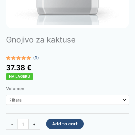
Gnojivo za kaktuse
(9)
Rated
9
4.89
37.38
€
out of 5
based on
NA LAGERU
customer
ratings
Cactus
Volumen
Fertilizer
quantity
Add to cart
-
+