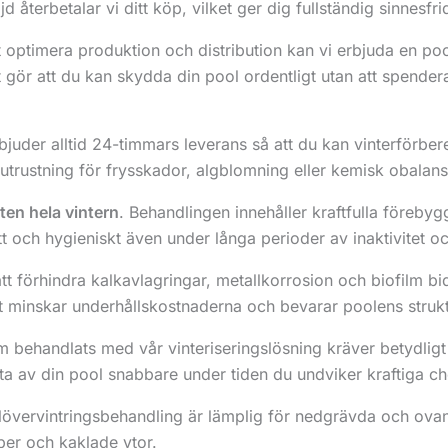
 återbetalar vi ditt köp, vilket ger dig fullständig sinnesfrid
 optimera produktion och distribution kan vi erbjuda en poo
et gör att du kan skydda din pool ordentligt utan att spend
rbjuder alltid 24-timmars leverans så att du kan vinterförbere
 utrustning för frysskador, algblomning eller kemisk obalans
tten hela vintern
. Behandlingen innehåller kraftfulla föreb
tfritt och hygieniskt även under långa perioder av inaktivitet 
t förhindra kalkavlagringar, metallkorrosion och biofilm bid
ket minskar underhållskostnaderna och bevarar poolens struktu
m behandlats med vår vinteriseringslösning kräver betydligt
njuta av din pool snabbare under tiden du undviker kraftiga
övervintringsbehandling är lämplig för nedgrävda och ovanj
ber och kaklade ytor.