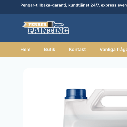
Hoppa
Pengar-tillbaka-garanti, kundtjänst 24/7, expresslever
till
innehåll
Hem
Butik
Kontakt
Vanliga fråg