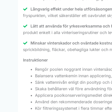
Långvarig effekt under hela utförsäsonge
fryspunkten, vilket säkerställer ett oavbrutet s
Lätt att använda för yrkesverksamma och
produkt enkelt i alla vinteriseringsrutiner och 
Minskar vinterskador och oväntade kostn
sprickbildning, fläckar, obehagliga lukter och 
Instruktioner
Rengör poolen noggrant innan vintersäs
Balansera vattenkemin innan applicering, 
Sänk vattennivån enligt din pooltyp och 
Skaka behållaren väl före användning för 
Applicera poolkonserveringsmedlet direkt
Använd den rekommenderade doseringen, v
Kör filtreringssystemet i flera timmar eft