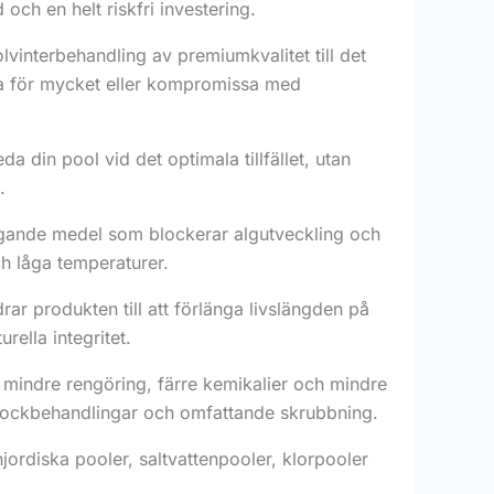
 och en helt riskfri investering.
lvinterbehandling av premiumkvalitet till det
era för mycket eller kompromissa med
da din pool vid det optimala tillfället, utan
.
yggande medel som blockerar algutveckling och
och låga temperaturer.
rar produkten till att förlänga livslängden på
rella integritet.
 mindre rengöring, färre kemikalier och mindre
 chockbehandlingar och omfattande skrubbning.
ordiska pooler, saltvattenpooler, klorpooler