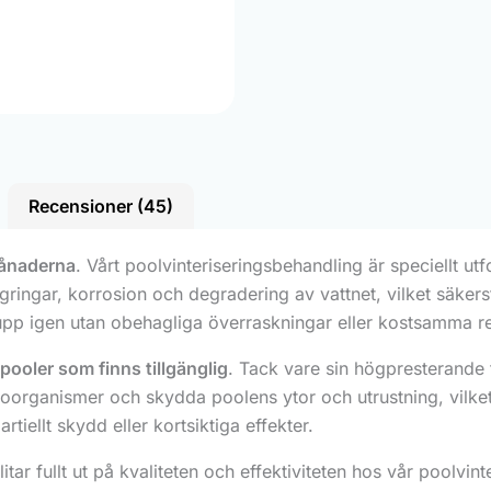
Recensioner (45)
månaderna
. Vårt poolvinteriseringsbehandling är speciellt u
agringar, korrosion och degradering av vattnet, vilket säkerst
a upp igen utan obehagliga överraskningar eller kostsamma r
pooler som finns tillgänglig
. Tack vare sin högpresterande 
oorganismer och skydda poolens ytor och utrustning, vilket
iellt skydd eller kortsiktiga effekter.
 litar fullt ut på kvaliteten och effektiviteten hos vår poolvi