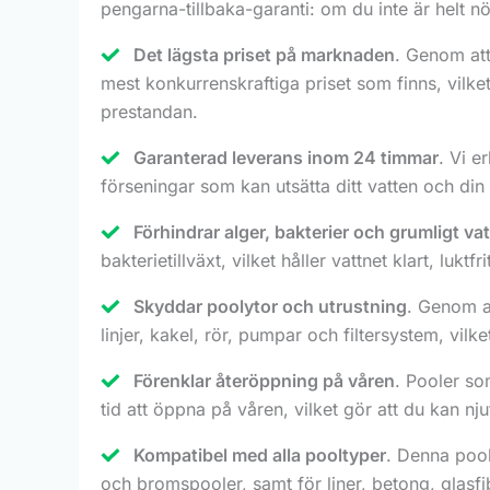
pengarna-tillbaka-garanti: om du inte är helt nöjd
Det lägsta priset på marknaden
. Genom att
mest konkurrenskraftiga priset som finns, vilk
prestandan.
Garanterad leverans inom 24 timmar
. Vi e
förseningar som kan utsätta ditt vatten och din
Förhindrar alger, bakterier och grumligt va
bakterietillväxt, vilket håller vattnet klart, luk
Skyddar poolytor och utrustning
. Genom at
linjer, kakel, rör, pumpar och filtersystem, vil
Förenklar återöppning på våren
. Pooler so
tid att öppna på våren, vilket gör att du kan 
Kompatibel med alla pooltyper
. Denna pool
och bromspooler, samt för liner, betong, glasfi