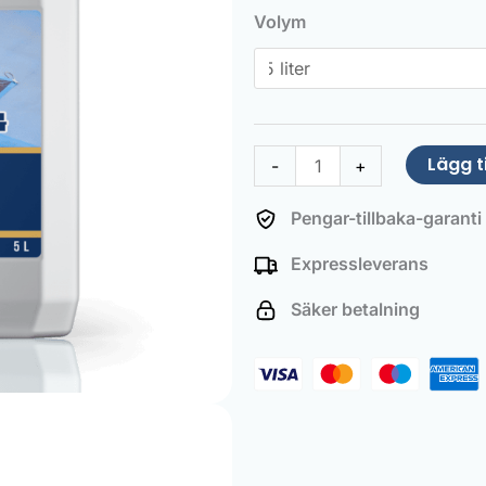
Winterizing
Volym
Treatment
mängd
Lägg ti
-
+
Pengar-tillbaka-garanti
Expressleverans
Säker betalning