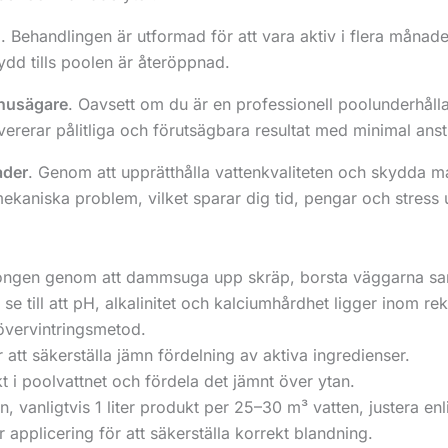
n
. Behandlingen är utformad för att vara aktiv i flera månade
kydd tills poolen är återöppnad.
 husägare
. Oavsett om du är en professionell poolunderhålla
levererar pålitliga och förutsägbara resultat med minimal ans
ader
. Genom att upprätthålla vattenkvaliteten och skydda mat
mekaniska problem, vilket sparar dig tid, pengar och stress
ongen genom att dammsuga upp skräp, borsta väggarna sam
se till att pH, alkalinitet och kalciumhårdhet ligger inom r
övervintringsmetod.
att säkerställa jämn fördelning av aktiva ingredienser.
 i poolvattnet och fördela det jämnt över ytan.
anligtvis 1 liter produkt per 25–30 m³ vatten, justera enl
er applicering för att säkerställa korrekt blandning.