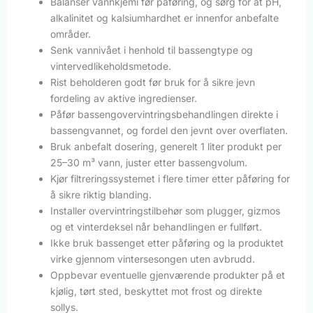
Balanser vannkjemi før påføring, og sørg for at pH,
alkalinitet og kalsiumhardhet er innenfor anbefalte
områder.
Senk vannivået i henhold til bassengtype og
vintervedlikeholdsmetode.
Rist beholderen godt før bruk for å sikre jevn
fordeling av aktive ingredienser.
Påfør bassengovervintringsbehandlingen direkte i
bassengvannet, og fordel den jevnt over overflaten.
Bruk anbefalt dosering, generelt 1 liter produkt per
25–30 m³ vann, juster etter bassengvolum.
Kjør filtreringssystemet i flere timer etter påføring for
å sikre riktig blanding.
Installer overvintringstilbehør som plugger, gizmos
og et vinterdeksel når behandlingen er fullført.
Ikke bruk bassenget etter påføring og la produktet
virke gjennom vintersesongen uten avbrudd.
Oppbevar eventuelle gjenværende produkter på et
kjølig, tørt sted, beskyttet mot frost og direkte
sollys.