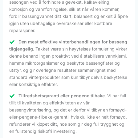
sesongen ved å forhindre algevekst, kalkavleiring,
korrosjon og vannforringelse, slik at når våren kommer,
forblir bassengvannet ditt klart, balansert og enkelt å åpne
igjen uten ubehagelige overraskelser eller kostbare
reparasjoner.
Den mest effektive vinterbehandlingen for basseng
tilgjengelig
. Takket være sin høyytelses formulering virker
denne behandlingen proaktivt ved å stabilisere vannkjemi,
hemme mikroorganismer og beskytte bassengflater og
utstyr, og gir overlegne resultater sammenlignet med
standard vinterprodukter som kun tilbyr delvis beskyttelse
eller kortsiktige effekter.
Tilfredshetsgaranti eller pengene tilbake
. Vi har full
tillit til kvaliteten og effektiviteten av vår
bassengvinterisering, og det er derfor vi tilbyr en fornøyd-
eller-pengene-tilbake-garanti: hvis du ikke er helt fornøyd,
refunderer vi kjøpet ditt, noe som gir deg full trygghet og
en fullstendig risikofri investering.