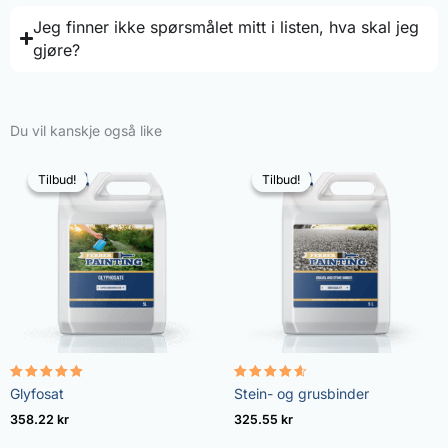
Jeg finner ikke spørsmålet mitt i listen, hva skal jeg
gjøre?
Du vil kanskje også like
Tilbud!
Tilbud!
Tilbud!
Tilbud!
Vurdert
Vurdert
Glyfosat
Stein- og grusbinder
4.96
4.57
av 5
av 5
358.22
kr
325.55
kr