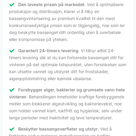
Den laveste prisen på markedet
. Ved å optimalisere
produksjon og distribusjon, klarer vi å tilby en
bassengvinterisering av premium kvalitet til den mest
konkurransedyktige prisen som er tilgjengelig, noe som lar
deg beskytte bassenget ditt ordentlig uten å overbetale
eller kompromisse på ytelsen.
Garantert 24-timers levering
. Vi tilbyr alltid 24-
timers levering slik at du kan forberede bassenget ditt for
vinteren på det optimale tidspunktet, uten forsinkelser som
kan utsette vannet og utstyret ditt for frostskader,
algeoppblomstring eller kjemisk ubalanse.
Forebygger alger, bakterier og grumsete vann hele
vinteren
. Behandlingen inneholder kraftige forebyggende
midler som blokkerer algeutvikling og bakterievekst, noe
som holder vannet klart, luktfritt og hygienisk, selv under
lange perioder med inaktivitet og lave temperaturer.
Beskytter bassengoverflater og utstyr
. Ved å
forhindre kalkavleiringer, metallkorrosjon og biofilm-