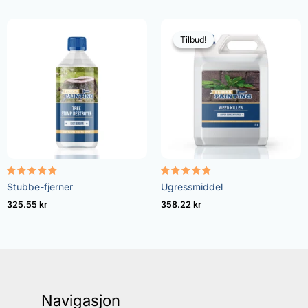
Tilbud!
Tilbud!
Vurdert
Vurdert
Stubbe-fjerner
Ugressmiddel
5.00
4.73
av 5
av 5
325.55
kr
358.22
kr
Navigasjon