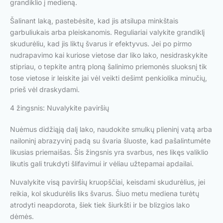
grandiklio į medieną.
Šalinant laką, pastebėsite, kad jis atsilupa minkštais
garbuliukais arba pleiskanomis. Reguliariai valykite grandiklį
skudurėliu, kad jis liktų švarus ir efektyvus. Jei po pirmo
nudrapavimo kai kuriose vietose dar liko lako, nesidraskykite
stipriau, o tepkite antrą ploną šalinimo priemonės sluoksnį tik
tose vietose ir leiskite jai vėl veikti dešimt penkiolika minučių,
prieš vėl draskydami.
4 žingsnis: Nuvalykite paviršių
Nuėmus didžiąją dalį lako, naudokite smulkų plieninį vatą arba
nailoninį abrazyvinį padą su švaria šluoste, kad pašalintumėte
likusias priemaišas. Šis žingsnis yra svarbus, nes likęs valiklio
likutis gali trukdyti šlifavimui ir vėliau užtepamai apdailai.
Nuvalykite visą paviršių kruopščiai, keisdami skudurėlius, jei
reikia, kol skudurėlis liks švarus. Šiuo metu mediena turėtų
atrodyti neapdorota, šiek tiek šiurkšti ir be blizgios lako
dėmės.