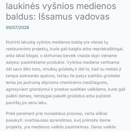
laukinės vyšnios medienos
baldus: Išsamus vadovas
05/07/2026
Nutrinti lakuotą vyšnios medienos baldą yra vienas tų
restauravimo projektų, kurie gali baigtis arba nepriekaištingai,
arba labai blogai, o skirtumas beveik visada slypi viename
dalyke: pasirinktame produkte. Vyšnios mediena vertinama
dėl savo šilto tono, smulkių grūdelių ir dėl to, kad su metais ji
tampa sodresnės spalvos, tačiau tie patys subtilūs grūdeliai
lemia jos jautrumą stiprioms cheminėms medžiagoms,
agresyviam grandymui ir prastos sudėties valikliams, kurie gali
palikti dėmes, netolygiai pakelti grūdelius arba pažeisti
paviršių po senu laku.
Prieš pereinant prie nuoseklaus proceso, verta aiškiai
pasakyti: svarbiausias sprendimas, kurį priimsite šiame
projekte, yra medienos valiklio pasirinkimas. Geras valiklis