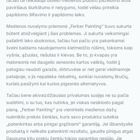
tačiau tai reikalauja didelio medienos pluošto pažeidimo arba
paviršiaus šiurkštumo ir nelygumo, todėl vėliau prireikia
papildomo šlifavimo ir papildomo laiko.
Medienos nuvalymo priemonė „Ferber Painting“ buvo sukurta
būtent atsižvelgiant į šias problemas. Ji sukurta veiksmingai
pašalinti lako sluoksnius, tačiau tuo pačiu yra pakankamai
švelni baldams naudojamoms kietmedžio rūšims, tokioms kaip
vyšnia, ąžuolas, riešutas ir klevas. Be to, jo kvapas yra
malonesnis nei daugelio senesnės kartos valiklių, todėl jį
patogiau naudoti garaže, dirbtuvėse ar net gerai vėdinamoje
patalpoje, o jis nepalieka riebalinių, sunkiai nuvalomų likučių,
kuriais pasižymi kai kurios pigesnės alternatyvos.
Tačiau bene akivaizdžiausias privalumas susijęs ne su pačia
sudėtimi, o su tuo, kas nutinka, jei viskas nesiklosto pagal
planą. „Ferber Painting“ yra vienintelis medienos dažų
nuėmiklio prekės ženklas, kuris savo produktui suteikia
„patenkintas arba pinigai grąžinami“ garantiją. Jei išbandysite
produktą ir neliksite patenkinti rezultatu, gausite pinigus atgal.
Dauguma kitų prekių ženklų tokios garantijos nesiūlo. Jie