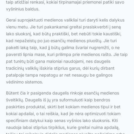
taip atidžiai renkasi, kokiai tirpinamajai priemonei patiki savo
vyšninius baldus.
Gerai suprojektuoti medienos valikliai turi daryti kelis dalykus
vienu metu. Jie turi pakankamai greitai prasiskverbti į seną
lako sluoksnį, kad būtų praktiški, bet nebūti tokie kaustiški,
kad nepažeistų po juo esančių medienos pluoštų. Jie turi
pakelti laką taip, kad jį būtų galima švariai nugremžti, o ne
paversti lipnia mase, kuri prilimpa prie medienos rašto. Jie taip
pat turėtų būti gana maloniai naudojami, nes daugelis
tradicinių valiklių išskiria stiprius garus, dėl kurių dirbant
patalpoje tampa nepatogu ar net nesaugu be galingos
vėdinimo sistemos.
Būtent čia ir pasigenda daugelis rinkoje esančių medienos
šveitiklių. Daugelis iš jų yra suformuluoti kaip bendros
paskirties produktai, skirti bet kokiam medienos tipui ir bet
kokiai apdailai, o tai reiškia, kad jie nėra optimizuoti tokiam
specifiniam dalykui kaip senas vyšnios lako sluoksnis. Kiti
naudoja labai stiprius tirpiklius, kurie greitai nuima apdailą,