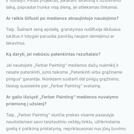
ir nuvalyti. Pilnas projektas, įskaitant šlifavimą ir džiovinimo
laiką, paprastai trunka visą dieną, jei atliekamas tinkamai.
Ar reikia šlifuoti po medienos atnaujintojo naudojimo?
Taip. Šalinant seną apdailą, grandymas nušlifuoja iškilusius
lukštus ir tolygiai paruošia paviršių naujam dėmėjimui ar
lakavimui.
Ką daryti, jei nebūsiu patenkintas rezultatais?
Jei naudojote „Ferber Painting“ medienos dažų nuėmiklį ir
nesate patenkinti, jums taikoma „Patenkinti arba grąžiname
pinigus“ garantija. Norėdami susitarti dėl pinigų grąžinimo,
tiesiog susisiekite per „Ferber Painting“ svetainę.
Ar galiu išsiųsti „Ferber Painting“ medienos nuvalymo
priemonę į užsienį?
Taip, „Ferber Painting“ siunčia prekes visame pasaulyje
naudodamasi savo tarptautiniu vežėjų tinklu, užtikrindama
greitą ir patikimą pristatymą, nepriklausomai nuo jūsų buvimo