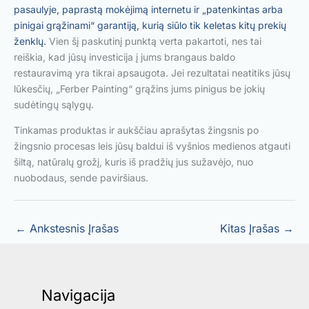
pasaulyje, paprastą mokėjimą internetu ir „patenkintas arba
pinigai grąžinami“ garantiją, kurią siūlo tik keletas kitų prekių
ženklų.
Vien šį paskutinį punktą verta pakartoti, nes tai
reiškia, kad jūsų investicija į jums brangaus baldo
restauravimą yra tikrai apsaugota. Jei rezultatai neatitiks jūsų
lūkesčių, „Ferber Painting“ grąžins jums pinigus be jokių
sudėtingų sąlygų.
Tinkamas produktas ir aukščiau aprašytas žingsnis po
žingsnio procesas leis jūsų baldui iš vyšnios medienos atgauti
šiltą, natūralų grožį, kuris iš pradžių jus sužavėjo, nuo
nuobodaus, sende paviršiaus.
←
Ankstesnis Įrašas
Kitas Įrašas
→
Navigacija