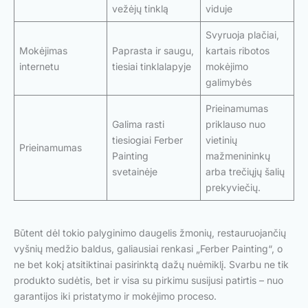
vežėjų tinklą
viduje
Svyruoja plačiai,
Mokėjimas
Paprasta ir saugu,
kartais ribotos
internetu
tiesiai tinklalapyje
mokėjimo
galimybės
Prieinamumas
Galima rasti
priklauso nuo
tiesiogiai Ferber
vietinių
Prieinamumas
Painting
mažmenininkų
svetainėje
arba trečiųjų šalių
prekyviečių.
Būtent dėl tokio palyginimo daugelis žmonių, restauruojančių
vyšnių medžio baldus, galiausiai renkasi „Ferber Painting“, o
ne bet kokį atsitiktinai pasirinktą dažų nuėmiklį. Svarbu ne tik
produkto sudėtis, bet ir visa su pirkimu susijusi patirtis – nuo
garantijos iki pristatymo ir mokėjimo proceso.