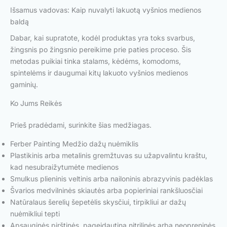
Išsamus vadovas: Kaip nuvalyti lakuotą vyšnios medienos
baldą
Dabar, kai supratote, kodėl produktas yra toks svarbus,
žingsnis po žingsnio pereikime prie paties proceso. Šis
metodas puikiai tinka stalams, kėdėms, komodoms,
spintelėms ir daugumai kitų lakuoto vyšnios medienos
gaminių.
Ko Jums Reikės
Prieš pradėdami, surinkite šias medžiagas.
Ferber Painting Medžio dažų nuėmiklis
Plastikinis arba metalinis gremžtuvas su užapvalintu kraštu,
kad nesubraižytumėte medienos
Smulkus plieninis veltinis arba nailoninis abrazyvinis padėklas
Švarios medvilninės skiautės arba popieriniai rankšluosčiai
Natūralaus šerelių šepetėlis skysčiui, tirpikliui ar dažų
nuėmikliui tepti
Apsauginės pirštinės, pageidautina nitrilinės arba neopreninės