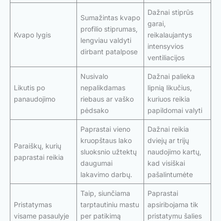
Dažnai stiprūs
Sumažintas kvapo
garai,
profilio stiprumas,
Kvapo lygis
reikalaujantys
lengviau valdyti
intensyvios
dirbant patalpose
ventiliacijos
Nusivalo
Dažnai palieka
Likutis po
nepalikdamas
lipnią likučius,
panaudojimo
riebaus ar vaško
kuriuos reikia
pėdsako
papildomai valyti
Paprastai vieno
Dažnai reikia
kruopštaus lako
dviejų ar trijų
Paraiškų, kurių
sluoksnio užtektų
naudojimo kartų,
paprastai reikia
daugumai
kad visiškai
lakavimo darbų.
pašalintumėte
Taip, siunčiama
Paprastai
Pristatymas
tarptautiniu mastu
apsiribojama tik
visame pasaulyje
per patikimą
pristatymu šalies