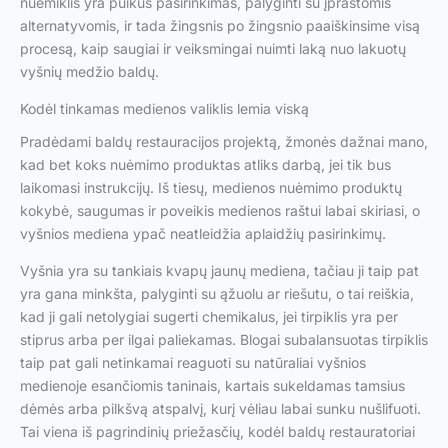
nuėmiklis yra puikus pasirinkimas, palyginti su įprastomis
alternatyvomis, ir tada žingsnis po žingsnio paaiškinsime visą
procesą, kaip saugiai ir veiksmingai nuimti laką nuo lakuotų
vyšnių medžio baldų.
Kodėl tinkamas medienos valiklis lemia viską
Pradėdami baldų restauracijos projektą, žmonės dažnai mano,
kad bet koks nuėmimo produktas atliks darbą, jei tik bus
laikomasi instrukcijų. Iš tiesų, medienos nuėmimo produktų
kokybė, saugumas ir poveikis medienos raštui labai skiriasi, o
vyšnios mediena ypač neatleidžia aplaidžių pasirinkimų.
Vyšnia yra su tankiais kvapų jaunų mediena, tačiau ji taip pat
yra gana minkšta, palyginti su ąžuolu ar riešutu, o tai reiškia,
kad ji gali netolygiai sugerti chemikalus, jei tirpiklis yra per
stiprus arba per ilgai paliekamas. Blogai subalansuotas tirpiklis
taip pat gali netinkamai reaguoti su natūraliai vyšnios
medienoje esančiomis taninais, kartais sukeldamas tamsius
dėmės arba pilkšvą atspalvį, kurį vėliau labai sunku nušlifuoti.
Tai viena iš pagrindinių priežasčių, kodėl baldų restauratoriai