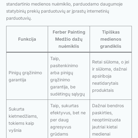
standartinio medienos nuėmiklio, parduodamo daugumoje
statybinių prekių parduotuvių ar įprastų internetinių
parduotuvių.
Ferber Painting
Tipiškas
Funkcija
Medžio dažų
medienos
nuėmiklis
grandiklis
Taip,
Retai siūloma, o jei
pasitenkinimo
ir siūloma, dažnai
Pinigų grąžinimo
arba pinigų
apsiriboja
garantija
grąžinimo
neatidarytais
garantija, be
produktais
sudėtingų sąlygų
Taip, sukurtas
Dažnai bendros
Sukurta
efektyvus, bet ne
paskirties,
kietmedžiams,
per daug
neoptimizuota
tokiems kaip
agresyvus
jautriai kietai
vyšnia
grūdams
medienai