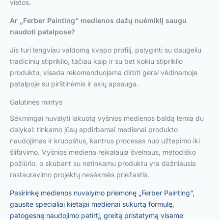
vietos.
Ar „Ferber Painting“ medienos dažų nuėmiklį saugu
naudoti patalpose?
Jis turi lengviau valdomą kvapo profilį, palyginti su daugeliu
tradicinių stipriklio, tačiau kaip ir su bet kokiu stipriklio
produktu, visada rekomenduojama dirbti gerai vėdinamoje
patalpoje su pirštinėmis ir akių apsauga.
Galutinės mintys
Sėkmingai nuvalyti lakuotą vyšnios medienos baldą lemia du
dalykai: tinkamo jūsų apdirbamai medienai produkto
naudojimas ir kruopštus, kantrus procesas nuo užtepimo iki
šlifavimo. Vyšnios mediena reikalauja švelnaus, metodiško
požiūrio, o skubant su netinkamu produktu yra dažniausia
restauravimo projektų nesėkmės priežastis.
Pasirinkę medienos nuvalymo priemonę „Ferber Painting“,
gausite specialiai kietajai medienai sukurtą formulę,
patogesnę naudojimo patirtį, greitą pristatymą visame