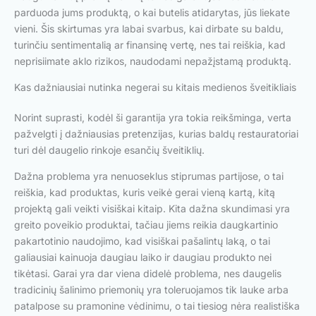
parduoda jums produktą, o kai butelis atidarytas, jūs liekate
vieni. Šis skirtumas yra labai svarbus, kai dirbate su baldu,
turinčiu sentimentalią ar finansinę vertę, nes tai reiškia, kad
neprisiimate aklo rizikos, naudodami nepažįstamą produktą.
Kas dažniausiai nutinka negerai su kitais medienos šveitikliais
Norint suprasti, kodėl ši garantija yra tokia reikšminga, verta
pažvelgti į dažniausias pretenzijas, kurias baldų restauratoriai
turi dėl daugelio rinkoje esančių šveitiklių.
Dažna problema yra nenuoseklus stiprumas partijose, o tai
reiškia, kad produktas, kuris veikė gerai vieną kartą, kitą
projektą gali veikti visiškai kitaip. Kita dažna skundimasi yra
greito poveikio produktai, tačiau jiems reikia daugkartinio
pakartotinio naudojimo, kad visiškai pašalintų laką, o tai
galiausiai kainuoja daugiau laiko ir daugiau produkto nei
tikėtasi. Garai yra dar viena didelė problema, nes daugelis
tradicinių šalinimo priemonių yra toleruojamos tik lauke arba
patalpose su pramonine vėdinimu, o tai tiesiog nėra realistiška