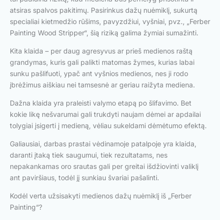
atsiras spalvos pakitimų. Pasirinkus dažų nuėmiklį, sukurtą
specialiai kietmedžio rūšims, pavyzdžiui, vyšniai, pvz., „Ferber
Painting Wood Stripper“, šią riziką galima žymiai sumažinti.
Kita klaida – per daug agresyvus ar prieš medienos raštą
grandymas, kuris gali palikti matomas žymes, kurias labai
sunku pašlifuoti, ypač ant vyšnios medienos, nes ji rodo
įbrėžimus aiškiau nei tamsesnė ar geriau raižyta mediena.
Dažna klaida yra praleisti valymo etapą po šlifavimo. Bet
kokie likę nešvarumai gali trukdyti naujam dėmei ar apdailai
tolygiai įsigerti į medieną, vėliau sukeldami dėmėtumo efektą.
Galiausiai, darbas prastai vėdinamoje patalpoje yra klaida,
daranti įtaką tiek saugumui, tiek rezultatams, nes
nepakankamas oro srautas gali per greitai išdžiovinti valiklį
ant paviršiaus, todėl jį sunkiau švariai pašalinti.
Kodėl verta užsisakyti medienos dažų nuėmiklį iš „Ferber
Painting“?