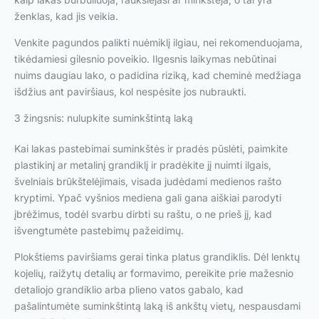
ženklas, kad jis veikia.
Venkite pagundos palikti nuėmiklį ilgiau, nei rekomenduojama,
tikėdamiesi gilesnio poveikio. Ilgesnis laikymas nebūtinai
nuims daugiau lako, o padidina riziką, kad cheminė medžiaga
išdžius ant paviršiaus, kol nespėsite jos nubraukti.
3 žingsnis: nulupkite suminkštintą laką
Kai lakas pastebimai suminkštės ir pradės pūslėti, paimkite
plastikinį ar metalinį grandiklį ir pradėkite jį nuimti ilgais,
švelniais brūkštelėjimais, visada judėdami medienos rašto
kryptimi. Ypač vyšnios mediena gali gana aiškiai parodyti
įbrėžimus, todėl svarbu dirbti su raštu, o ne prieš jį, kad
išvengtumėte pastebimų pažeidimų.
Plokštiems paviršiams gerai tinka platus grandiklis. Dėl lenktų
kojelių, raižytų detalių ar formavimo, pereikite prie mažesnio
detaliojo grandiklio arba plieno vatos gabalo, kad
pašalintumėte suminkštintą laką iš ankštų vietų, nespausdami