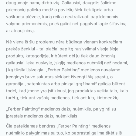
daugumoje namų dirbtuvių. Galiausiai, daugelis šalinimo
priemonių palieka medžio paviršių šiek tiek lipnia arba
vaškuota plėvele, kurią reikia neutralizuoti papildomomis
valymo priemonėmis, prieš galint net pagalvoti apie šlifavimą
ar atnaujinimą.
Nė viena iš šių problemų nėra būdinga vienam konkrečiam
prekės ženklui – tai plačiai paplitę nusivylimai visoje šioje
produktų kategorijoje, ir būtent dėl jų tiek daug žmonių
galiausiai lieka nusivylę, įsigiję medienos nuėmiklį nežinodami,
į ką tiksliai įsivelgia. „Ferber Painting“ medienos nuvalymo
įrenginys buvo sukurtas siekiant išvengti šių spąstų, o
garantija „patenkintas arba pinigai grąžinami“ galioja būtent
todėl, kad įmonė yra įsitikinusi, jog produktas veikia taip, kaip
turėtų, tiek ant vyšnių medienos, tiek ant kitų kietmedžių.
„Ferber Painting“ medienos dažų nuėmiklis, palyginti su
įprastais medienos dažų nuėmikliais
Čia pateikiamas bendras „Ferber Painting“ medienos
nuėmiklio palyginimas su tuo, ko paprastai galima tikėtis iš