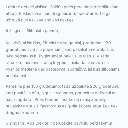
Leiskite detalei visiškai išdžiūti prieš pereidami prie šlifavimo
etapo. Priklausomai nuo drėgmės ir temperatūros, tai gali
užtrukti nuo kelių valandų iki nakties.
5 žingsnis: Šlifuokite paviršių
Kai visiškai išdžius, šlifuokite visą gaminį, pradedant 120
grūdėtumo švitriniu popieriumi, kad pašalintumėte likusius
lako pėdsakus ir išlygintumėte pakilusius raštus. Visada
šlifuokite medienos raštų kryptimi, niekada skersai, nes
vyšnios mediena gali pastebimai subraižyti, jei bus šlifuojama
netinkamai.
Pereikite prie 150 grūdėtumo, tada užbaikite 220 grūdėtumu,
kad paviršius būtų lygus ir vienodas, paruoštas dažymui ar
naujai apdailai. Prieš tepdami bet kokią naują apdailą,
nuvalykite visus šlifavimo dulkes lipnia šluoste arba šiek tiek
drėgnu skudurėliu.
6 žingsnis: Apžiūrėkite ir paruoškite paviršių perdažymui