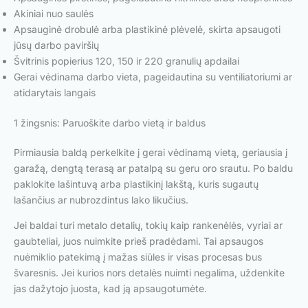
Akiniai nuo saulės
Apsauginė drobulė arba plastikinė plėvelė, skirta apsaugoti
jūsų darbo paviršių
Švitrinis popierius 120, 150 ir 220 granulių apdailai
Gerai vėdinama darbo vieta, pageidautina su ventiliatoriumi ar
atidarytais langais
1 žingsnis: Paruoškite darbo vietą ir baldus
Pirmiausia baldą perkelkite į gerai vėdinamą vietą, geriausia į
garažą, dengtą terasą ar patalpą su geru oro srautu. Po baldu
paklokite lašintuvą arba plastikinį lakštą, kuris sugautų
lašančius ar nubrozdintus lako likučius.
Jei baldai turi metalo detalių, tokių kaip rankenėlės, vyriai ar
gaubteliai, juos nuimkite prieš pradėdami. Tai apsaugos
nuėmiklio patekimą į mažas siūles ir visas procesas bus
švaresnis. Jei kurios nors detalės nuimti negalima, uždenkite
jas dažytojo juosta, kad ją apsaugotumėte.