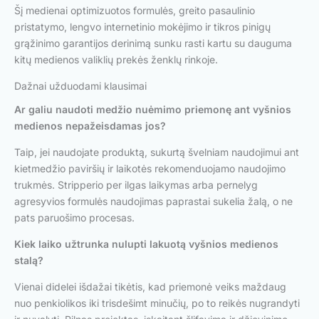
Šį medienai optimizuotos formulės, greito pasaulinio
pristatymo, lengvo internetinio mokėjimo ir tikros pinigų
grąžinimo garantijos derinimą sunku rasti kartu su dauguma
kitų medienos valiklių prekės ženklų rinkoje.
Dažnai užduodami klausimai
Ar galiu naudoti medžio nuėmimo priemonę ant vyšnios
medienos nepažeisdamas jos?
Taip, jei naudojate produktą, sukurtą švelniam naudojimui ant
kietmedžio paviršių ir laikotės rekomenduojamo naudojimo
trukmės. Stripperio per ilgas laikymas arba pernelyg
agresyvios formulės naudojimas paprastai sukelia žalą, o ne
pats paruošimo procesas.
Kiek laiko užtrunka nulupti lakuotą vyšnios medienos
stalą?
Vienai didelei išdažai tikėtis, kad priemonė veiks maždaug
nuo penkiolikos iki trisdešimt minučių, po to reikės nugrandyti