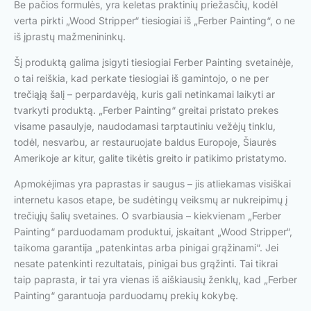
Be pačios formulės, yra keletas praktinių priežasčių, kodėl
verta pirkti „Wood Stripper“ tiesiogiai iš „Ferber Painting“, o ne
iš įprastų mažmenininkų.
Šį produktą galima įsigyti tiesiogiai Ferber Painting svetainėje,
o tai reiškia, kad perkate tiesiogiai iš gamintojo, o ne per
trečiąją šalį – perpardavėją, kuris gali netinkamai laikyti ar
tvarkyti produktą. „Ferber Painting“ greitai pristato prekes
visame pasaulyje, naudodamasi tarptautiniu vežėjų tinklu,
todėl, nesvarbu, ar restauruojate baldus Europoje, Šiaurės
Amerikoje ar kitur, galite tikėtis greito ir patikimo pristatymo.
Apmokėjimas yra paprastas ir saugus – jis atliekamas visiškai
internetu kasos etape, be sudėtingų veiksmų ar nukreipimų į
trečiųjų šalių svetaines. O svarbiausia – kiekvienam „Ferber
Painting“ parduodamam produktui, įskaitant „Wood Stripper“,
taikoma garantija „patenkintas arba pinigai grąžinami“. Jei
nesate patenkinti rezultatais, pinigai bus grąžinti. Tai tikrai
taip paprasta, ir tai yra vienas iš aiškiausių ženklų, kad „Ferber
Painting“ garantuoja parduodamų prekių kokybę.