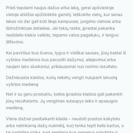
Prieš tepdami naujus dažus arba laką, gerai apšviestoje
vietoje atidžiai apžiūrėkite gaminį. Ieškokite vietų, kur senas
lakas vis dar gali būti likęs kampuose, jungimo vietose arba
išdrožinėtose detalėse. Jei tokių rasite, įprastai pakanka
nedidelio kiekio valiklio, tepamo vatos pagaliuku, ir lengvo
šlifavimo.
Kai paviršius bus švarus, lygus ir visiškai sausas, jūsų baldai iš
vyšnios medienos bus paruošti dažymui, aliejavimui arba
naujam lako sluoksniui, priklausomai nuo norimo rezultato.
Dažniausios klaidos, kurių reikėtų vengti nulupant lakuotą
vyšnios medieną
Net ir su geru produktu, kelios įprastos klaidos gali pakenkti
jūsų rezultatams. Jų vengimas sutaupys laiko ir apsaugos
medieną.
Viena dažnai pasitaikanti klaida – naudoti prastos kokybės
arba netinkamą dažų nuėmiklį, kurį tenka tepti kelis kartus, o
tai padidina riziką, kad mediena bus pernelyg prisotinta ir