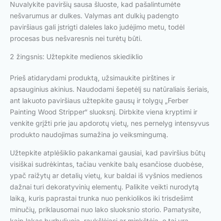
Nuvalykite paviršių sausa šluoste, kad pašalintumėte
nešvarumus ar dulkes. Valymas ant dulkių padengto
paviršiaus gali įstrigti daleles lako judėjimo metu, todėl
procesas bus nešvaresnis nei turėtų būti.
2 žingsnis: Užtepkite medienos skiediklio
Prieš atidarydami produktą, užsimaukite pirštines ir
apsauginius akinius. Naudodami šepetėlį su natūraliais šeriais,
ant lakuoto paviršiaus užtepkite gausų ir tolygų „Ferber
Painting Wood Stripper“ sluoksnį. Dirbkite viena kryptimi ir
venkite grįžti prie jau apdorotų vietų, nes pernelyg intensyvus
produkto naudojimas sumažina jo veiksmingumą.
Užtepkite atplėšiklio pakankamai gausiai, kad paviršius būtų
visiškai sudrėkintas, tačiau venkite balų esančiose duobėse,
ypač raižytų ar detalių vietų, kur baldai iš vyšnios medienos
dažnai turi dekoratyvinių elementų. Palikite veikti nurodytą
laiką, kuris paprastai trunka nuo penkiolikos iki trisdešimt
minučių, priklausomai nuo lako sluoksnio storio. Pamatysite,
kaip lakas burbuliuoja, raukšlėjasi ar minkštėja, o tai yra