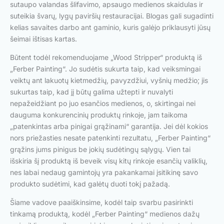
sutaupo valandas šlifavimo, apsaugo medienos skaidulas ir
suteikia švarų, lygų paviršių restauracijai. Blogas gali sugadinti
kelias savaites darbo ant gaminio, kuris galėjo priklausyti jūsų
šeimai ištisas kartas.
Būtent todėl rekomenduojame „Wood Stripper“ produktą iš
„Ferber Painting“. Jo sudėtis sukurta taip, kad veiksmingai
veiktų ant lakuotų kietmedžių, pavyzdžiui, vyšnių medžio; jis
sukurtas taip, kad jį būtų galima užtepti ir nuvalyti
nepažeidžiant po juo esančios medienos, o, skirtingai nei
dauguma konkurencinių produktų rinkoje, jam taikoma
„patenkintas arba pinigai grąžinami“ garantija. Jei dėl kokios
nors priežasties nesate patenkinti rezultatu, „Ferber Painting“
grąžins jums pinigus be jokių sudėtingų sąlygų. Vien tai
išskiria šį produktą iš beveik visų kitų rinkoje esančių valiklių,
nes labai nedaug gamintojų yra pakankamai įsitikinę savo
produkto sudėtimi, kad galėtų duoti tokį pažadą.
Šiame vadove paaiškinsime, kodėl taip svarbu pasirinkti
tinkamą produktą, kodėl „Ferber Painting“ medienos dažų