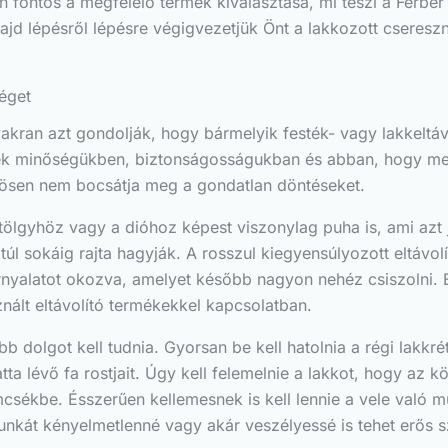
ontos a megfelelő termék kiválasztása, mi teszi a Ferber P
ajd lépésről lépésre végigvezetjük Önt a lakkozott cseresz
séget
kran azt gondolják, hogy bármelyik festék- vagy lakkeltáv
ékek minőségükben, biztonságosságukban és abban, hogy men
nösen nem bocsátja meg a gondatlan döntéseket.
lgyhöz vagy a dióhoz képest viszonylag puha is, ami azt jel
 túl sokáig rajta hagyják. A rosszul kiegyensúlyozott eltávo
 árnyalatot okozva, amelyet később nagyon nehéz csiszolni. 
ált eltávolító termékekkel kapcsolatban.
 dolgot kell tudnia. Gyorsan be kell hatolnia a régi lakkré
tta lévő fa rostjait. Úgy kell felemelnie a lakkot, hogy az 
csékbe. Ésszerűen kellemesnek is kell lennie a vele val
nkát kényelmetlenné vagy akár veszélyessé is tehet erős sz