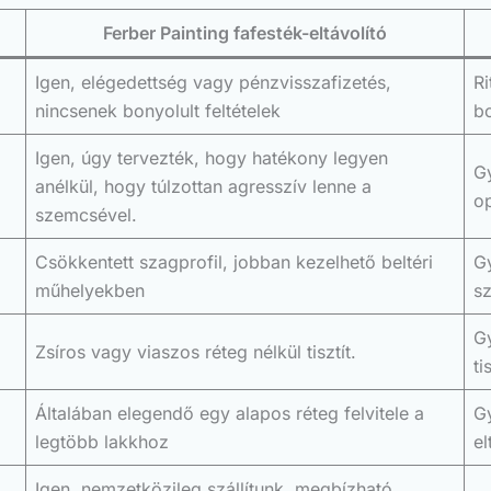
Ferber Painting fafesték-eltávolító
Igen, elégedettség vagy pénzvisszafizetés,
Ri
nincsenek bonyolult feltételek
bo
Igen, úgy tervezték, hogy hatékony legyen
G
anélkül, hogy túlzottan agresszív lenne a
op
szemcsével.
Csökkentett szagprofil, jobban kezelhető beltéri
G
műhelyekben
s
G
Zsíros vagy viaszos réteg nélkül tisztít.
ti
Általában elegendő egy alapos réteg felvitele a
Gy
legtöbb lakkhoz
el
Igen, nemzetközileg szállítunk, megbízható