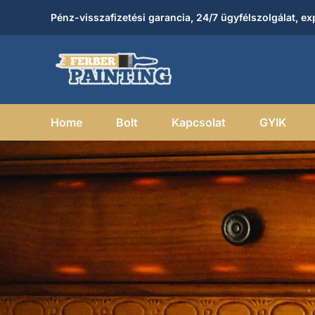
Skip
Pénz-visszafizetési garancia, 24/7 ügyfélszolgálat, exp
to
content
Home
Bolt
Kapcsolat
GYIK