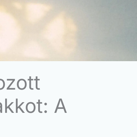
ozott
akkot: A