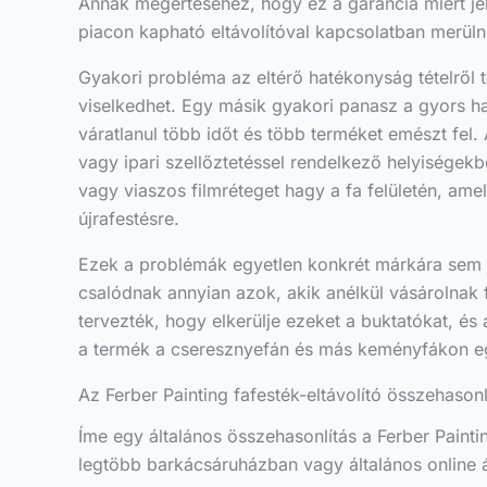
Annak megértéséhez, hogy ez a garancia miért je
piacon kapható eltávolítóval kapcsolatban merülne
Gyakori probléma az eltérő hatékonyság tételről t
viselkedhet. Egy másik gyakori panasz a gyors hat
váratlanul több időt és több terméket emészt fel.
vagy ipari szellőztetéssel rendelkező helyiségek
vagy viaszos filmréteget hagy a fa felületén, amel
újrafestésre.
Ezek a problémák egyetlen konkrét márkára sem j
csalódnak annyian azok, akik anélkül vásárolnak 
tervezték, hogy elkerülje ezeket a buktatókat, és
a termék a cseresznyefán és más keményfákon egy
Az Ferber Painting fafesték-eltávolító összehason
Íme egy általános összehasonlítás a Ferber Painti
legtöbb barkácsáruházban vagy általános online 