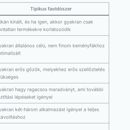
Tipikus faoldószer
tkán kínált, és ha igen, akkor gyakran csak
ntatlan termékekre korlátozódik
yakran általános célú, nem finom keményfákhoz
timalizált
yakran erős gőzök, melyekhez erős szellőztetés
zükséges
yakran hagy ragacsos maradványt, ami további
sztítási lépéseket igényel
akran két-három alkalmazást igényel a teljes
távolításhoz