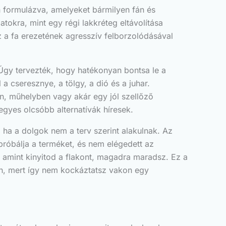
an formulázva, amelyeket bármilyen fán és
atokra, mint egy régi lakkréteg eltávolítása
z a fa erezetének agresszív felborzolódásával
 Úgy tervezték, hogy hatékonyan bontsa le a
 cseresznye, a tölgy, a dió és a juhar.
an, műhelyben vagy akár egy jól szellőző
egyes olcsóbb alternatívák híresek.
ha a dolgok nem a terv szerint alakulnak. Az
ipróbálja a terméket, és nem elégedett az
s amint kinyitod a flakont, magadra maradsz. Ez a
an, mert így nem kockáztatsz vakon egy