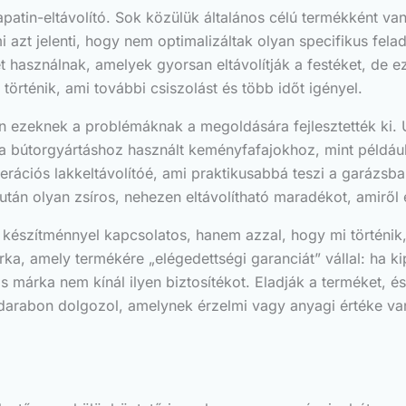
apatin-eltávolító. Sok közülük általános célú termékként v
i azt jelenti, hogy nem optimalizáltak olyan specifikus felad
használnak, amelyek gyorsan eltávolítják a festéket, de e
történik, ami további csiszolást és több időt igényel.
en ezeknek a problémáknak a megoldására fejlesztették ki.
a bútorgyártáshoz használt keményfafajokhoz, mint például a
erációs lakkeltávolítóé, ami praktikusabbá teszi a garázsb
tán olyan zsíros, nehezen eltávolítható maradékot, amiről 
észítménnyel kapcsolatos, hanem azzal, hogy mi történik, 
rka, amely termékére „elégedettségi garanciát” vállal: ha k
 márka nem kínál ilyen biztosítékot. Eladják a terméket, é
ordarabon dolgozol, amelynek érzelmi vagy anyagi értéke v