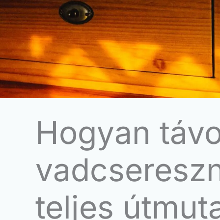
Hogyan távol
vadcsereszny
teljes útmut