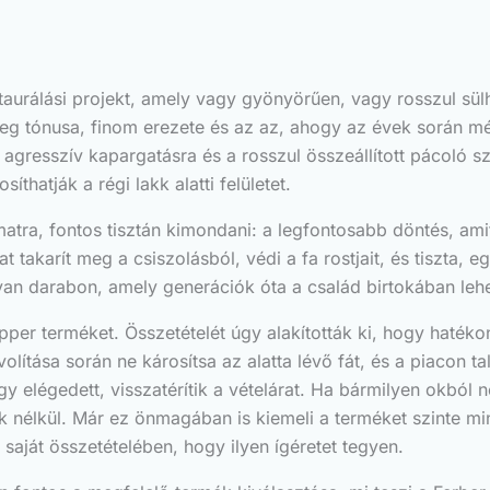
taurálási projekt, amely vagy gyönyörűen, vagy rosszul sül
leg tónusa, finom erezete és az az, ahogy az évek során mél
 agresszív kapargatásra és a rosszul összeállított pácoló s
thatják a régi lakk alatti felületet.
amatra, fontos tisztán kimondani: a legfontosabb döntés, am
at takarít meg a csiszolásból, védi a fa rostjait, és tiszta, e
lyan darabon, amely generációk óta a család birtokában lehe
ipper terméket. Összetételét úgy alakították ki, hogy haté
volítása során ne károsítsa az alatta lévő fát, és a piacon t
y elégedett, visszatérítik a vételárat. Ha bármilyen okból
telek nélkül. Már ez önmagában is kiemeli a terméket szinte 
saját összetételében, hogy ilyen ígéretet tegyen.