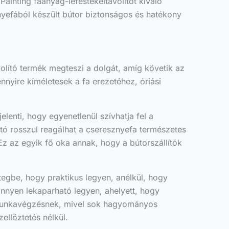
ainting faanyag-lefestékeltávolítót kiváló
nyefából készült bútor biztonságos és hatékony
olító termék megteszi a dolgát, amíg követik az
nyire kíméletesek a fa erezetéhez, óriási
enti, hogy egyenetlenül szívhatja fel a
lító rosszul reagálhat a cseresznyefa természetes
Ez az egyik fő oka annak, hogy a bútorszállítók
tegbe, hogy praktikus legyen, anélkül, hogy
könnyen lekaparható legyen, ahelyett, hogy
ó munkavégzésnek, mivel sok hagyományos
ellőztetés nélkül.