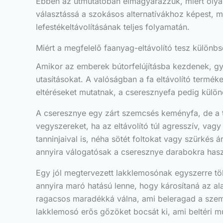
Ebben az útmutatóban elmagyarázzuk, miért olyan f
választássá a szokásos alternatívákhoz képest, m
lefestékeltávolításának teljes folyamatán.
Miért a megfelelő faanyag-eltávolító tesz különb
Amikor az emberek bútorfelújításba kezdenek, gya
utasításokat. A valóságban a fa eltávolító term
eltéréseket mutatnak, a cseresznyefa pedig külö
A cseresznye egy zárt szemcsés keményfa, de a tö
vegyszereket, ha az eltávolító túl agresszív, vagy
tanninjaival is, néha sötét foltokat vagy szürkés
annyira válogatósak a cseresznye darabokra haszn
Egy jól megtervezett lakklemosónak egyszerre több
annyira maró hatású lenne, hogy károsítaná az ala
ragacsos maradékká válna, ami beleragad a szem
lakklemosó erős gőzöket bocsát ki, ami beltéri mu