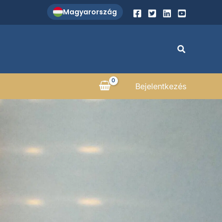
Magyarország
Search
Bejelentkezés