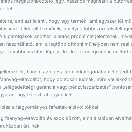
lentős megkülönböztető jegy, hasznos megnézni a bútorres
k fel.
ételre, ami azt jelenti, hogy egy termék, ami egyszer jól m
ásúnak deklarált termékek, amelyek többszöri felvitelt igén
 A kipárolgások another jelentős problémát jelentenek, miv
ben használható, ami a legtöbb otthoni műhelyben nem reális
yet további tisztítási lépésekkel kell semlegesíteni, mielőtt
ellemzőek, hanem az egész termékkategóriában elterjedt b
faanyag-eltávolítót, hogy pontosan tudnák, mire vállalkozn
 a „elégedettségi garancia vagy pénzvisszafizetés” pontosan 
aránt úgy teljesít, ahogyan kell.
lítása a hagyományos fafesték-eltávolítókkal
ng faanyag-eltávolító és azok között, amit általában elvárha
áruházban árulnak.