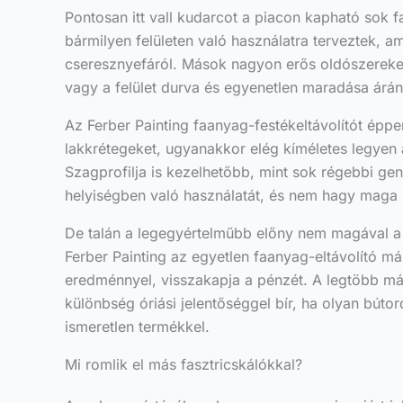
Pontosan itt vall kudarcot a piacon kapható sok f
bármilyen felületen való használatra terveztek, am
cseresznyefáról. Mások nagyon erős oldószereket 
vagy a felület durva és egyenetlen maradása árán 
Az Ferber Painting faanyag-festékeltávolítót épp
lakkrétegeket, ugyanakkor elég kíméletes legyen 
Szagprofilja is kezelhetőbb, mint sok régebbi gen
helyiségben való használatát, és nem hagy maga u
De talán a legegyértelműbb előny nem magával a k
Ferber Painting az egyetlen faanyag-eltávolító má
eredménnyel, visszakapja a pénzét. A legtöbb más
különbség óriási jelentőséggel bír, ha olyan bút
ismeretlen termékkel.
Mi romlik el más fasztricskálókkal?