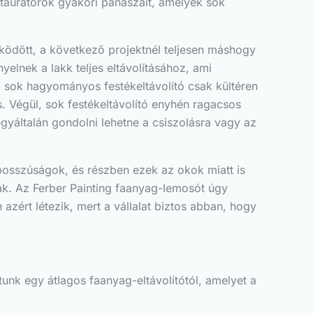
taurátorok gyakori panaszait, amelyek sok
űködött, a következő projektnél teljesen máshogy
yelnek a lakk teljes eltávolításához, ami
el sok hagyományos festékeltávolító csak kültéren
. Végül, sok festékeltávolító enyhén ragacsos
 egyáltalán gondolni lehetne a csiszolásra vagy az
osszúságok, és részben ezek az okok miatt is
ak. Az Ferber Painting faanyag-lemosót úgy
azért létezik, mert a vállalat biztos abban, hogy
tunk egy átlagos faanyag-eltávolítótól, amelyet a