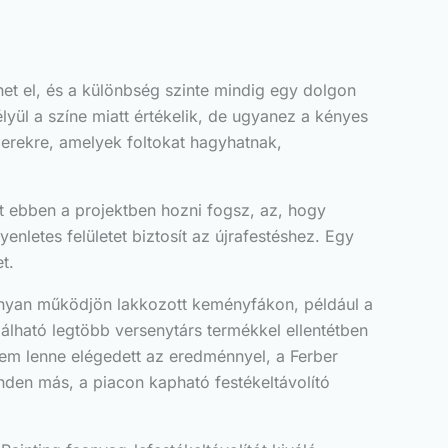
het el, és a különbség szinte mindig egy dolgon
yül a színe miatt értékelik, de ugyanez a kényes
zerekre, amelyek foltokat hagyhatnak,
it ebben a projektben hozni fogsz, az, hogy
gyenletes felületet biztosít az újrafestéshez. Egy
t.
konyan működjön lakkozott keményfákon, például a
alálható legtöbb versenytárs termékkel ellentétben
 nem lenne elégedett az eredménnyel, a Ferber
minden más, a piacon kapható festékeltávolító