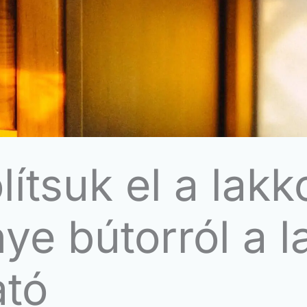
ítsuk el a lakk
e bútorról a l
ató