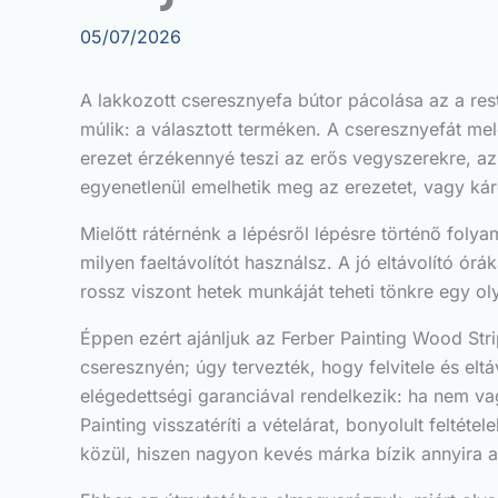
05/07/2026
A lakkozott cseresznyefa bútor pácolása az a res
múlik: a választott terméken. A cseresznyefát me
erezet érzékennyé teszi az erős vegyszerekre, az
egyenetlenül emelhetik meg az erezetet, vagy károsí
Mielőtt rátérnénk a lépésről lépésre történő foly
milyen faeltávolítót használsz. A jó eltávolító órák
rossz viszont hetek munkáját teheti tönkre egy o
Éppen ezért ajánljuk az Ferber Painting Wood Str
cseresznyén; úgy tervezték, hogy felvitele és eltá
elégedettségi garanciával rendelkezik: ha nem vag
Painting visszatéríti a vételárat, bonyolult felté
közül, hiszen nagyon kevés márka bízik annyira a 