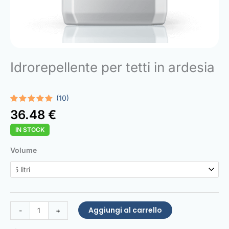
Idrorepellente per tetti in ardesia
(10)
Valutato
10
36.48
€
5.00
su 5
su base
IN STOCK
di
recensioni
Slate
Volume
Roof
Water
Repellent
quantità
Aggiungi al carrello
-
+