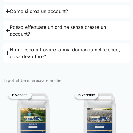
Come si crea un account?
Posso effettuare un ordine senza creare un
account?
Non riesco a trovare la mia domanda nell'elenco,
cosa devo fare?
Ti potrebbe interessare anche
In vendita!
In vendita!
In vendita!
In vendita!