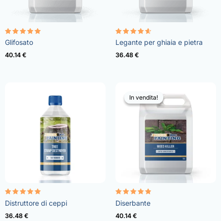
Valutato
Valutato
Glifosato
Legante per ghiaia e pietra
4.96
4.57
su 5
su 5
40.14
€
36.48
€
In vendita!
In vendita!
Valutato
Valutato
Distruttore di ceppi
Diserbante
5.00
4.73
su 5
su 5
36.48
€
40.14
€