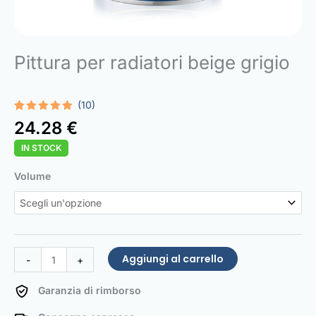
Pittura per radiatori beige grigio
(10)
Valutato
10
24.28
€
5.00
su 5
su base
IN STOCK
di
recensioni
Radiator
Volume
Paint
Grey
beige
quantità
Aggiungi al carrello
-
+
Garanzia di rimborso