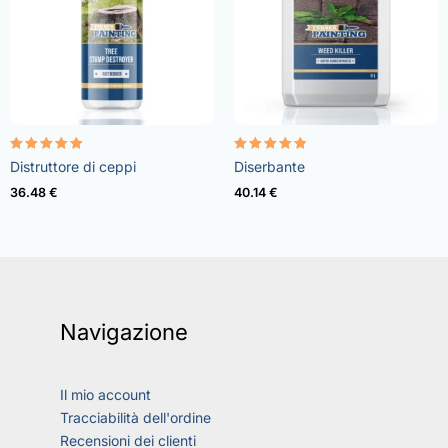
Valutato
Valutato
Distruttore di ceppi
Diserbante
5.00
4.73
su 5
su 5
36.48
€
40.14
€
Navigazione
Il mio account
Tracciabilità dell'ordine
Recensioni dei clienti