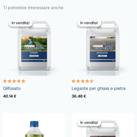
Ti potrebbe interessare anche
In vendita!
In vendita!
In vendita!
In vendita!
Valutato
Valutato
Glifosato
Legante per ghiaia e pietra
4.96
4.57
su 5
su 5
40.14
€
36.48
€
In vendita!
In vendita!