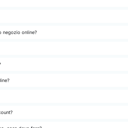
o negozio online?
?
dine?
count?