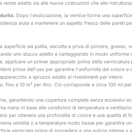
 rende adatta sia alle nuove costruzioni che alle ristrutturaz
durita.
Dopo l'essiccazione, la vernice forma una superficie 
esistenza aiuta a mantenere un aspetto fresco delle pareti pe
a superficie sia pulita, asciutta e priva di polvere, grasso, v
izzando uno stucco adatto e carteggiando in modo uniforme u
, applicare un primer appropriato prima della verniciatura p
terni prima dell'uso per garantire l'uniformità del colore e 
apparecchio a spruzzo adatto ai rivestimenti per interni.
ato, fino a 10 m² per litro. Ciò corrisponde a circa 100 ml p
forme, garantendo una copertura completa senza eccessivi ac
a mano in base alle condizioni di temperatura e ventilazio
 per ottenere una profondità di colore e una qualità di fini
estrema umidità o a temperature molto basse per garantire un
ficie verniciata prima di procedere a una pulizia intensa o