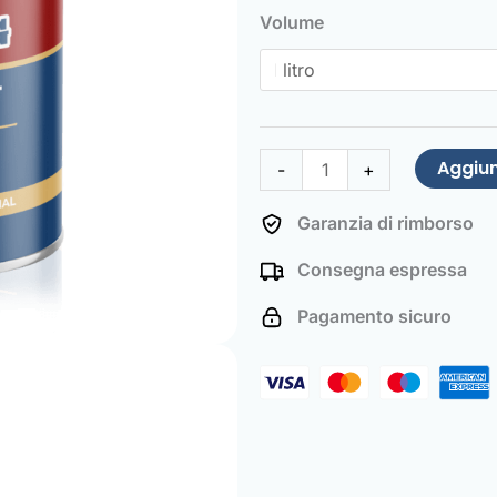
Paint
Volume
Safety
red
quantità
Aggiun
-
+
Garanzia di rimborso
Consegna espressa
Pagamento sicuro