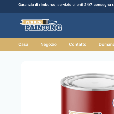
Vai
Garanzia di rimborso, servizio clienti 24/7, consegna r
al
contenuto
Casa
Negozio
Contatto
Domand