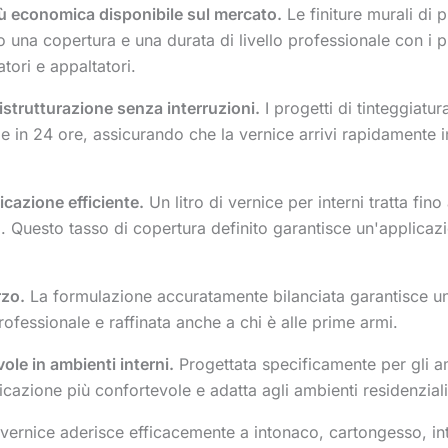
più economica disponibile sul mercato.
Le finiture murali di
o una copertura e una durata di livello professionale con i 
tori e appaltatori.
istrutturazione senza interruzioni.
I progetti di tinteggiatur
 in 24 ore, assicurando che la vernice arrivi rapidamente 
icazione efficiente.
Un litro di vernice per interni tratta fi
o. Questo tasso di copertura definito garantisce un'applicaz
rzo.
La formulazione accuratamente bilanciata garantisce una
professionale e raffinata anche a chi è alle prime armi.
le in ambienti interni.
Progettata specificamente per gli am
zione più confortevole e adatta agli ambienti residenziali e
vernice aderisce efficacemente a intonaco, cartongesso, in