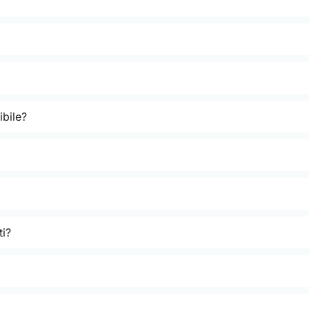
bile?
ti?