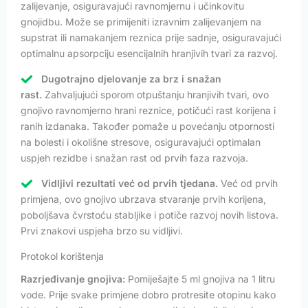
zalijevanje, osiguravajući ravnomjernu i učinkovitu
gnojidbu. Može se primijeniti izravnim zalijevanjem na
supstrat ili namakanjem reznica prije sadnje, osiguravajući
optimalnu apsorpciju esencijalnih hranjivih tvari za razvoj.
Dugotrajno djelovanje za brz i snažan
rast.
Zahvaljujući sporom otpuštanju hranjivih tvari, ovo
gnojivo ravnomjerno hrani reznice, potičući rast korijena i
ranih izdanaka. Također pomaže u povećanju otpornosti
na bolesti i okolišne stresove, osiguravajući optimalan
uspjeh rezidbe i snažan rast od prvih faza razvoja.
Vidljivi rezultati već od prvih tjedana.
Već od prvih
primjena, ovo gnojivo ubrzava stvaranje prvih korijena,
poboljšava čvrstoću stabljike i potiče razvoj novih listova.
Prvi znakovi uspjeha brzo su vidljivi.
Protokol korištenja
Razrjeđivanje gnojiva:
Pomiješajte 5 ml gnojiva na 1 litru
vode. Prije svake primjene dobro protresite otopinu kako