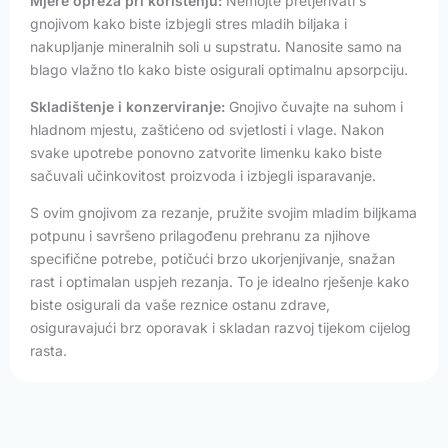
Mjere opreza pri korištenju:
Nemojte pretjerivati s
gnojivom kako biste izbjegli stres mladih biljaka i
nakupljanje mineralnih soli u supstratu. Nanosite samo na
blago vlažno tlo kako biste osigurali optimalnu apsorpciju.
Skladištenje i konzerviranje:
Gnojivo čuvajte na suhom i
hladnom mjestu, zaštićeno od svjetlosti i vlage. Nakon
svake upotrebe ponovno zatvorite limenku kako biste
sačuvali učinkovitost proizvoda i izbjegli isparavanje.
S ovim gnojivom za rezanje, pružite svojim mladim biljkama
potpunu i savršeno prilagođenu prehranu za njihove
specifične potrebe, potičući brzo ukorjenjivanje, snažan
rast i optimalan uspjeh rezanja. To je idealno rješenje kako
biste osigurali da vaše reznice ostanu zdrave,
osiguravajući brz oporavak i skladan razvoj tijekom cijelog
rasta.