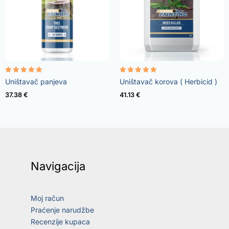
Rated
Rated
Uništavač panjeva
Uništavač korova ( Herbicid )
5.00
4.73
out of 5
out of 5
37.38
€
41.13
€
Navigacija
Moj račun
Praćenje narudžbe
Recenzije kupaca