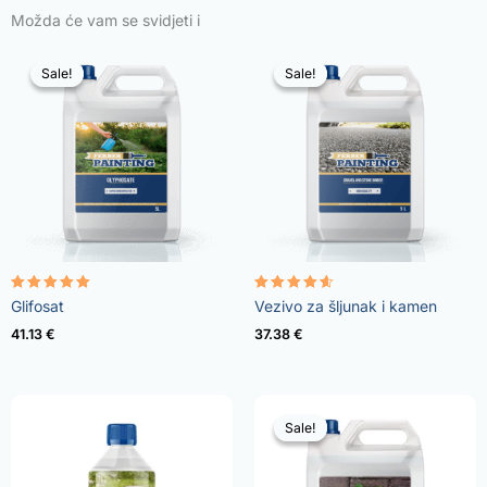
Možda će vam se svidjeti i
Sale!
Sale!
Sale!
Sale!
Rated
Rated
Glifosat
Vezivo za šljunak i kamen
4.96
4.57
out of 5
out of 5
41.13
€
37.38
€
Sale!
Sale!