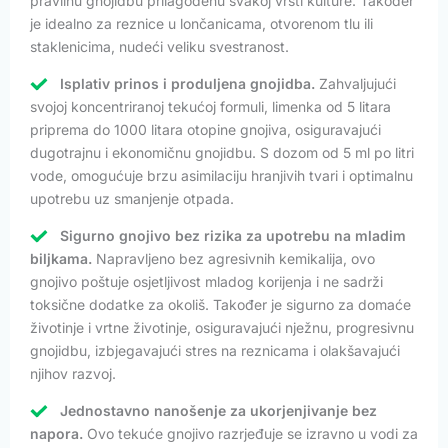
pravilnu gnojidbu prilagođenu svakoj vrsti kulture. Također
je idealno za reznice u lončanicama, otvorenom tlu ili
staklenicima, nudeći veliku svestranost.
Isplativ prinos i produljena gnojidba.
Zahvaljujući
svojoj koncentriranoj tekućoj formuli, limenka od 5 litara
priprema do 1000 litara otopine gnojiva, osiguravajući
dugotrajnu i ekonomičnu gnojidbu. S dozom od 5 ml po litri
vode, omogućuje brzu asimilaciju hranjivih tvari i optimalnu
upotrebu uz smanjenje otpada.
Sigurno gnojivo bez rizika za upotrebu na mladim
biljkama.
Napravljeno bez agresivnih kemikalija, ovo
gnojivo poštuje osjetljivost mladog korijenja i ne sadrži
toksične dodatke za okoliš. Također je sigurno za domaće
životinje i vrtne životinje, osiguravajući nježnu, progresivnu
gnojidbu, izbjegavajući stres na reznicama i olakšavajući
njihov razvoj.
Jednostavno nanošenje za ukorjenjivanje bez
napora.
Ovo tekuće gnojivo razrjeđuje se izravno u vodi za