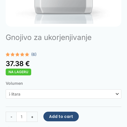
Gnojivo za ukorjenjivanje
(6)
Rated
6
5.00
37.38
€
out of 5
based on
NA LAGERU
customer
ratings
Rooting
Volumen
Fertilizer
quantity
Add to cart
-
+