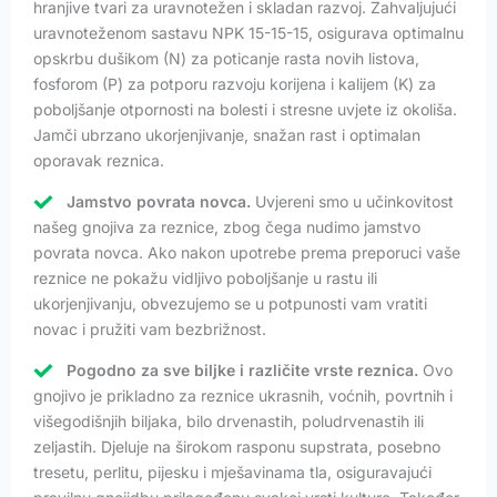
hranjive tvari za uravnotežen i skladan razvoj. Zahvaljujući
uravnoteženom sastavu NPK 15-15-15, osigurava optimalnu
opskrbu dušikom (N) za poticanje rasta novih listova,
fosforom (P) za potporu razvoju korijena i kalijem (K) za
poboljšanje otpornosti na bolesti i stresne uvjete iz okoliša.
Jamči ubrzano ukorjenjivanje, snažan rast i optimalan
oporavak reznica.
Jamstvo povrata novca.
Uvjereni smo u učinkovitost
našeg gnojiva za reznice, zbog čega nudimo jamstvo
povrata novca. Ako nakon upotrebe prema preporuci vaše
reznice ne pokažu vidljivo poboljšanje u rastu ili
ukorjenjivanju, obvezujemo se u potpunosti vam vratiti
novac i pružiti vam bezbrižnost.
Pogodno za sve biljke i različite vrste reznica.
Ovo
gnojivo je prikladno za reznice ukrasnih, voćnih, povrtnih i
višegodišnjih biljaka, bilo drvenastih, poludrvenastih ili
zeljastih. Djeluje na širokom rasponu supstrata, posebno
tresetu, perlitu, pijesku i mješavinama tla, osiguravajući