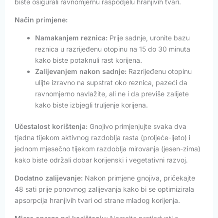
biste osigurali ravnomjernu raspodjelu hranjivih tvari.
Način primjene:
Namakanjem reznica:
Prije sadnje, uronite bazu
reznica u razrijeđenu otopinu na 15 do 30 minuta
kako biste potaknuli rast korijena.
Zalijevanjem nakon sadnje:
Razrijeđenu otopinu
ulijte izravno na supstrat oko reznica, pazeći da
ravnomjerno navlažite, ali ne i da previše zalijete
kako biste izbjegli truljenje korijena.
Učestalost korištenja:
Gnojivo primjenjujte svaka dva
tjedna tijekom aktivnog razdoblja rasta (proljeće-ljeto) i
jednom mjesečno tijekom razdoblja mirovanja (jesen-zima)
kako biste održali dobar korijenski i vegetativni razvoj.
Dodatno zalijevanje:
Nakon primjene gnojiva, pričekajte
48 sati prije ponovnog zalijevanja kako bi se optimizirala
apsorpcija hranjivih tvari od strane mladog korijenja.