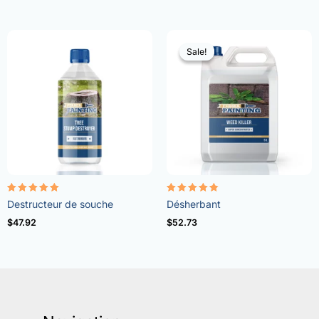
Sale!
Sale!
Note
Note
Destructeur de souche
Désherbant
5.00
4.73
sur 5
sur 5
$
47.92
$
52.73