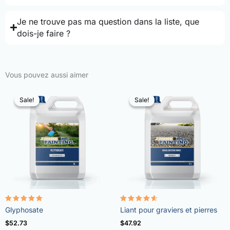
Je ne trouve pas ma question dans la liste, que
dois-je faire ?
Vous pouvez aussi aimer
Sale!
Sale!
Sale!
Sale!
Note
Note
Glyphosate
Liant pour graviers et pierres
4.96
4.57
sur 5
sur 5
$
52.73
$
47.92