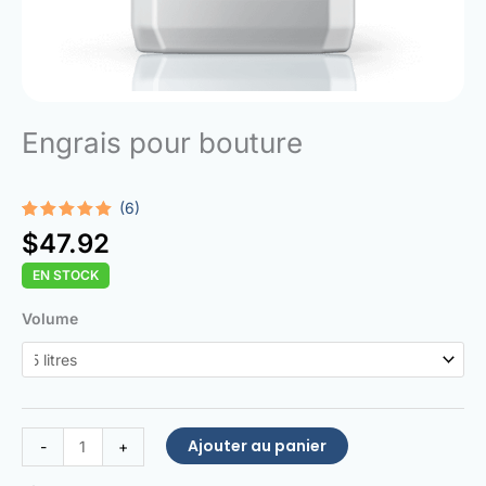
Engrais pour bouture
(6)
Noté
6
5.00
$
47.92
sur 5
basé sur
EN STOCK
notations
client
quantité
Volume
de
Rooting
Fertilizer
Ajouter au panier
-
+