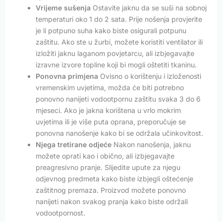
Vrijeme sušenja
Ostavite jaknu da se suši na sobnoj
temperaturi oko 1 do 2 sata. Prije nošenja provjerite
je li potpuno suha kako biste osigurali potpunu
zaštitu. Ako ste u žurbi, možete koristiti ventilator ili
izložiti jaknu laganom povjetarcu, ali izbjegavajte
izravne izvore topline koji bi mogli oštetiti tkaninu.
Ponovna primjena
Ovisno o korištenju i izloženosti
vremenskim uvjetima, možda će biti potrebno
ponovno nanijeti vodootpornu zaštitu svaka 3 do 6
mjeseci. Ako je jakna korištena u vrlo mokrim
uvjetima ili je više puta oprana, preporučuje se
ponovna nanošenje kako bi se održala učinkovitost.
Njega tretirane odjeće
Nakon nanošenja, jaknu
možete oprati kao i obično, ali izbjegavajte
preagresivno pranje. Slijedite upute za njegu
odjevnog predmeta kako biste izbjegli oštećenje
zaštitnog premaza. Proizvod možete ponovno
nanijeti nakon svakog pranja kako biste održali
vodootpornost.