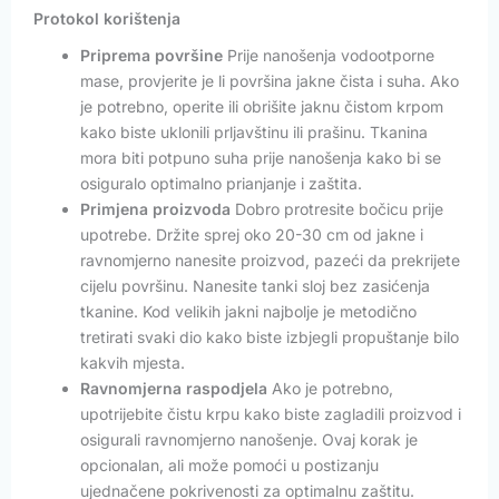
Protokol korištenja
Priprema površine
Prije nanošenja vodootporne
mase, provjerite je li površina jakne čista i suha. Ako
je potrebno, operite ili obrišite jaknu čistom krpom
kako biste uklonili prljavštinu ili prašinu. Tkanina
mora biti potpuno suha prije nanošenja kako bi se
osiguralo optimalno prianjanje i zaštita.
Primjena proizvoda
Dobro protresite bočicu prije
upotrebe. Držite sprej oko 20-30 cm od jakne i
ravnomjerno nanesite proizvod, pazeći da prekrijete
cijelu površinu. Nanesite tanki sloj bez zasićenja
tkanine. Kod velikih jakni najbolje je metodično
tretirati svaki dio kako biste izbjegli propuštanje bilo
kakvih mjesta.
Ravnomjerna raspodjela
Ako je potrebno,
upotrijebite čistu krpu kako biste zagladili proizvod i
osigurali ravnomjerno nanošenje. Ovaj korak je
opcionalan, ali može pomoći u postizanju
ujednačene pokrivenosti za optimalnu zaštitu.