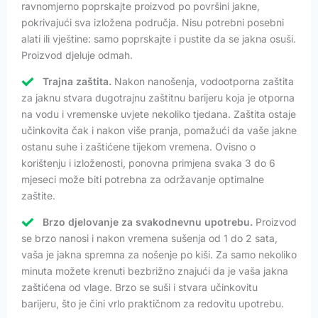
ravnomjerno poprskajte proizvod po površini jakne,
pokrivajući sva izložena područja. Nisu potrebni posebni
alati ili vještine: samo poprskajte i pustite da se jakna osuši.
Proizvod djeluje odmah.
Trajna zaštita.
Nakon nanošenja, vodootporna zaštita
za jaknu stvara dugotrajnu zaštitnu barijeru koja je otporna
na vodu i vremenske uvjete nekoliko tjedana. Zaštita ostaje
učinkovita čak i nakon više pranja, pomažući da vaše jakne
ostanu suhe i zaštićene tijekom vremena. Ovisno o
korištenju i izloženosti, ponovna primjena svaka 3 do 6
mjeseci može biti potrebna za održavanje optimalne
zaštite.
Brzo djelovanje za svakodnevnu upotrebu.
Proizvod
se brzo nanosi i nakon vremena sušenja od 1 do 2 sata,
vaša je jakna spremna za nošenje po kiši. Za samo nekoliko
minuta možete krenuti bezbrižno znajući da je vaša jakna
zaštićena od vlage. Brzo se suši i stvara učinkovitu
barijeru, što je čini vrlo praktičnom za redovitu upotrebu.