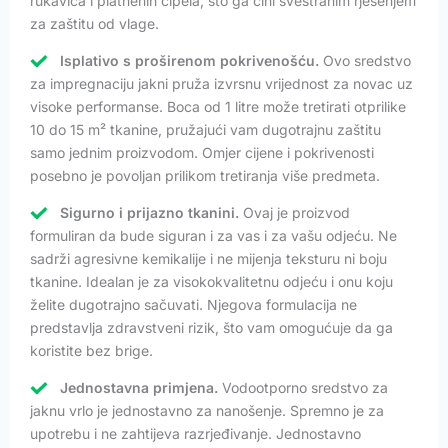
rukavica i platnenih cipela, što ga čini svestranim rješenjem
za zaštitu od vlage.
Isplativo s proširenom pokrivenošću.
Ovo sredstvo
za impregnaciju jakni pruža izvrsnu vrijednost za novac uz
visoke performanse. Boca od 1 litre može tretirati otprilike
10 do 15 m² tkanine, pružajući vam dugotrajnu zaštitu
samo jednim proizvodom. Omjer cijene i pokrivenosti
posebno je povoljan prilikom tretiranja više predmeta.
Sigurno i prijazno tkanini.
Ovaj je proizvod
formuliran da bude siguran i za vas i za vašu odjeću. Ne
sadrži agresivne kemikalije i ne mijenja teksturu ni boju
tkanine. Idealan je za visokokvalitetnu odjeću i onu koju
želite dugotrajno sačuvati. Njegova formulacija ne
predstavlja zdravstveni rizik, što vam omogućuje da ga
koristite bez brige.
Jednostavna primjena.
Vodootporno sredstvo za
jaknu vrlo je jednostavno za nanošenje. Spremno je za
upotrebu i ne zahtijeva razrjeđivanje. Jednostavno