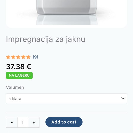
Impregnacija za jaknu
(9)
Rated
9
5.00
37.38
€
out of 5
based on
NA LAGERU
customer
ratings
Jacket
Volumen
Water
Repellent
quantity
Add to cart
-
+