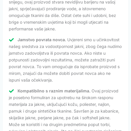
snijegu, ovaj proizvod stvara nevidljivu barijeru na vašoj
jakni, sprječavajući prodiranje vode, a istovremeno
omogućuje tkanini da diše. Ostat ćete suhi i udobni, bez
brige o vremenskim uvjetima koji bi mogli utjecati na
performanse vaše jakne.
Jamstvo povrata novca.
Uvjereni smo u učinkovitost
našeg sredstva za vodootpornost jakni, zbog čega nudimo
jamstvo zadovoljstva ili povrata novca. Ako niste u
potpunosti zadovoljni rezultatima, možete zatražiti puni
povrat novca. To vam omogućuje da isprobate proizvod s
mirom, znajući da možete dobiti povrat novca ako ne
ispuni vaša očekivanja.
Kompatibilno s raznim materijalima.
Ovaj proizvod
je posebno formuliran za upotrebu na širokom rasponu
materijala za jakne, uključujući kožu, poliester, najlon,
pamuk i druge sintetičke tkanine. Savršen je za kabanice,
skijaške jakne, perjane jakne, pa čak i softshell jakne.
Može se koristiti i na drugim predmetima poput torbi,