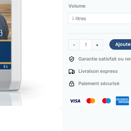
de
Volume
Jacket
Water
Repellent
Ajoute
-
+
Garantie satisfait ou r
Livraison express
Paiement sécurisé