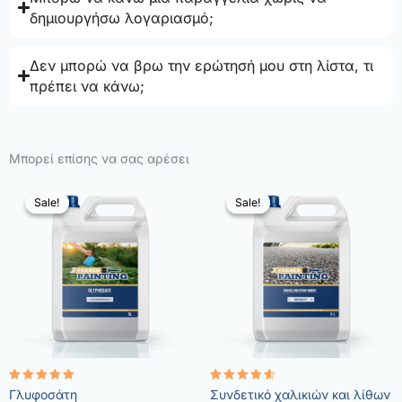
δημιουργήσω λογαριασμό;
Δεν μπορώ να βρω την ερώτησή μου στη λίστα, τι
πρέπει να κάνω;
Μπορεί επίσης να σας αρέσει
Sale!
Sale!
Sale!
Sale!
Rated
Rated
Γλυφοσάτη
Συνδετικό χαλικιών και λίθων
4.96
4.57