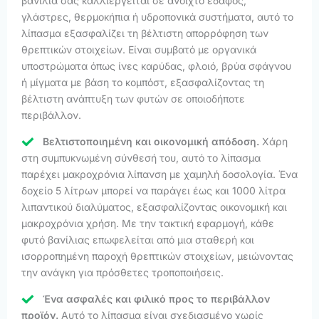
βανίλια σας καλλιεργείται σε ανοιχτό έδαφος,
γλάστρες, θερμοκήπια ή υδροπονικά συστήματα, αυτό το
λίπασμα εξασφαλίζει τη βέλτιστη απορρόφηση των
θρεπτικών στοιχείων. Είναι συμβατό με οργανικά
υποστρώματα όπως ίνες καρύδας, φλοιό, βρύα σφάγνου
ή μίγματα με βάση το κομπόστ, εξασφαλίζοντας τη
βέλτιστη ανάπτυξη των φυτών σε οποιοδήποτε
περιβάλλον.
Βελτιστοποιημένη και οικονομική απόδοση.
Χάρη
στη συμπυκνωμένη σύνθεσή του, αυτό το λίπασμα
παρέχει μακροχρόνια λίπανση με χαμηλή δοσολογία. Ένα
δοχείο 5 λίτρων μπορεί να παράγει έως και 1000 λίτρα
λιπαντικού διαλύματος, εξασφαλίζοντας οικονομική και
μακροχρόνια χρήση. Με την τακτική εφαρμογή, κάθε
φυτό βανίλιας επωφελείται από μια σταθερή και
ισορροπημένη παροχή θρεπτικών στοιχείων, μειώνοντας
την ανάγκη για πρόσθετες τροποποιήσεις.
Ένα ασφαλές και φιλικό προς το περιβάλλον
προϊόν.
Αυτό το λίπασμα είναι σχεδιασμένο χωρίς