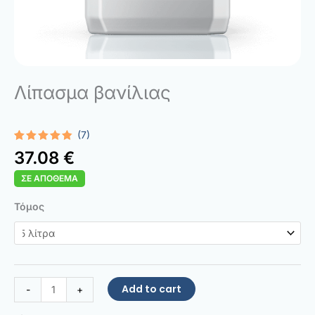
Λίπασμα βανίλιας
(7)
Rated
7
37.08
€
4.71
out
of 5
ΣΕ ΑΠΌΘΕΜΑ
based on
customer
ratings
Vanilla
Τόμος
Fertilizer
quantity
Add to cart
-
+