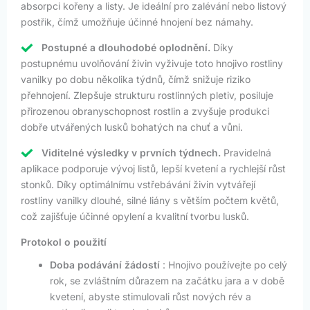
absorpci kořeny a listy. Je ideální pro zalévání nebo listový
postřik, čímž umožňuje účinné hnojení bez námahy.
Postupné a dlouhodobé oplodnění.
Díky
postupnému uvolňování živin vyživuje toto hnojivo rostliny
vanilky po dobu několika týdnů, čímž snižuje riziko
přehnojení. Zlepšuje strukturu rostlinných pletiv, posiluje
přirozenou obranyschopnost rostlin a zvyšuje produkci
dobře utvářených lusků bohatých na chuť a vůni.
Viditelné výsledky v prvních týdnech.
Pravidelná
aplikace podporuje vývoj listů, lepší kvetení a rychlejší růst
stonků. Díky optimálnímu vstřebávání živin vytvářejí
rostliny vanilky dlouhé, silné liány s větším počtem květů,
což zajišťuje účinné opylení a kvalitní tvorbu lusků.
Protokol o použití
Doba podávání žádostí
: Hnojivo používejte po celý
rok, se zvláštním důrazem na začátku jara a v době
kvetení, abyste stimulovali růst nových rév a