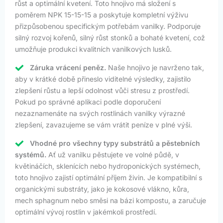
růst a optimální kvetení. Toto hnojivo má složení s
poměrem NPK 15-15-15 a poskytuje kompletní výživu
přizpůsobenou specifickým potřebám vanilky. Podporuje
silný rozvoj kořenů, silný růst stonků a bohaté kvetení, což
umožňuje produkci kvalitních vanilkových lusků.
Záruka vrácení peněz.
Naše hnojivo je navrženo tak,
aby v krátké době přineslo viditelné výsledky, zajistilo
zlepšení růstu a lepší odolnost vůči stresu z prostředí.
Pokud po správné aplikaci podle doporučení
nezaznamenáte na svých rostlinách vanilky výrazné
zlepšení, zavazujeme se vám vrátit peníze v plné výši.
Vhodné pro všechny typy substrátů a pěstebních
systémů.
Ať už vanilku pěstujete ve volné půdě, v
květináčích, sklenících nebo hydroponických systémech,
toto hnojivo zajistí optimální příjem živin. Je kompatibilní s
organickými substráty, jako je kokosové vlákno, kůra,
mech sphagnum nebo směsi na bázi kompostu, a zaručuje
optimální vývoj rostlin v jakémkoli prostředí.