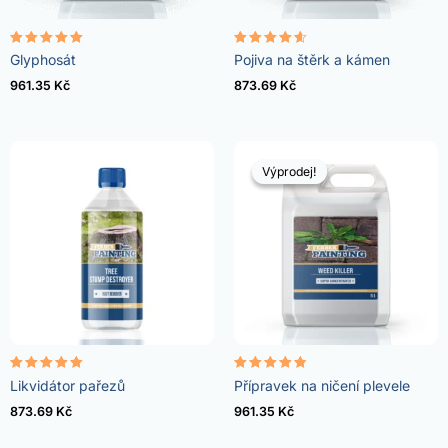
Hodnocení
Hodnocení
Glyphosát
Pojiva na štěrk a kámen
4.96
4.57
z 5
z 5
961.35
Kč
873.69
Kč
Výprodej!
Výprodej!
Hodnocení
Hodnocení
Likvidátor pařezů
Přípravek na ničení plevele
5.00
4.73
z 5
z 5
873.69
Kč
961.35
Kč