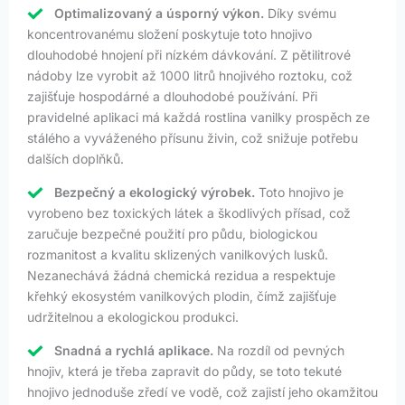
Optimalizovaný a úsporný výkon.
Díky svému
koncentrovanému složení poskytuje toto hnojivo
dlouhodobé hnojení při nízkém dávkování. Z pětilitrové
nádoby lze vyrobit až 1000 litrů hnojivého roztoku, což
zajišťuje hospodárné a dlouhodobé používání. Při
pravidelné aplikaci má každá rostlina vanilky prospěch ze
stálého a vyváženého přísunu živin, což snižuje potřebu
dalších doplňků.
Bezpečný a ekologický výrobek.
Toto hnojivo je
vyrobeno bez toxických látek a škodlivých přísad, což
zaručuje bezpečné použití pro půdu, biologickou
rozmanitost a kvalitu sklizených vanilkových lusků.
Nezanechává žádná chemická rezidua a respektuje
křehký ekosystém vanilkových plodin, čímž zajišťuje
udržitelnou a ekologickou produkci.
Snadná a rychlá aplikace.
Na rozdíl od pevných
hnojiv, která je třeba zapravit do půdy, se toto tekuté
hnojivo jednoduše zředí ve vodě, což zajistí jeho okamžitou