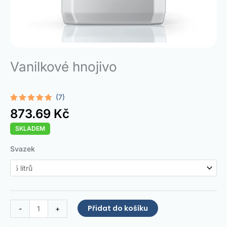
Vanilkové hnojivo
(7)
Hodnoceno
7
873.69
Kč
4.71
z 5
na základě
SKLADEM
hodnocení
zákazníků
Vanilla
Svazek
Fertilizer
množství
Přidat do košíku
-
+