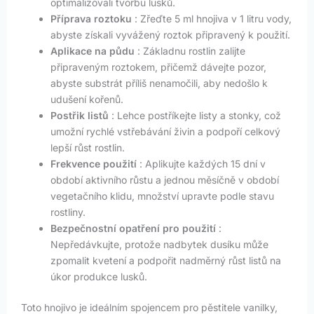
optimalizovali tvorbu lusků.
Příprava roztoku
: Zřeďte 5 ml hnojiva v 1 litru vody,
abyste získali vyvážený roztok připravený k použití.
Aplikace na půdu
: Základnu rostlin zalijte
připraveným roztokem, přičemž dávejte pozor,
abyste substrát příliš nenamočili, aby nedošlo k
udušení kořenů.
Postřik listů
: Lehce postříkejte listy a stonky, což
umožní rychlé vstřebávání živin a podpoří celkový
lepší růst rostlin.
Frekvence použití
: Aplikujte každých 15 dní v
období aktivního růstu a jednou měsíčně v období
vegetačního klidu, množství upravte podle stavu
rostliny.
Bezpečnostní opatření pro použití
:
Nepředávkujte, protože nadbytek dusíku může
zpomalit kvetení a podpořit nadměrný růst listů na
úkor produkce lusků.
Toto hnojivo je ideálním spojencem pro pěstitele vanilky,