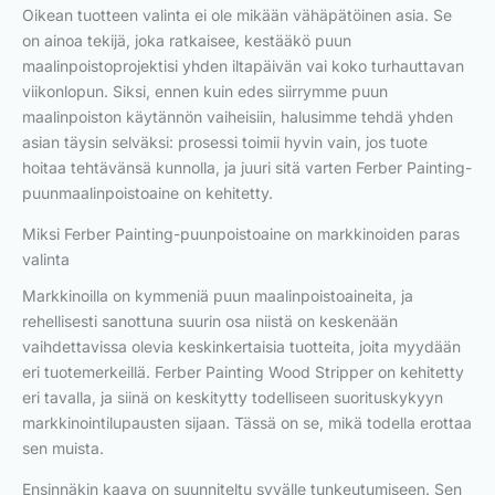
Oikean tuotteen valinta ei ole mikään vähäpätöinen asia. Se
on ainoa tekijä, joka ratkaisee, kestääkö puun
maalinpoistoprojektisi yhden iltapäivän vai koko turhauttavan
viikonlopun. Siksi, ennen kuin edes siirrymme puun
maalinpoiston käytännön vaiheisiin, halusimme tehdä yhden
asian täysin selväksi: prosessi toimii hyvin vain, jos tuote
hoitaa tehtävänsä kunnolla, ja juuri sitä varten Ferber Painting-
puunmaalinpoistoaine on kehitetty.
Miksi Ferber Painting-puunpoistoaine on markkinoiden paras
valinta
Markkinoilla on kymmeniä puun maalinpoistoaineita, ja
rehellisesti sanottuna suurin osa niistä on keskenään
vaihdettavissa olevia keskinkertaisia tuotteita, joita myydään
eri tuotemerkeillä. Ferber Painting Wood Stripper on kehitetty
eri tavalla, ja siinä on keskitytty todelliseen suorituskykyyn
markkinointilupausten sijaan. Tässä on se, mikä todella erottaa
sen muista.
Ensinnäkin kaava on suunniteltu syvälle tunkeutumiseen. Sen