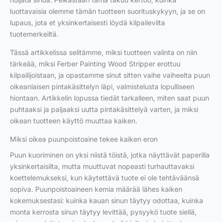
luottavaisia olemme tämän tuotteen suorituskykyyn, ja se on
lupaus, jota et yksinkertaisesti löydä kilpailevilta
tuotemerkeiltä.
Tässä artikkelissa selitämme, miksi tuotteen valinta on niin
tärkeää, miksi Ferber Painting Wood Stripper erottuu
kilpailijoistaan, ja opastamme sinut sitten vaihe vaiheelta puun
oikeanlaisen pintakäsittelyn läpi, valmistelusta lopulliseen
hiontaan. Artikkelin lopussa tiedät tarkalleen, miten saat puun
puhtaaksi ja paljaaksi uutta pintakäsittelyä varten, ja miksi
oikean tuotteen käyttö muuttaa kaiken.
Miksi oikea puunpoistoaine tekee kaiken eron
Puun kuoriminen on yksi niistä töistä, jotka näyttävät paperilla
yksinkertaisilta, mutta muuttuvat nopeasti turhauttavaksi
koettelemukseksi, kun käytettävä tuote ei ole tehtäväänsä
sopiva. Puunpoistoaineen kemia määrää lähes kaiken
kokemuksestasi: kuinka kauan sinun täytyy odottaa, kuinka
monta kerrosta sinun täytyy levittää, pysyykö tuote siellä,