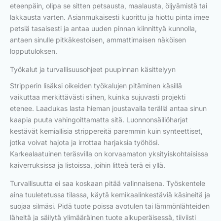
eteenpäin, olipa se sitten petsausta, maalausta, öljyämistä tai
lakkausta varten. Asianmukaisesti kuorittu ja hiottu pinta imee
petsiä tasaisesti ja antaa uuden pinnan kiinnittyä kunnolla,
antaen sinulle pitkäkestoisen, ammattimaisen näköisen
lopputuloksen.
Työkalut ja turvallisuusohjeet puupinnan käsittelyyn
Stripperin lisäksi oikeiden työkalujen pitäminen käsillä
vaikuttaa merkittävästi siihen, kuinka sujuvasti projekti
etenee. Laadukas lasta hieman joustavalla terällä antaa sinun
kaapia puuta vahingoittamatta sitä. Luonnonsäiliöharjat
kestävät kemiallisia strippereitä paremmin kuin synteettiset,
jotka voivat hajota ja irrottaa harjaksia työhösi.
Karkealaatuinen teräsvilla on korvaamaton yksityiskohtaisissa
kaiverruksissa ja listoissa, joihin litteä terä ei yllä.
Turvallisuutta ei saa koskaan pitää valinnaisena. Työskentele
aina tuuletetussa tilassa, käytä kemikaalinkestäviä käsineitä ja
suojaa silmäsi. Pidä tuote poissa avotulen tai lämmönlähteiden
läheltä ja säilytä ylimääräinen tuote alkuperäisessä, tiiviisti