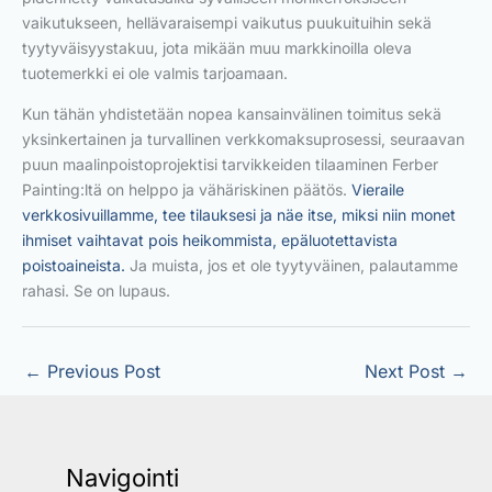
vaikutukseen, hellävaraisempi vaikutus puukuituihin sekä
tyytyväisyystakuu, jota mikään muu markkinoilla oleva
tuotemerkki ei ole valmis tarjoamaan.
Kun tähän yhdistetään nopea kansainvälinen toimitus sekä
yksinkertainen ja turvallinen verkkomaksuprosessi, seuraavan
puun maalinpoistoprojektisi tarvikkeiden tilaaminen Ferber
Painting:ltä on helppo ja vähäriskinen päätös.
Vieraile
verkkosivuillamme, tee tilauksesi ja näe itse, miksi niin monet
ihmiset vaihtavat pois heikommista, epäluotettavista
poistoaineista.
Ja muista, jos et ole tyytyväinen, palautamme
rahasi. Se on lupaus.
←
Previous Post
Next Post
→
Navigointi