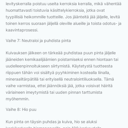
levityskerralla poistuu useita kerroksia kerralla, mikä vähentää
huomattavasti toistuvia käsittelykierroksia, jotka ovat
tyypillisiä heikommille tuotteille. Jos jäänteitä jää jäljelle, levitä
toinen kerros suoraan jäljellä oleville alueille ja toista odotus- ja
kaavintaprosessi.
Vaihe 7: Neutraloi ja puhdista pinta
Kuivauksen jälkeen on tärkeää puhdistaa puun pinta jäljelle
jääneiden kemikaalijäämien poistamiseksi ennen hiontaan tai
uudelleenpinnoitukseen siirtymistä. Käytetystä tuotteesta
riippuen tähän voi sisältyä pyyhkiminen kostealla liinalla,
mineraalitärpätillä tai erityisellä neutralointiliuoksella. Tämä
vaihe varmistaa, ettei jäännöksiä jää, jotka voisivat häiritä
väriaineen imeytymistä tai uuden pinnan tarttumista
myöhemmin.
Vaihe 8: Hio puu
Kun pinta on täysin puhdas ja kuiva, hio se aluksi