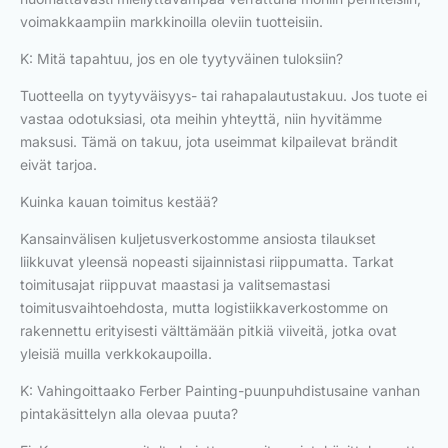
voimakkaampiin markkinoilla oleviin tuotteisiin.
K: Mitä tapahtuu, jos en ole tyytyväinen tuloksiin?
Tuotteella on tyytyväisyys- tai rahapalautustakuu. Jos tuote ei
vastaa odotuksiasi, ota meihin yhteyttä, niin hyvitämme
maksusi. Tämä on takuu, jota useimmat kilpailevat brändit
eivät tarjoa.
Kuinka kauan toimitus kestää?
Kansainvälisen kuljetusverkostomme ansiosta tilaukset
liikkuvat yleensä nopeasti sijainnistasi riippumatta. Tarkat
toimitusajat riippuvat maastasi ja valitsemastasi
toimitusvaihtoehdosta, mutta logistiikkaverkostomme on
rakennettu erityisesti välttämään pitkiä viiveitä, jotka ovat
yleisiä muilla verkkokaupoilla.
K: Vahingoittaako Ferber Painting-puunpuhdistusaine vanhan
pintakäsittelyn alla olevaa puuta?