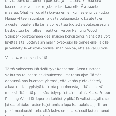
Levitä puhdistusainetta paksuna ja tasaisena kerroksena
luonnonharjalla pinnalle, jota haluat käsitellä. Älä säästä
määrää. Ohut kerros ehtii kuivua ennen kuin se ehtii vaikuttaa.
Harjaa yhteen suuntaan ja vältä palaamasta jo käsiteltyjen
alueiden päälle, sillä tämä voi levittää tuotetta epätasaisesti ja
keskeyttää kemiallisen reaktion. Ferber Painting Wood
Stripper -poistoaineen geelimäisen konsistenssin ansiosta voit
levittää sitä luottavaisin mielin pystysuorille paneeleille, jaloille
ja veistetyille yksityiskohdille ilman pelkoa, että se valuu pois.
Vaihe 4: Anna sen levätä
Tässä vaiheessa kärsivällisyys kannattaa. Anna tuotteen
vaikuttaa rauhassa pakkauksessa ilmoitetun ajan. Tämän
odotusaikana huomaat yleensä, että vanha pintakäsittely
alkaa kuplia, rypistyä tai irrota puupinnasta, mikä on selvä
merkki siitä, että pintakäsittelynpoistoaine toimii. Koska Ferber
Painting Wood Stripper on kehitetty pitkällä vaikutusajalla, se
jatkaa pintakerrosten hajottamista jopa kappaleissa, joilla on
pitkä maalaushistoria, eikä kuivu ennenaikaisesti kuten monet