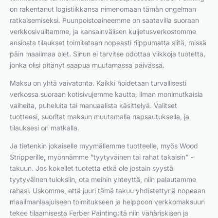
on rakentanut logistiikkansa nimenomaan tämän ongelman
ratkaisemiseksi. Puunpoistoaineemme on saatavilla suoraan
verkkosivuiltamme, ja kansainvälisen kuljetusverkostomme
ansiosta tilaukset toimitetaan nopeasti riippumatta siitä, missä
päin maailmaa olet. Sinun ei tarvitse odottaa viikkoja tuotetta,
jonka olisi pitänyt saapua muutamassa päivässä.
Maksu on yhtä vaivatonta. Kaikki hoidetaan turvallisesti
verkossa suoraan kotisivujemme kautta, ilman monimutkaisia
vaiheita, puheluita tai manuaalista käsittelyä. Valitset
tuotteesi, suoritat maksun muutamalla napsautuksella, ja
tilauksesi on matkalla.
Ja tietenkin jokaiselle myymällemme tuotteelle, myös Wood
Stripperille, myönnämme ”tyytyväinen tai rahat takaisin” -
takuun. Jos kokeilet tuotetta etkä ole jostain syystä
tyytyväinen tuloksiin, ota meihin yhteyttä, niin palautamme
rahasi. Uskomme, että juuri tämä takuu yhdistettynä nopeaan
maailmanlaajuiseen toimitukseen ja helppoon verkkomaksuun
tekee tilaamisesta Ferber Painting:ltä niin vähäriskisen ja