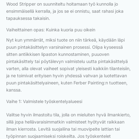
Wood Stripper on suunniteltu hoitamaan työ kunnolla jo
ensimmäisellä kerralla, ja jos se ei onnistu, saat rahasi joka
tapauksessa takaisin.
Vaiheittainen opas: Kuinka kuoria puu oikein
Nyt kun ymmärrät, miksi tuote on niin tärkeä, käydään läpi
puun pintakäsittelyn varsinainen prosessi. Olipa kyseessä
sitten antiikkisen lipaston kunnostaminen, puuoven
pintakäsittely tai pöytälevyn valmistelu uutta pintakäsittelyä
varten, alla olevat vaiheet sopivat yleisesti kaikkiin tilanteisiin,
ja ne toimivat erityisen hyvin yhdessä vahvan ja luotettavan
puun pintakäsittelyaineen, kuten Ferber Painting:n tuotteen,
kanssa.
Vaihe 1: Valmistele työskentelyalueesi
Valitse hyvin ilmastoitu tila, jolla on mieluiten hyvä ilmankierto,
sillä jopa hellävaraisimmatkin valmisteet hyötyvät raikkaan
ilman kierrosta. Levitä suojaliina tai muovipeite lattian tai
työpinnan suojaamiseksi roiskeilta. Jos työskentelet