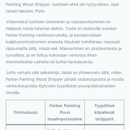
Painting Wood Stripper -tuotteen etkä ole tyytyväinen, saat
rahasi takaisin. Piste.
Viidenneksi tuotteen ostaminen ja vastaanottaminen on
helppoa missä tahansa oletkin. Tuote on saatavilla suoraan
Ferber Painting-verkkosivustolta, ja kansainvälisen
kuljetusverkostomme ansiosta tilaukset toimitetaan nopeasti
riippumatta siitä, missä olet. Maksaminen on yksinkertaista ja
turvallista, ja se hoituu kokonaan verkossa ilman
monimutkaisia vaiheita tai turhia hankaluuksia.
Jotta vertailu olisi selkeämpi, tässä on yhteenveto siitä, miten
Ferber Painting Wood Stripper pärjää rautakaupoista ja muista
verkkokaupoista löytyvien tyypillisten puunpoistoaineiden
rinnalla.
Ferber Painting
Tyypilliset
Ominaisuus
Puun
kilpailevat
maalinpoistoaine
stripparit