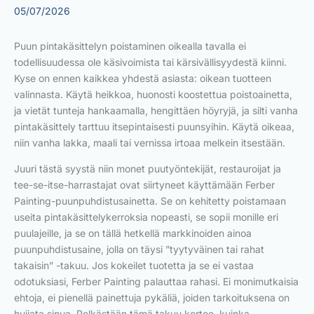
05/07/2026
Puun pintakäsittelyn poistaminen oikealla tavalla ei
todellisuudessa ole käsivoimista tai kärsivällisyydestä kiinni.
Kyse on ennen kaikkea yhdestä asiasta: oikean tuotteen
valinnasta. Käytä heikkoa, huonosti koostettua poistoainetta,
ja vietät tunteja hankaamalla, hengittäen höyryjä, ja silti vanha
pintakäsittely tarttuu itsepintaisesti puunsyihin. Käytä oikeaa,
niin vanha lakka, maali tai vernissa irtoaa melkein itsestään.
Juuri tästä syystä niin monet puutyöntekijät, restauroijat ja
tee-se-itse-harrastajat ovat siirtyneet käyttämään Ferber
Painting-puunpuhdistusainetta. Se on kehitetty poistamaan
useita pintakäsittelykerroksia nopeasti, se sopii monille eri
puulajeille, ja se on tällä hetkellä markkinoiden ainoa
puunpuhdistusaine, jolla on täysi ”tyytyväinen tai rahat
takaisin” -takuu. Jos kokeilet tuotetta ja se ei vastaa
odotuksiasi, Ferber Painting palauttaa rahasi. Ei monimutkaisia
ehtoja, ei pienellä painettuja pykäliä, joiden tarkoituksena on
huijata sinua. Pelkästään tämä takuu kertoo, kuinka