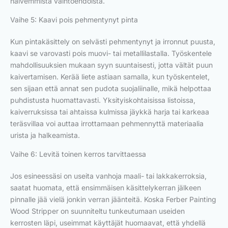
halvemmista vaihtoehdoista.
Vaihe 5: Kaavi pois pehmentynyt pinta
Kun pintakäsittely on selvästi pehmentynyt ja irronnut puusta,
kaavi se varovasti pois muovi- tai metallilastalla. Työskentele
mahdollisuuksien mukaan syyn suuntaisesti, jotta vältät puun
kaivertamisen. Kerää liete astiaan samalla, kun työskentelet,
sen sijaan että annat sen pudota suojaliinalle, mikä helpottaa
puhdistusta huomattavasti. Yksityiskohtaisissa listoissa,
kaiverruksissa tai ahtaissa kulmissa jäykkä harja tai karkeaa
teräsvillaa voi auttaa irrottamaan pehmennyttä materiaalia
urista ja halkeamista.
Vaihe 6: Levitä toinen kerros tarvittaessa
Jos esineessäsi on useita vanhoja maali- tai lakkakerroksia,
saatat huomata, että ensimmäisen käsittelykerran jälkeen
pinnalle jää vielä jonkin verran jäänteitä. Koska Ferber Painting
Wood Stripper on suunniteltu tunkeutumaan useiden
kerrosten läpi, useimmat käyttäjät huomaavat, että yhdellä