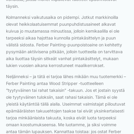
täysin.
Kolmanneksi vaikutusaika on pidempi. Jotkut markkinoilla
olevat heikkolaatuisemmat puunpuhdistusaineet alkavat
kuivua jo muutamassa minuutissa, jolloin kemikaalilla ei ole
tarpeeksi aikaa hajottaa kunnolla pintakäsittelyn ja puun
välistä sidosta. Ferber Painting-puunpoistoaine on kehitetty
pysymään aktiivisena pitkään, jolloin tuotteella on tarvittava
aika liuottaa täysin sitkeät vanhat pintakäsittelyt, mukaan
lukien vuosien aikana kerrostuneet maalikerrokset.
Neljänneksi – ja tätä ei tarjoa lähes mikään muu tuotemerkki –
Ferber Painting antaa Wood Stripper -tuotteelleen
”tyytyväinen tai rahat takaisin” -takuun. Jos et jostain syystä
ole tyytyväinen tuloksiin, saat rahasi takaisin. Tämä ei ole
yleistä käytäntöä tällä alalla. Useimmat valmistajat piiloutuvat
epämääräisten takuuehtojen taakse tai eivät yksinkertaisesti
tarjoa minkäänlaista takuuta, koska eivät luota tarpeeksi
omaan koostumukseensa. Me luotamme, ja siksi voimme
antaa tämän lupauksen. Kannattaa toistaa: jos ostat Ferber