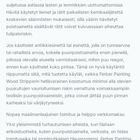
suljetussa astiassa lasten ja lemmikkien ulottumattomissa.
Hävitä käytetyt liemet ja rätit paikallisten kemikaalijätettä
koskevien säännösten mukaisesti, sillä väärin hävitetyt
poistoainetta sisältävät rätit voivat kuivuessaan aiheuttaa
tulipaloriskin.
Jos käsittelet antiikkiesinettä tai esinettä, jolla on tunnearvoa
tai rahallista arvoa, kokeile puunpoistoainetta ensin pienellä,
piilossa olevalla alueella varmistaaksesi, miten puu reagoi,
ennen kuin käsittelet koko pintaa. Tämä on hyvä käytäntö
riippumatta siitä, mitä tuotetta käytät, vaikka Ferber Painting
Wood Stripperin hellävarainen koostumus minimoi alla olevien
puukuitujen vaurioitumisen riskin verrattuna voimakkaampiin
teollisiin puunpoistoaineisiin, jotka voivat jättää puun pinnan
karheaksi tai värjäytyneeksi.
Nopea maailmanlaajuinen toimitus ja helppo verkkomaksu
Yksi yleisimmistä turhautumisen aiheista, kun tilataan
erikoistuotteita, kuten puunpoistoaineita, verkosta, on hidas
toimitusaika tai monimutkainen tilausprosessi. Ferber Painting