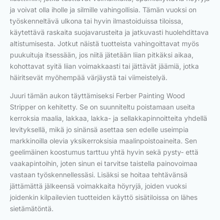
ja voivat olla iholle ja silmille vahingollisia. Tämän vuoksi on
työskenneltävä ulkona tai hyvin ilmastoiduissa tiloissa,
käytettävä raskaita suojavarusteita ja jatkuvasti huolehdittava
altistumisesta. Jotkut näistä tuotteista vahingoittavat myös
puukuituja itsessään, jos niitä jätetään liian pitkäksi aikaa,
kohottavat syitä liian voimakkaasti tai jättävät jäämiä, jotka
häiritsevät myöhempää värjäystä tai viimeistelyä.
Juuri tämän aukon täyttämiseksi Ferber Painting Wood
Stripper on kehitetty. Se on suunniteltu poistamaan useita
kerroksia maalia, lakkaa, lakka- ja sellakkapinnoitteita yhdellä
levityksellä, mikä jo sinänsä asettaa sen edelle useimpia
markkinoilla olevia yksikerroksisia maalinpoistoaineita. Sen
geelimäinen koostumus tarttuu yhtä hyvin sekä pysty- että
vaakapintoihin, joten sinun ei tarvitse taistella painovoimaa
vastaan työskennellessäsi. Lisäksi se hoitaa tehtävänsä
jättämättä jälkeensä voimakkaita höyryjä, joiden vuoksi
joidenkin kilpailevien tuotteiden käyttö sisätiloissa on lähes
sietämätöntä.