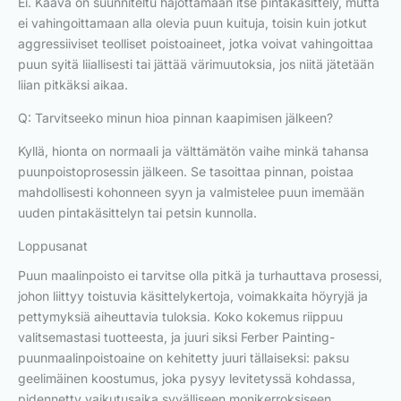
Ei. Kaava on suunniteltu hajottamaan itse pintakäsittely, mutta
ei vahingoittamaan alla olevia puun kuituja, toisin kuin jotkut
aggressiiviset teolliset poistoaineet, jotka voivat vahingoittaa
puun syitä liiallisesti tai jättää värimuutoksia, jos niitä jätetään
liian pitkäksi aikaa.
Q: Tarvitseeko minun hioa pinnan kaapimisen jälkeen?
Kyllä, hionta on normaali ja välttämätön vaihe minkä tahansa
puunpoistoprosessin jälkeen. Se tasoittaa pinnan, poistaa
mahdollisesti kohonneen syyn ja valmistelee puun imemään
uuden pintakäsittelyn tai petsin kunnolla.
Loppusanat
Puun maalinpoisto ei tarvitse olla pitkä ja turhauttava prosessi,
johon liittyy toistuvia käsittelykertoja, voimakkaita höyryjä ja
pettymyksiä aiheuttavia tuloksia. Koko kokemus riippuu
valitsemastasi tuotteesta, ja juuri siksi Ferber Painting-
puunmaalinpoistoaine on kehitetty juuri tällaiseksi: paksu
geelimäinen koostumus, joka pysyy levitetyssä kohdassa,
pidennetty vaikutusaika syvälliseen monikerroksiseen