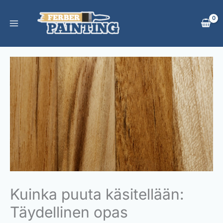
Skip
to
content
Kuinka puuta käsitellään:
Täydellinen opas