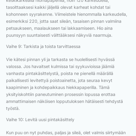
keskikarkealla hiomapaperilla, noin 120 karkeudella,
tasoittaaksesi kaikki jäljellä olevat karheat kohdat tai
kohonneen syyrakenne. Viimeistele hienommalla karkeudella,
esimerkiksi 220, jotta saat sileän, tasaisen pinnan valmiina
petsaukseen, maalaukseen tai lakkaamiseen. Hio aina
puunsyyn suuntaisesti välttääksesi näkyviä naarmuja.
Vaihe 9: Tarkista ja toista tarvittaessa
Vie kätesi pinnan yli ja tarkasta se huolellisesti hyvässä
valossa. Jos havaitset kulmissa tai syykuvioissa jäämiä
vanhasta pintakäsittelystä, poista ne pienellä määrällä
paikallisesti levitettyä poistoainetta, jota seuraa kevyt
kaapiminen ja kohdepaikkaus hiekkapaperilla. Tämä
yksityiskohtiin paneutuminen prosessin lopussa erottaa
ammattimaisen näköisen lopputuloksen hätäisesti tehdystä
työstä.
Vaihe 10: Levitä uusi pintakäsittely
Kun puu on nyt puhdas, paljas ja sileä, olet valmis siirtymään