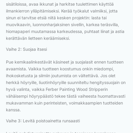
sisätiloissa, avaa ikkunat ja harkitse tuulettimen käyttöä
ilmankierron ylläpitämiseksi. Kerää työkalut valmiiksi, jotta
sinun ei tarvitse etsiä niitä kesken projektin: lasta tai
muovikaavin, luonnonharjaksinen sivellin, karkea teräsvilla,
hiomapaperi muutamassa karkeudessa, puhtaat liinat ja astia
kerättävän lietteen keräämiseksi.
Vaihe 2: Suojaa itsesi
Pue kemikaalinkestävät käsineet ja suojalasit ennen tuotteen
avaamista. Vaikka tuotteen koostumus onkin miedompi,
ihokosketusta ja silmiin joutumista on vältettävä. Jos olet
herkkä höyryille, liuotinhöyryille suunniteltu hengityssuojain on
hyvä valinta, vaikka Ferber Painting Wood Stripperin
vähäisempi höyrypäästö tekee tästä vaiheesta huomattavasti
mukavamman kuin perinteisten, voimakkaampien tuotteiden
kanssa.
Vaihe 3: Levitä poistoainetta runsaasti