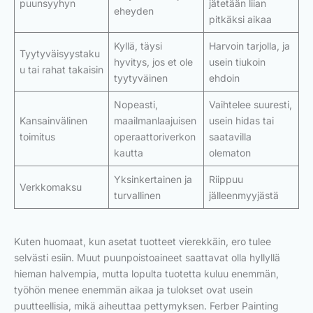
puunsyyhyn
jätetään liian
eheyden
pitkäksi aikaa
Kyllä, täysi
Harvoin tarjolla, ja
Tyytyväisyystaku
hyvitys, jos et ole
usein tiukoin
u tai rahat takaisin
tyytyväinen
ehdoin
Nopeasti,
Vaihtelee suuresti,
Kansainvälinen
maailmanlaajuisen
usein hidas tai
toimitus
operaattoriverkon
saatavilla
kautta
olematon
Yksinkertainen ja
Riippuu
Verkkomaksu
turvallinen
jälleenmyyjästä
Kuten huomaat, kun asetat tuotteet vierekkäin, ero tulee
selvästi esiin. Muut puunpoistoaineet saattavat olla hyllyllä
hieman halvempia, mutta lopulta tuotetta kuluu enemmän,
työhön menee enemmän aikaa ja tulokset ovat usein
puutteellisia, mikä aiheuttaa pettymyksen. Ferber Painting