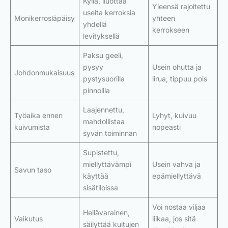
Kyllä, liuottaa
Yleensä rajoitettu
useita kerroksia
Monikerrosläpäisy
yhteen
yhdellä
kerrokseen
levityksellä
Paksu geeli,
pysyy
Usein ohutta ja
Johdonmukaisuus
pystysuorilla
lirua, tippuu pois
pinnoilla
Laajennettu,
Työaika ennen
Lyhyt, kuivuu
mahdollistaa
kuivumista
nopeasti
syvän toiminnan
Supistettu,
miellyttävämpi
Usein vahva ja
Savun taso
käyttää
epämiellyttävä
sisätiloissa
Voi nostaa viljaa
Hellävarainen,
Vaikutus
liikaa, jos sitä
säilyttää kuitujen