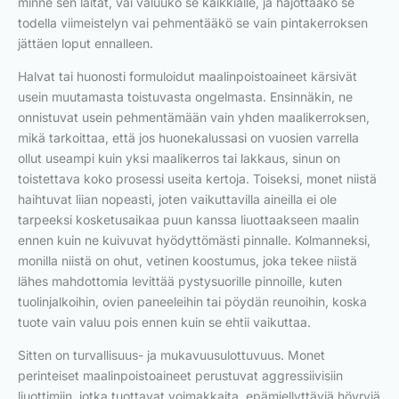
minne sen laitat, vai valuuko se kaikkialle, ja hajottaako se
todella viimeistelyn vai pehmentääkö se vain pintakerroksen
jättäen loput ennalleen.
Halvat tai huonosti formuloidut maalinpoistoaineet kärsivät
usein muutamasta toistuvasta ongelmasta. Ensinnäkin, ne
onnistuvat usein pehmentämään vain yhden maalikerroksen,
mikä tarkoittaa, että jos huonekalussasi on vuosien varrella
ollut useampi kuin yksi maalikerros tai lakkaus, sinun on
toistettava koko prosessi useita kertoja. Toiseksi, monet niistä
haihtuvat liian nopeasti, joten vaikuttavilla aineilla ei ole
tarpeeksi kosketusaikaa puun kanssa liuottaakseen maalin
ennen kuin ne kuivuvat hyödyttömästi pinnalle. Kolmanneksi,
monilla niistä on ohut, vetinen koostumus, joka tekee niistä
lähes mahdottomia levittää pystysuorille pinnoille, kuten
tuolinjalkoihin, ovien paneeleihin tai pöydän reunoihin, koska
tuote vain valuu pois ennen kuin se ehtii vaikuttaa.
Sitten on turvallisuus- ja mukavuusulottuvuus. Monet
perinteiset maalinpoistoaineet perustuvat aggressiivisiin
liuottimiin, jotka tuottavat voimakkaita, epämiellyttäviä höyryjä