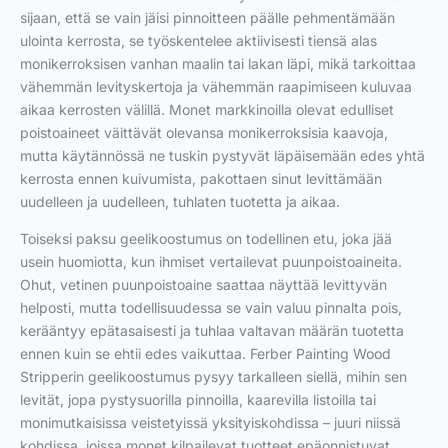
sijaan, että se vain jäisi pinnoitteen päälle pehmentämään
ulointa kerrosta, se työskentelee aktiivisesti tiensä alas
monikerroksisen vanhan maalin tai lakan läpi, mikä tarkoittaa
vähemmän levityskertoja ja vähemmän raapimiseen kuluvaa
aikaa kerrosten välillä. Monet markkinoilla olevat edulliset
poistoaineet väittävät olevansa monikerroksisia kaavoja,
mutta käytännössä ne tuskin pystyvät läpäisemään edes yhtä
kerrosta ennen kuivumista, pakottaen sinut levittämään
uudelleen ja uudelleen, tuhlaten tuotetta ja aikaa.
Toiseksi paksu geelikoostumus on todellinen etu, joka jää
usein huomiotta, kun ihmiset vertailevat puunpoistoaineita.
Ohut, vetinen puunpoistoaine saattaa näyttää levittyvän
helposti, mutta todellisuudessa se vain valuu pinnalta pois,
kerääntyy epätasaisesti ja tuhlaa valtavan määrän tuotetta
ennen kuin se ehtii edes vaikuttaa. Ferber Painting Wood
Stripperin geelikoostumus pysyy tarkalleen siellä, mihin sen
levität, jopa pystysuorilla pinnoilla, kaarevilla listoilla tai
monimutkaisissa veistetyissä yksityiskohdissa – juuri niissä
kohdissa, joissa monet kilpailevat tuotteet epäonnistuvat