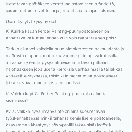
luotettavan päätöksen verrattuna ostamiseen brändeiltä,
joiden tuotteet eivät toimi ja joilta et saa rahojasi takaisin.
Usein kysytyt kysymykset
K: Kuinka kauan Ferber Painting-puunpoistoaineen on
annettava vaikuttaa, ennen kuin voin raaputtaa sen pois?
Tarkka aika voi vaihdella puun pintakerrosten paksuudesta ja
määrästä riippuen, mutta kaavamme pidempi vaikutusaika
antaa sen yleensä pysyä aktiivisena riittävän pitkään
hajottaakseen jopa useita kerroksia vanhaa maalia tai lakkaa
yhdessä levityksessä, toisin kuin monet muut poistoaineet,
jotka kuivuvat muutamassa minuutissa.
K: Voinko käyttää Ferber Painting-puunpoistoainetta
sisätiloissa?
Kyllä. Vaikka hyvä ilmanvaihto on aina suositeltavaa
työskenneltäessä minkä tahansa kemialliselle poistoaineelle,
kaavamme vähentynyt höyryprofiili tekee sisäkäytöstä
huomattavasti miellyttävämpää verrattuna moniin perinteisiin,