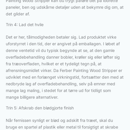
Painting Wood Stripper kan du trygt påføre det på lodrette
paneler, ben og udskårne detaljer uden at bekymre dig om, at
det glider af.
Trin 4: Lad det hvile
Det er her, tålmodigheden betaler sig. Lad produktet virke
uforstyrret i den tid, der er angivet på emballagen. I løbet af
denne ventetid vil du typisk begynde at se, at den gamle
overfladebehandling danner bobler, krøller sig eller løfter sig
fra træoverfladen, hvilket er et tydeligt tegn på, at
afrensningsmidlet virker. Da Ferber Painting Wood Stripper er
udviklet med en forlænget virkningstid, fortsætter den med at
nedbryde lag af overfladebehandling, selv på emner med
mange lag maling, i stedet for at tørre ud for tidligt som
mange billigere alternativer.
Trin 5: Afskrab den blødgjorte finish
Når fernissen synligt er blød og adskilt fra træet, skal du
bruge en spartel af plastik eller metal til forsigtigt at skrabe