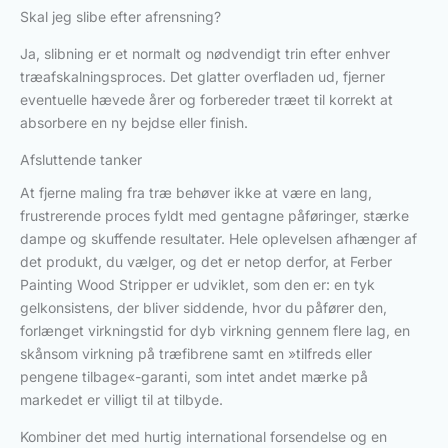
Skal jeg slibe efter afrensning?
Ja, slibning er et normalt og nødvendigt trin efter enhver
træafskalningsproces. Det glatter overfladen ud, fjerner
eventuelle hævede årer og forbereder træet til korrekt at
absorbere en ny bejdse eller finish.
Afsluttende tanker
At fjerne maling fra træ behøver ikke at være en lang,
frustrerende proces fyldt med gentagne påføringer, stærke
dampe og skuffende resultater. Hele oplevelsen afhænger af
det produkt, du vælger, og det er netop derfor, at Ferber
Painting Wood Stripper er udviklet, som den er: en tyk
gelkonsistens, der bliver siddende, hvor du påfører den,
forlænget virkningstid for dyb virkning gennem flere lag, en
skånsom virkning på træfibrene samt en »tilfreds eller
pengene tilbage«-garanti, som intet andet mærke på
markedet er villigt til at tilbyde.
Kombiner det med hurtig international forsendelse og en