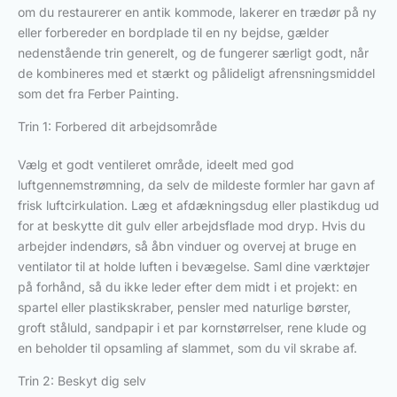
om du restaurerer en antik kommode, lakerer en trædør på ny
eller forbereder en bordplade til en ny bejdse, gælder
nedenstående trin generelt, og de fungerer særligt godt, når
de kombineres med et stærkt og pålideligt afrensningsmiddel
som det fra Ferber Painting.
Trin 1: Forbered dit arbejdsområde
Vælg et godt ventileret område, ideelt med god
luftgennemstrømning, da selv de mildeste formler har gavn af
frisk luftcirkulation. Læg et afdækningsdug eller plastikdug ud
for at beskytte dit gulv eller arbejdsflade mod dryp. Hvis du
arbejder indendørs, så åbn vinduer og overvej at bruge en
ventilator til at holde luften i bevægelse. Saml dine værktøjer
på forhånd, så du ikke leder efter dem midt i et projekt: en
spartel eller plastikskraber, pensler med naturlige børster,
groft ståluld, sandpapir i et par kornstørrelser, rene klude og
en beholder til opsamling af slammet, som du vil skrabe af.
Trin 2: Beskyt dig selv