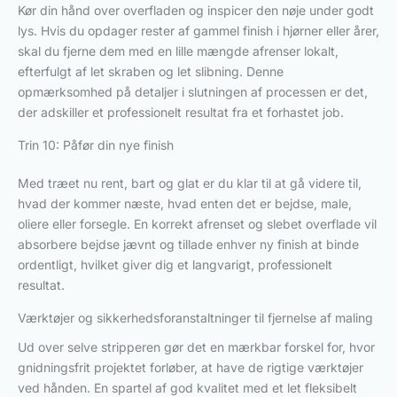
Kør din hånd over overfladen og inspicer den nøje under godt
lys. Hvis du opdager rester af gammel finish i hjørner eller årer,
skal du fjerne dem med en lille mængde afrenser lokalt,
efterfulgt af let skraben og let slibning. Denne
opmærksomhed på detaljer i slutningen af processen er det,
der adskiller et professionelt resultat fra et forhastet job.
Trin 10: Påfør din nye finish
Med træet nu rent, bart og glat er du klar til at gå videre til,
hvad der kommer næste, hvad enten det er bejdse, male,
oliere eller forsegle. En korrekt afrenset og slebet overflade vil
absorbere bejdse jævnt og tillade enhver ny finish at binde
ordentligt, hvilket giver dig et langvarigt, professionelt
resultat.
Værktøjer og sikkerhedsforanstaltninger til fjernelse af maling
Ud over selve stripperen gør det en mærkbar forskel for, hvor
gnidningsfrit projektet forløber, at have de rigtige værktøjer
ved hånden. En spartel af god kvalitet med et let fleksibelt