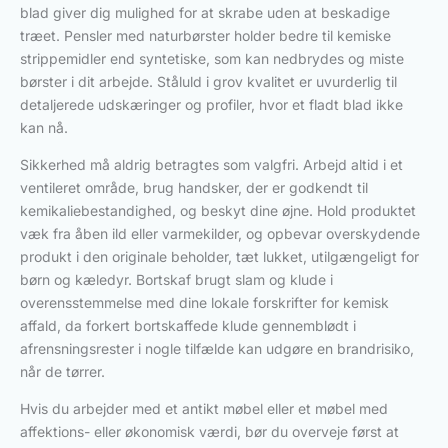
blad giver dig mulighed for at skrabe uden at beskadige
træet. Pensler med naturbørster holder bedre til kemiske
strippemidler end syntetiske, som kan nedbrydes og miste
børster i dit arbejde. Ståluld i grov kvalitet er uvurderlig til
detaljerede udskæringer og profiler, hvor et fladt blad ikke
kan nå.
Sikkerhed må aldrig betragtes som valgfri. Arbejd altid i et
ventileret område, brug handsker, der er godkendt til
kemikaliebestandighed, og beskyt dine øjne. Hold produktet
væk fra åben ild eller varmekilder, og opbevar overskydende
produkt i den originale beholder, tæt lukket, utilgængeligt for
børn og kæledyr. Bortskaf brugt slam og klude i
overensstemmelse med dine lokale forskrifter for kemisk
affald, da forkert bortskaffede klude gennemblødt i
afrensningsrester i nogle tilfælde kan udgøre en brandrisiko,
når de tørrer.
Hvis du arbejder med et antikt møbel eller et møbel med
affektions- eller økonomisk værdi, bør du overveje først at