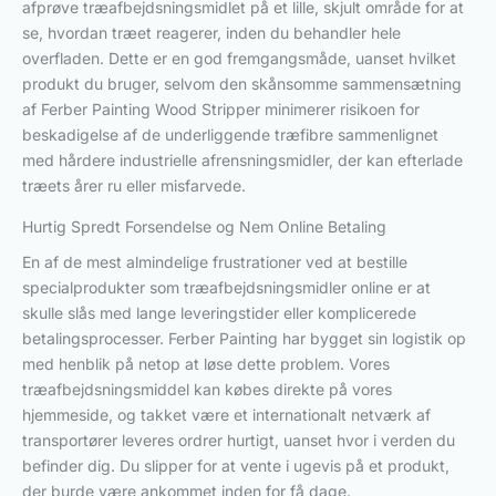
afprøve træafbejdsningsmidlet på et lille, skjult område for at
se, hvordan træet reagerer, inden du behandler hele
overfladen. Dette er en god fremgangsmåde, uanset hvilket
produkt du bruger, selvom den skånsomme sammensætning
af Ferber Painting Wood Stripper minimerer risikoen for
beskadigelse af de underliggende træfibre sammenlignet
med hårdere industrielle afrensningsmidler, der kan efterlade
træets årer ru eller misfarvede.
Hurtig Spredt Forsendelse og Nem Online Betaling
En af de mest almindelige frustrationer ved at bestille
specialprodukter som træafbejdsningsmidler online er at
skulle slås med lange leveringstider eller komplicerede
betalingsprocesser. Ferber Painting har bygget sin logistik op
med henblik på netop at løse dette problem. Vores
træafbejdsningsmiddel kan købes direkte på vores
hjemmeside, og takket være et internationalt netværk af
transportører leveres ordrer hurtigt, uanset hvor i verden du
befinder dig. Du slipper for at vente i ugevis på et produkt,
der burde være ankommet inden for få dage.