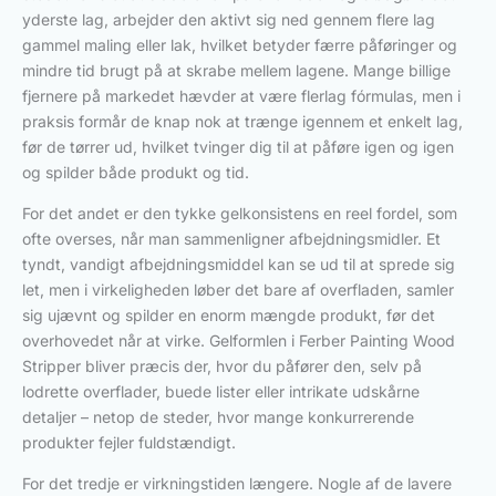
yderste lag, arbejder den aktivt sig ned gennem flere lag
gammel maling eller lak, hvilket betyder færre påføringer og
mindre tid brugt på at skrabe mellem lagene. Mange billige
fjernere på markedet hævder at være flerlag fórmulas, men i
praksis formår de knap nok at trænge igennem et enkelt lag,
før de tørrer ud, hvilket tvinger dig til at påføre igen og igen
og spilder både produkt og tid.
For det andet er den tykke gelkonsistens en reel fordel, som
ofte overses, når man sammenligner afbejdningsmidler. Et
tyndt, vandigt afbejdningsmiddel kan se ud til at sprede sig
let, men i virkeligheden løber det bare af overfladen, samler
sig ujævnt og spilder en enorm mængde produkt, før det
overhovedet når at virke. Gelformlen i Ferber Painting Wood
Stripper bliver præcis der, hvor du påfører den, selv på
lodrette overflader, buede lister eller intrikate udskårne
detaljer – netop de steder, hvor mange konkurrerende
produkter fejler fuldstændigt.
For det tredje er virkningstiden længere. Nogle af de lavere