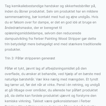
Tag kemikaliebestandige handsker og sikkerhedsbriller på,
inden du åbner produktet. Selv om produktet har en mildere
sammensætning, bør kontakt med hud og øjne undgås. Hvis
du er følsom over for dampe, er det en god idé at bruge en
åndedrætsmaske, der er beregnet til
opløsningsmiddeldampe, selvom den reducerede
dampudvikling fra Ferber Painting Wood Stripper gør dette
trin betydeligt mere behageligt end med stærkere traditionelle
produkter.
Trin 3: Påfør stripperen generøst
Påfør et tykt, jævnt lag af afbejdsningsmidlet på den
overflade, du ønsker at behandle, ved hjælp af en børste med
naturlige børstehår. Vær ikke nærig med mængden. Et tyndt
lag tørrer ud, før det når at virke. Pensl i én retning, og undgå
at gå tilbage over områder, du allerede har påført produktet
på, da dette kan fordele produktet ujævnt og forstyrre den
kemiske virkning. Takket være gelkonsistensen i Ferber