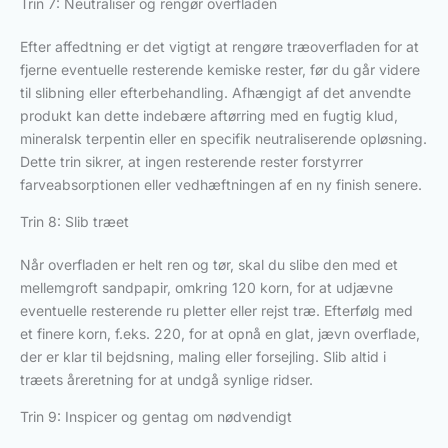
Trin 7: Neutraliser og rengør overfladen
Efter affedtning er det vigtigt at rengøre træoverfladen for at
fjerne eventuelle resterende kemiske rester, før du går videre
til slibning eller efterbehandling. Afhængigt af det anvendte
produkt kan dette indebære aftørring med en fugtig klud,
mineralsk terpentin eller en specifik neutraliserende opløsning.
Dette trin sikrer, at ingen resterende rester forstyrrer
farveabsorptionen eller vedhæftningen af en ny finish senere.
Trin 8: Slib træet
Når overfladen er helt ren og tør, skal du slibe den med et
mellemgroft sandpapir, omkring 120 korn, for at udjævne
eventuelle resterende ru pletter eller rejst træ. Efterfølg med
et finere korn, f.eks. 220, for at opnå en glat, jævn overflade,
der er klar til bejdsning, maling eller forsejling. Slib altid i
træets åreretning for at undgå synlige ridser.
Trin 9: Inspicer og gentag om nødvendigt