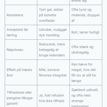
enkelt lag
Tykt gel, sidder
Ofte tynd og
Konsistens
på lodrette
rindende, drypper
overflader
af
Arbejdstid før
Udvidet, muliggør
Kort, tørrer hurtigt
tørring
dyb handling
Reduceret, mere
Ofte stærk og
Røgniveau
behagelig at
ubehagelig
bruge indendørs
Kan hæve for
Effekt på træets
Mild, bevarer
meget, hvis det
årer
fibrenes integritet
får lov at stå for
længe
Sjældent udbudt,
Tilfredshed eller
Ja, fuld refusion
og ofte med
pengene tilbage-
hvis ikke tilfreds
strenge
garanti
betingelser