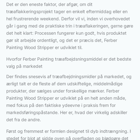
Det er den eneste faktor, der afgør, om dit
træaflakkeringsprojekt tager en enkelt eftermiddag eller en
hel frustrerende weekend. Derfor vil vi, inden vi overhovedet
går i gang med de praktiske trin i træaflakeringen, gerne gøre
det helt klart: Processen fungerer kun godt, hvis produktet
gør sit arbejde ordentligt, og det er præcis det, Ferber
Painting Wood Stripper er udviklet til.
Hvorfor Ferber Painting træafbejdsningsmiddel er det bedste
valg på markedet
Der findes snesevis af træafbejdningsmidler på markedet, og
ærligt talt er de fleste af dem udskiftelige, middelmådige
produkter, der sælges under forskellige mærker. Ferber
Painting Wood Stripper er udviklet på en helt anden måde,
med fokus på den faktiske ydeevne i praksis frem for
markedsføringspåstande. Her er, hvad der virkelig adskiller
det fra de andre.
Først og fremmest er formlen designet til dyb indtrængning. I
stedet for blot at sidde oven på overfladen og blødgøre det