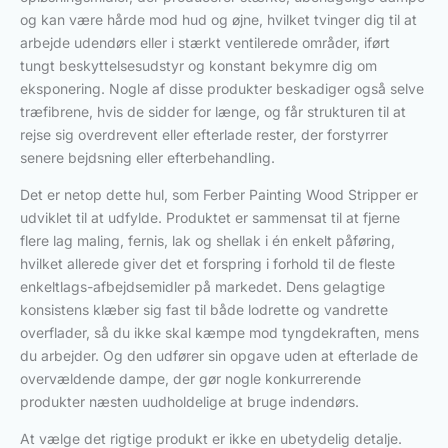
og kan være hårde mod hud og øjne, hvilket tvinger dig til at
arbejde udendørs eller i stærkt ventilerede områder, iført
tungt beskyttelsesudstyr og konstant bekymre dig om
eksponering. Nogle af disse produkter beskadiger også selve
træfibrene, hvis de sidder for længe, og får strukturen til at
rejse sig overdrevent eller efterlade rester, der forstyrrer
senere bejdsning eller efterbehandling.
Det er netop dette hul, som Ferber Painting Wood Stripper er
udviklet til at udfylde. Produktet er sammensat til at fjerne
flere lag maling, fernis, lak og shellak i én enkelt påføring,
hvilket allerede giver det et forspring i forhold til de fleste
enkeltlags-afbejdsemidler på markedet. Dens gelagtige
konsistens klæber sig fast til både lodrette og vandrette
overflader, så du ikke skal kæmpe mod tyngdekraften, mens
du arbejder. Og den udfører sin opgave uden at efterlade de
overvældende dampe, der gør nogle konkurrerende
produkter næsten uudholdelige at bruge indendørs.
At vælge det rigtige produkt er ikke en ubetydelig detalje.