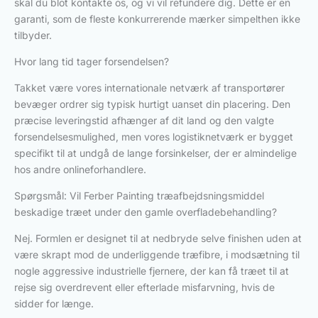
skal du blot kontakte os, og vi vil refundere dig. Dette er en
garanti, som de fleste konkurrerende mærker simpelthen ikke
tilbyder.
Hvor lang tid tager forsendelsen?
Takket være vores internationale netværk af transportører
bevæger ordrer sig typisk hurtigt uanset din placering. Den
præcise leveringstid afhænger af dit land og den valgte
forsendelsesmulighed, men vores logistiknetværk er bygget
specifikt til at undgå de lange forsinkelser, der er almindelige
hos andre onlineforhandlere.
Spørgsmål: Vil Ferber Painting træafbejdsningsmiddel
beskadige træet under den gamle overfladebehandling?
Nej. Formlen er designet til at nedbryde selve finishen uden at
være skrapt mod de underliggende træfibre, i modsætning til
nogle aggressive industrielle fjernere, der kan få træet til at
rejse sig overdrevent eller efterlade misfarvning, hvis de
sidder for længe.