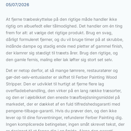
05/07/2026
At fjerne træbeskyttelse på den rigtige måde handler ikke
rigtig om albuefedt eller tålmodighed. Det handler om én ting
frem for alt: at vælge det rigtige produkt. Brug en svag,
dårligt formuleret fjerner, og du vil bruge timer på at skrubbe,
indånde dampe og stadig ende med pletter af gammel finish,
der klamrer sig stædigt til træets årer. Brug den rigtige, og
den gamle fernis, maling eller lak løfter sig stort set selv.
Det er netop derfor, at så mange tømrere, restauratører og
gør-det-selv-entusiaster er skiftet til Ferber Painting Wood
Stripper. Den er udviklet til hurtigt at fjerne flere lag
overfladebehandling, den virker på en lang række træsorter,
og den er i øjeblikket den eneste træafbejdsningsmiddel på
markedet, der er dækket af en fuld tilfredshedsgaranti med
pengene-tilbage-garanti. Hvis du prøver den, og den ikke
lever op til dine forventninger, refunderer Ferber Painting dig.
Ingen komplicerede betingelser, ingen småt skrevet tekst, der
er designet til at fange dig i en fælde. Alene den garanti