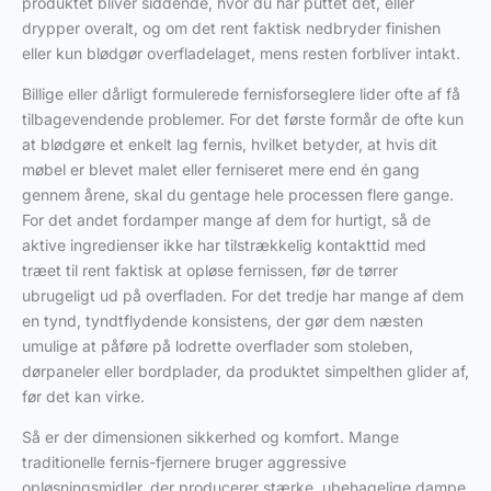
produktet bliver siddende, hvor du har puttet det, eller
drypper overalt, og om det rent faktisk nedbryder finishen
eller kun blødgør overfladelaget, mens resten forbliver intakt.
Billige eller dårligt formulerede fernisforseglere lider ofte af få
tilbagevendende problemer. For det første formår de ofte kun
at blødgøre et enkelt lag fernis, hvilket betyder, at hvis dit
møbel er blevet malet eller ferniseret mere end én gang
gennem årene, skal du gentage hele processen flere gange.
For det andet fordamper mange af dem for hurtigt, så de
aktive ingredienser ikke har tilstrækkelig kontakttid med
træet til rent faktisk at opløse fernissen, før de tørrer
ubrugeligt ud på overfladen. For det tredje har mange af dem
en tynd, tyndtflydende konsistens, der gør dem næsten
umulige at påføre på lodrette overflader som stoleben,
dørpaneler eller bordplader, da produktet simpelthen glider af,
før det kan virke.
Så er der dimensionen sikkerhed og komfort. Mange
traditionelle fernis-fjernere bruger aggressive
opløsningsmidler, der producerer stærke, ubehagelige dampe