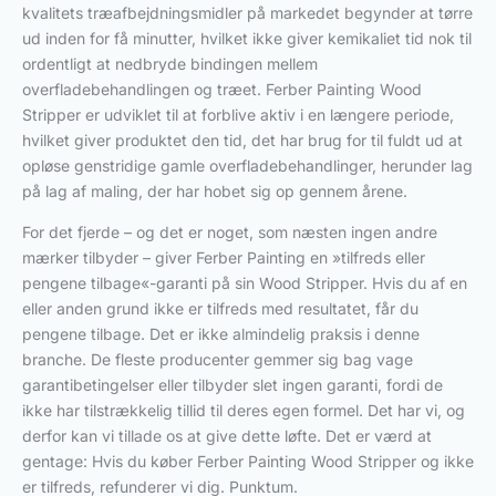
kvalitets træafbejdningsmidler på markedet begynder at tørre
ud inden for få minutter, hvilket ikke giver kemikaliet tid nok til
ordentligt at nedbryde bindingen mellem
overfladebehandlingen og træet. Ferber Painting Wood
Stripper er udviklet til at forblive aktiv i en længere periode,
hvilket giver produktet den tid, det har brug for til fuldt ud at
opløse genstridige gamle overfladebehandlinger, herunder lag
på lag af maling, der har hobet sig op gennem årene.
For det fjerde – og det er noget, som næsten ingen andre
mærker tilbyder – giver Ferber Painting en »tilfreds eller
pengene tilbage«-garanti på sin Wood Stripper. Hvis du af en
eller anden grund ikke er tilfreds med resultatet, får du
pengene tilbage. Det er ikke almindelig praksis i denne
branche. De fleste producenter gemmer sig bag vage
garantibetingelser eller tilbyder slet ingen garanti, fordi de
ikke har tilstrækkelig tillid til deres egen formel. Det har vi, og
derfor kan vi tillade os at give dette løfte. Det er værd at
gentage: Hvis du køber Ferber Painting Wood Stripper og ikke
er tilfreds, refunderer vi dig. Punktum.