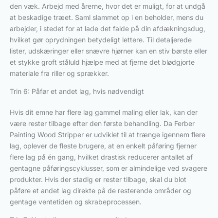
den væk. Arbejd med årerne, hvor det er muligt, for at undgå
at beskadige træet. Saml slammet op i en beholder, mens du
arbejder, i stedet for at lade det falde på din afdækningsdug,
hvilket gør oprydningen betydeligt lettere. Til detaljerede
lister, udskæringer eller snævre hjørner kan en stiv børste eller
et stykke groft ståluld hjælpe med at fjerne det blødgjorte
materiale fra riller og sprækker.
Trin 6: Påfør et andet lag, hvis nødvendigt
Hvis dit emne har flere lag gammel maling eller lak, kan der
være rester tilbage efter den første behandling. Da Ferber
Painting Wood Stripper er udviklet til at trænge igennem flere
lag, oplever de fleste brugere, at en enkelt påføring fjerner
flere lag på én gang, hvilket drastisk reducerer antallet af
gentagne påføringscyklusser, som er almindelige ved svagere
produkter. Hvis der stadig er rester tilbage, skal du blot
påføre et andet lag direkte på de resterende områder og
gentage ventetiden og skrabeprocessen.