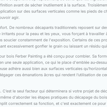
 finition avant de sécher inutilement à la surface. Troisiè
pplication sur des surfaces verticales comme les pieds de c
ouvoir agir.
onfort. De nombreux décapants traditionnels reposent sur de
rritants pour la peau et les yeux, vous forçant à travailler 
us soucier constamment de l'exposition. Certains de ces p
nt excessivement gonfler le grain ou laissant un résidu qui in
our bois Ferber Painting a été conçu pour combler. Sa form
en une seule application, ce qui le place d'emblée au-des
use adhère aussi bien aux surfaces verticales qu’horizontale
 dégager ces émanations âcres qui rendent l’utilisation de c
n. C’est le seul facteur qui déterminera si votre projet de 
même d'aborder les étapes pratiques du décapage du bois, no
mplit correctement sa fonction, et c'est exactement ce pour