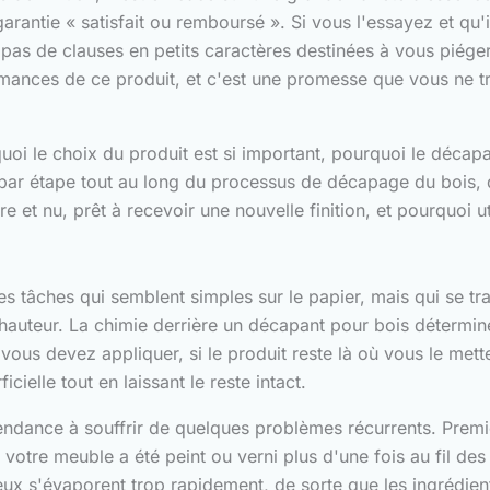
rantie « satisfait ou remboursé ». Si vous l'essayez et qu'i
s de clauses en petits caractères destinées à vous piéger.
ances de ce produit, et c'est une promesse que vous ne t
quoi le choix du produit est si important, pourquoi le déca
par étape tout au long du processus de décapage du bois, de
 nu, prêt à recevoir une nouvelle finition, et pourquoi util
 ces tâches qui semblent simples sur le papier, mais qui se 
la hauteur. La chimie derrière un décapant pour bois déterm
s devez appliquer, si le produit reste là où vous le mettez
icielle tout en laissant le reste intact.
dance à souffrir de quelques problèmes récurrents. Premiè
i votre meuble a été peint ou verni plus d'une fois au fil de
ux s'évaporent trop rapidement, de sorte que les ingrédien