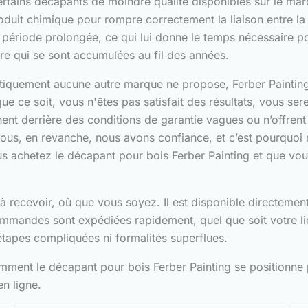
Certains décapants de moindre qualité disponibles sur le 
duit chimique pour rompre correctement la liaison entre la f
ne période prolongée, ce qui lui donne le temps nécessaire
ure qui se sont accumulées au fil des années.
tiquement aucune autre marque ne propose, Ferber Painting 
ue ce soit, vous n'êtes pas satisfait des résultats, vous s
ent derrière des conditions de garantie vagues ou n’offrent
ous, en revanche, nous avons confiance, et c’est pourquoi
ous achetez le décapant pour bois Ferber Painting et que vou
à recevoir, où que vous soyez. Il est disponible directement
commandes sont expédiées rapidement, quel que soit votre li
 étapes compliquées ni formalités superflues.
omment le décapant pour bois Ferber Painting se positionne
en ligne.