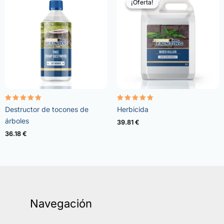
¡Oferta!
¡Oferta!
Valorado
Valorado
Destructor de tocones de
Herbicida
con
con
5.00
4.73
árboles
39.81
€
de 5
de 5
36.18
€
Navegación