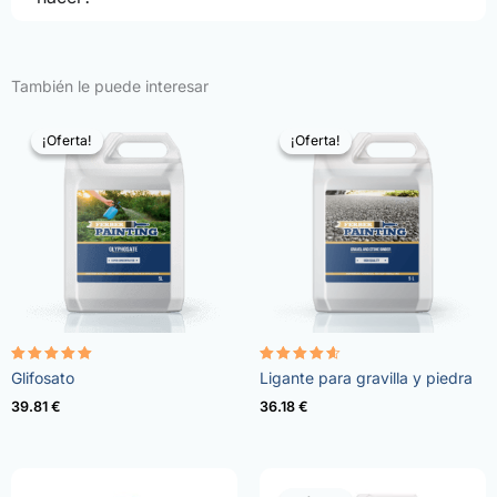
También le puede interesar
¡Oferta!
¡Oferta!
¡Oferta!
¡Oferta!
Valorado
Valorado
Glifosato
Ligante para gravilla y piedra
con
con
4.96
4.57
39.81
€
36.18
€
de 5
de 5