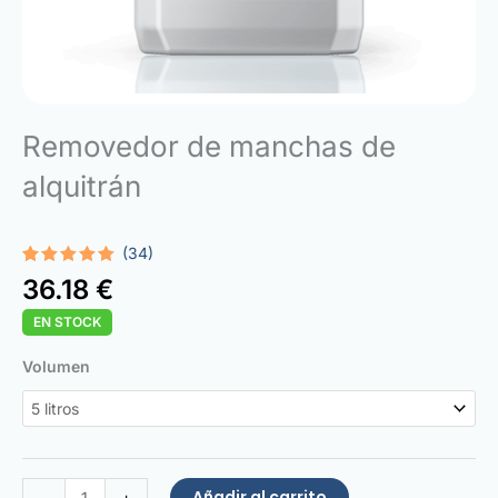
Removedor de manchas de
alquitrán
(34)
Valorado
34
36.18
€
con
4.94
de 5 en
EN STOCK
base a
valoraciones
de
Tar
Volumen
clientes
Stain
Remover
cantidad
Añadir al carrito
-
+