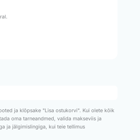
.
ral.
tooted ja klõpsake "Lisa ostukorvi". Kui olete kõik
stada oma tarneandmed, valida makseviis ja
 ja jälgimislingiga, kui teie tellimus