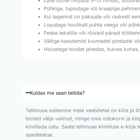
Lase tootel mõjuda 5–15 minutit, sõltuval
Pühkige, tupsutage või kraapige pehmene
Kui tegemist on paksude või raskesti ee
Loputage hoolikalt puhta veega või pühki
Peske tekstiile või rõivaid pärast töötlemi
Vältige kasutamist kuumadel pindadel või
Hoiustage toodet jahedas, kuivas kohas, 
Kuidas ma saan tellida?
Tellimuse esitamine meie veebilehel on kiire ja li
tooted välja valinud, minge oma ostukorvi ja kl
kinnitada ostu. Saate tellimuse kinnituse e-kirja 
saadetakse.