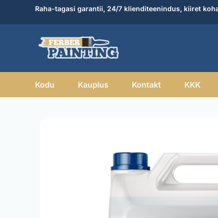
Skip
Raha-tagasi garantii, 24/7 klienditeenindus, kiiret koh
to
content
Kodu
Kauplus
Kontakt
KKK