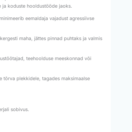
de ja koduste hooldustööde jaoks.
s minimeerib eemaldaja vajadust agressiivse
kergesti maha, jättes pinnad puhtaks ja valmis
tustöötajad, teehoolduse meeskonnad või
se tõrva plekkidele, tagades maksimaalse
rjali sobivus.