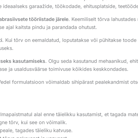
lle ideaalseks garaažide, töökodade, ehitusplatside, teetöö
rasiivsete tööriistade järele
. Keemiliselt tõrva lahustade
e ajal kaitsta pindu ja parandada ohutust.
i
. Kui tõrv on eemaldatud, loputatakse või pühitakse toode 
useks.
liseks kasutamiseks
. Olgu seda kasutanud mehaanikud, ehi
ase ja usaldusväärse toimivuse kõikides keskkondades.
Vedel formulatsioon võimaldab sihipärast pealekandmist ot
ilmapaistmatul alal enne täielikku kasutamist, et tagada mate
gne tõrv, kui see on võimalik.
eale, tagades täieliku katvuse.