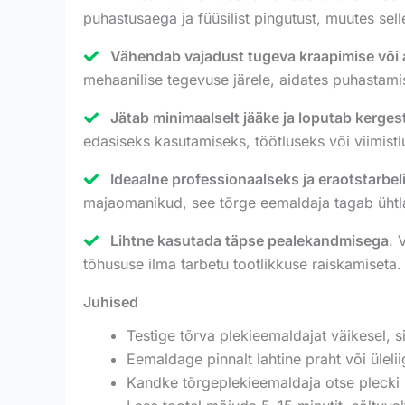
puhastusaega ja füüsilist pingutust, muutes se
Vähendab vajadust tugeva kraapimise või ab
mehaanilise tegevuse järele, aidates puhastamis
Jätab minimaalselt jääke ja loputab kergest
edasiseks kasutamiseks, töötluseks või viimistl
Ideaalne professionaalseks ja eraotstarbe
majaomanikud, see tõrge eemaldaja tagab ühtl
Lihtne kasutada täpse pealekandmisega
. 
tõhususe ilma tarbetu tootlikkuse raiskamiseta.
Juhised
Testige tõrva plekieemaldajat väikesel, s
Eemaldage pinnalt lahtine praht või ülelii
Kandke tõrgeplekieemaldaja otse plecki p