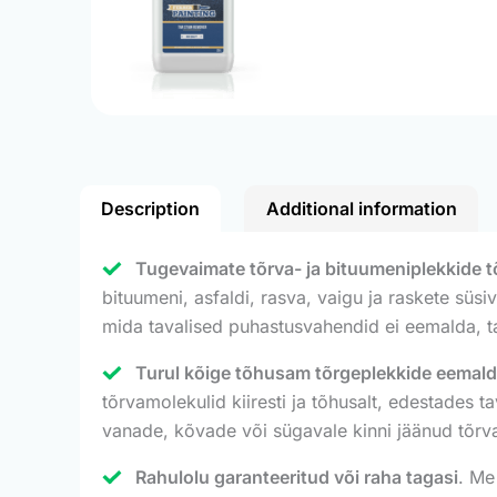
Description
Additional information
Tugevaimate tõrva- ja bituumeniplekkide
bituumeni, asfaldi, rasva, vaigu ja raskete süs
mida tavalised puhastusvahendid ei eemalda, ta
Turul kõige tõhusam tõrgeplekkide eemald
tõrvamolekulid kiiresti ja tõhusalt, edestades 
vanade, kõvade või sügavale kinni jäänud tõrv
Rahulolu garanteeritud või raha tagasi
. Me