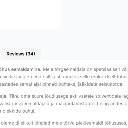
Reviews (34)
 tõhus eemaldamine
. Meie tõrgeemaldaja on spetsiaalselt väl
ivesinike jäägid nende allikast, muutes selle erakordselt tõ
astades samal ajal pinnad puhtaks, jääkideta seisukorda.
aja
. Tänu oma suure jõudlusega aktiivsetele solventidele 
tavalisi rasvaeemaldajaid ja majapidamistooteid ning andes 
a plekkide puhul.
 oleme täielikult kindlad meie tõrva plekieemaldi tõhususes,