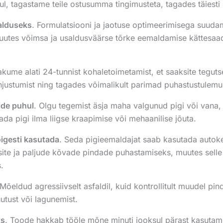
rahul, tagastame teile ostusumma tingimusteta, tagades täiesti
alduseks
. Formulatsiooni ja jaotuse optimeerimisega suuda
uutes võimsa ja usaldusväärse tõrke eemaldamise kättesaada
akume alati 24-tunnist kohaletoimetamist, et saaksite teguts
hjustumist ning tagades võimalikult parimad puhastustulemu
ide puhul
. Olgu tegemist äsja maha valgunud pigi või vana
a pigi ilma liigse kraapimise või mehaanilise jõuta.
 õigesti kasutada
. Seda pigieemaldajat saab kasutada autoke
, jalatsite ja paljude kõvade pindade puhastamiseks, muutes s
.
 Mõeldud agressiivselt asfaldil, kuid kontrollitult muudel pind
utust või lagunemist.
ks
. Toode hakkab tööle mõne minuti jooksul pärast kasutam