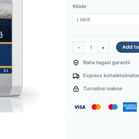
Stain
Köide
Remover
quantity
Add to
-
+
Raha tagasi garantii
Express kohaletoimeta
Turvaline makse