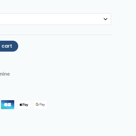
 cart
mine