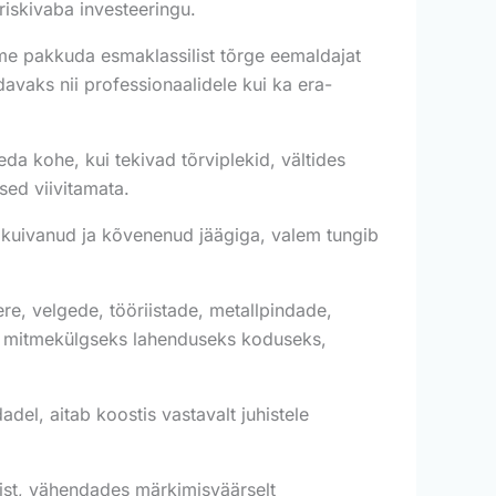
 riskivaba investeeringu.
me pakkuda esmaklassilist tõrge eemaldajat
vaks nii professionaalidele kui ka era-
eda kohe, kui tekivad tõrviplekid, vältides
sed viivitamata.
, kuivanud ja kõvenenud jäägiga, valem tungib
re, velgede, tööriistade, metallpindade,
elle mitmekülgseks lahenduseks koduseks,
adel, aitab koostis vastavalt juhistele
ist, vähendades märkimisväärselt