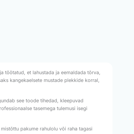
ja töötatud, et lahustada ja eemaldada tõrva,
husaks kangekaelsete mustade plekkide korral,
lagundab see toode tihedad, kleepuvad
professionaalse tasemega tulemusi isegi
 mistõttu pakume rahulolu või raha tagasi