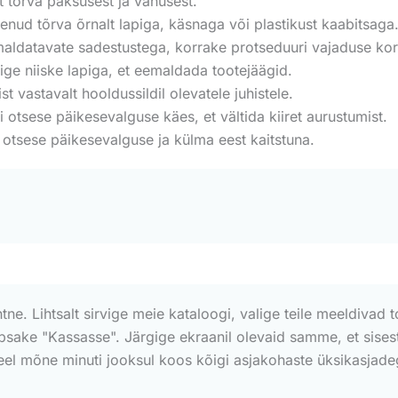
t tõrva paksusest ja vanusest.
nud tõrva õrnalt lapiga, käsnaga või plastikust kaabitsaga
maldatavate sadestustega, korrake protseduuri vajaduse kor
ge niiske lapiga, et eemaldada tootejäägid.
st vastavalt hooldussildil olevatele juhistele.
 otsese päikesevalguse käes, et vältida kiiret aurustumist.
otsese päikesevalguse ja külma eest kaitstuna.
htne. Lihtsalt sirvige meie kataloogi, valige teile meeldivad 
õpsake "Kassasse". Järgige ekraanil olevaid samme, et sise
teel mõne minuti jooksul koos kõigi asjakohaste üksikasjadega