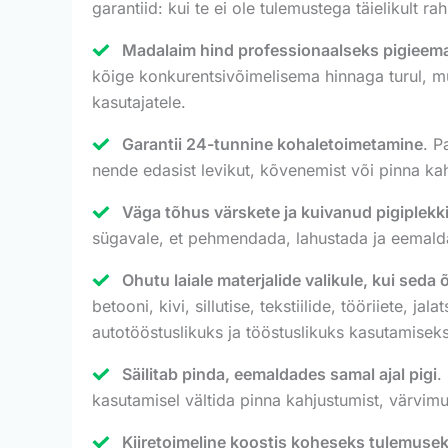
garantiid: kui te ei ole tulemustega täielikult 
Madalaim hind professionaalseks pigieem
kõige konkurentsivõimelisema hinnaga turul, m
kasutajatele.
Garantii 24-tunnine kohaletoimetamine
. P
nende edasist levikut, kõvenemist või pinna ka
Väga tõhus värskete ja kuivanud pigiplekk
sügavale, et pehmendada, lahustada ja eemaldad
Ohutu laiale materjalide valikule, kui seda
betooni, kivi, sillutise, tekstiilide, tööriiete
autotööstuslikuks ja tööstuslikuks kasutamiseks
Säilitab pinda, eemaldades samal ajal pigi
.
kasutamisel vältida pinna kahjustumist, värvimu
Kiiretoimeline koostis koheseks tulemuse