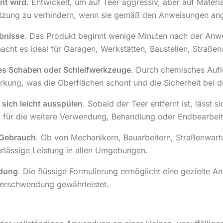
nt wird
. Entwickelt, um auf Teer aggressiv, aber auf Material
tzung zu verhindern, wenn sie gemäß den Anweisungen an
ebnisse
. Das Produkt beginnt wenige Minuten nach der Anwe
cht es ideal für Garagen, Werkstätten, Baustellen, Straßen
ves Schaben oder Schleifwerkzeuge
. Durch chemisches Aufl
kung, was die Oberflächen schont und die Sicherheit bei d
 sich leicht ausspülen
. Sobald der Teer entfernt ist, lässt 
 für die weitere Verwendung, Behandlung oder Endbearbeitu
n Gebrauch
. Ob von Mechanikern, Bauarbeitern, Straßenwar
erlässige Leistung in allen Umgebungen.
ndung
. Die flüssige Formulierung ermöglicht eine gezielte 
erschwendung gewährleistet.