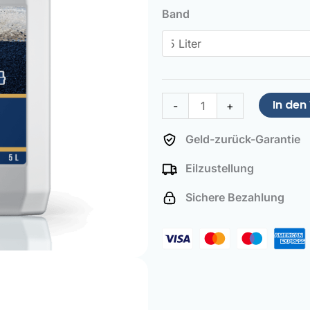
Stain
Band
Remover
Menge
In de
-
+
Geld-zurück-Garantie
Eilzustellung
Sichere Bezahlung