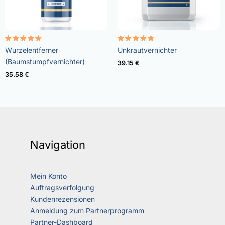
Bewertet
Bewertet
Wurzelentferner
Unkrautvernichter
mit
mit
5.00
4.73
(Baumstumpfvernichter)
39.15
€
von 5
von 5
35.58
€
Navigation
Mein Konto
Auftragsverfolgung
Kundenrezensionen
Anmeldung zum Partnerprogramm
Partner-Dashboard