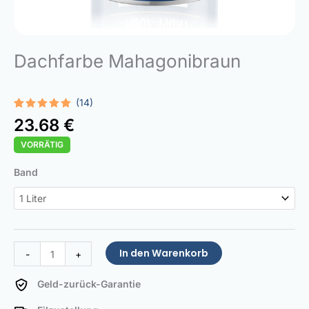
Dachfarbe Mahagonibraun
(14)
Bewertet
14
23.68
€
mit
5.00
von 5,
VORRÄTIG
basierend
auf
Kundenbewertungen
Roof
Band
Paint
Mahagony
brown
Menge
In den Warenkorb
-
+
Geld-zurück-Garantie