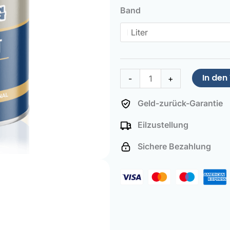
Paint
Band
Flint
grey
Menge
In de
-
+
Geld-zurück-Garantie
Eilzustellung
Sichere Bezahlung