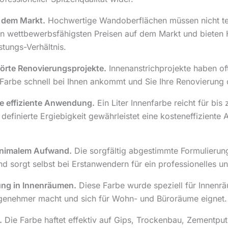
f dem Markt.
Hochwertige Wandoberflächen müssen nicht teu
den wettbewerbsfähigsten Preisen auf dem Markt und bieten
tungs-Verhältnis.
örte Renovierungsprojekte.
Innenanstrichprojekte haben oft
e Farbe schnell bei Ihnen ankommt und Sie Ihre Renovierun
ine effiziente Anwendung.
Ein Liter Innenfarbe reicht für bi
 definierte Ergiebigkeit gewährleistet eine kosteneffizien
minimalem Aufwand.
Die sorgfältig abgestimmte Formulierung s
d sorgt selbst bei Erstanwendern für ein professionelles und 
ng in Innenräumen.
Diese Farbe wurde speziell für Innenrä
ngenehmer macht und sich für Wohn- und Büroräume eignet.
.
Die Farbe haftet effektiv auf Gips, Trockenbau, Zementput