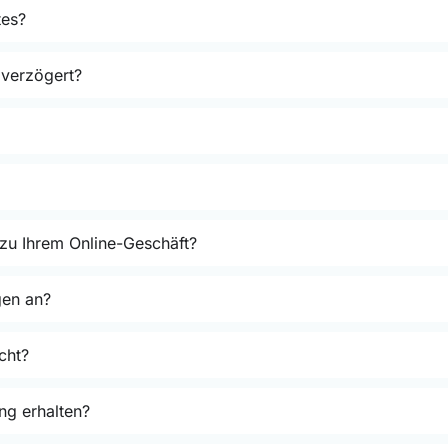
tes?
 verzögert?
 zu Ihrem Online-Geschäft?
gen an?
cht?
ng erhalten?