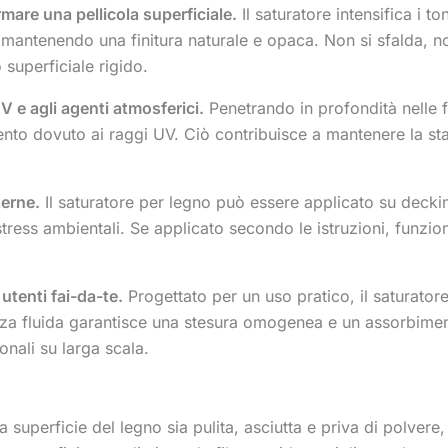
rmare una pellicola superficiale.
Il saturatore intensifica i to
 mantenendo una finitura naturale e opaca. Non si sfalda, n
 superficiale rigido.
UV e agli agenti atmosferici.
Penetrando in profondità nelle f
nto dovuto ai raggi UV. Ciò contribuisce a mantenere la stabi
terne.
Il saturatore per legno può essere applicato su decking
a stress ambientali. Se applicato secondo le istruzioni, funz
utenti fai-da-te.
Progettato per un uso pratico, il saturato
nza fluida garantisce una stesura omogenea e un assorbimen
onali su larga scala.
a superficie del legno sia pulita, asciutta e priva di polvere,