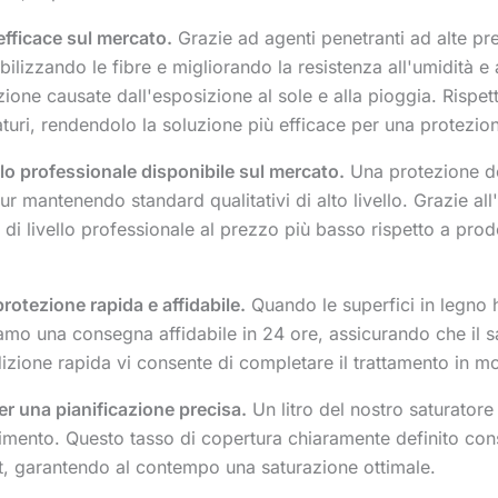
efficace sul mercato.
Grazie ad agenti penetranti ad alte pre
bilizzando le fibre e migliorando la resistenza all'umidità e
zione causate dall'esposizione al sole e alla pioggia. Rispetto
aturi, rendendolo la soluzione più efficace per una protezio
llo professionale disponibile sul mercato.
Una protezione del
pur mantenendo standard qualitativi di alto livello. Grazie a
di livello professionale al prezzo più basso rispetto a prodo
otezione rapida e affidabile.
Quando le superfici in legno
mo una consegna affidabile in 24 ore, assicurando che il sa
izione rapida vi consente di completare il trattamento in modo
per una pianificazione precisa.
Un litro del nostro saturatore 
bimento. Questo tasso di copertura chiaramente definito con
et, garantendo al contempo una saturazione ottimale.