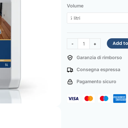
Saturator
Volume
quantity
Add to
-
+
Garanzia di rimborso
Consegna espressa
Pagamento sicuro