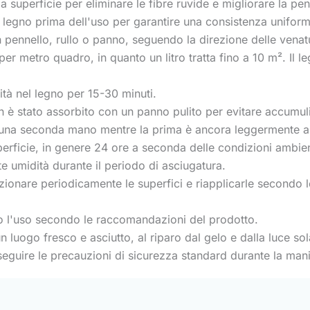
 superficie per eliminare le fibre ruvide e migliorare la pe
 legno prima dell'uso per garantire una consistenza uniform
pennello, rullo o panno, seguendo la direzione delle venat
 per metro quadro, in quanto un litro tratta fino a 10 m². I
ità nel legno per 15-30 minuti.
 è stato assorbito con un panno pulito per evitare accumuli 
 una seconda mano mentre la prima è ancora leggermente a
rficie, in genere 24 ore a seconda delle condizioni ambien
te umidità durante il periodo di asciugatura.
ionare periodicamente le superfici e riapplicarle secondo le
o l'uso secondo le raccomandazioni del prodotto.
 luogo fresco e asciutto, al riparo dal gelo e dalla luce sol
seguire le precauzioni di sicurezza standard durante la man