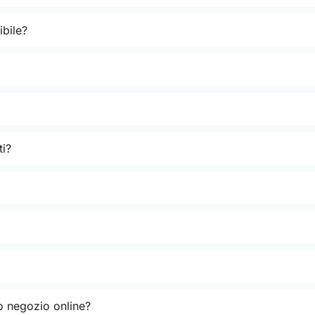
bile?
ti?
o negozio online?