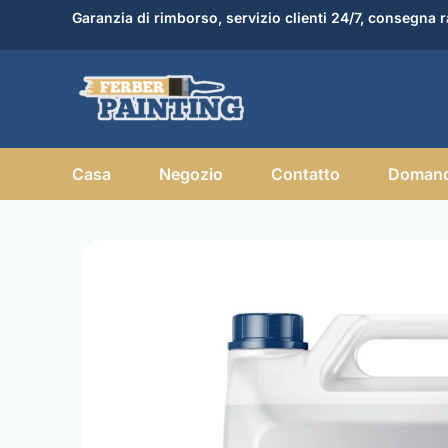
Skip
Garanzia di rimborso, servizio clienti 24/7, consegna r
to
content
Casa
Negozio
Contatto
Domand