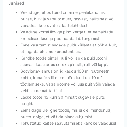
Juhised
Veenduge, et puitpind on enne pealekandmist
puhas, kuiv ja vaba tolmust, rasvast, hallitusest või
vanadest kooruvatest kattekihtidest.
Vajaduse korral lihvige pind kergelt, et eemaldada
krobelised kiud ja parandada läbitungimist.
Enne kasutamist segage puiduküllastajat põhjalikult,
et tagada ühtlane konsistentsus.
Kandke toode pintsli, rulli või lapiga puidutooni
suunas, kasutades selleks pintslit, rulli või lappi.
Soovitatav annus on ligikaudu 100 ml ruutmeetri
kohta, kuna üks liiter on mõeldud kuni 10 m²
töötlemiseks. Väga poorne või uus puit võib vajada
veidi suuremat tarbimist.
Laske tootel 15 kuni 30 minutit sügavale puitu
tungida.
Eemaldage üleliigne toode, mis ei ole imendunud,
puhta lapiga, et vältida pinnakuhjumist.
Tõhustatud kaitse saavutamiseks kandke vajadusel