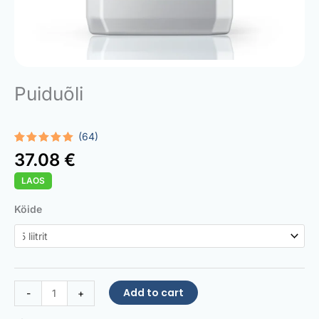
Puiduõli
(64)
Rated
64
4.97
37.08
€
out of 5
based on
LAOS
customer
ratings
Wood
Köide
Saturator
quantity
Add to cart
-
+