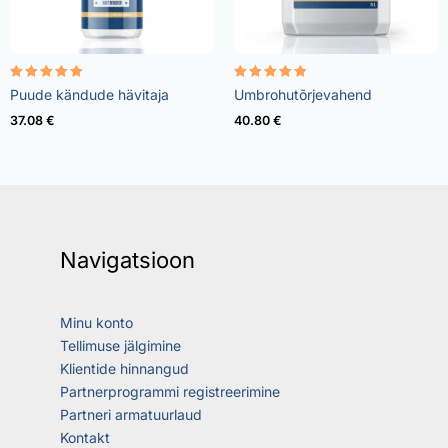
Rated
Rated
Puude kändude hävitaja
Umbrohutõrjevahend
5.00
4.73
out of 5
out of 5
37.08
€
40.80
€
Navigatsioon
Minu konto
Tellimuse jälgimine
Klientide hinnangud
Partnerprogrammi registreerimine
Partneri armatuurlaud
Kontakt