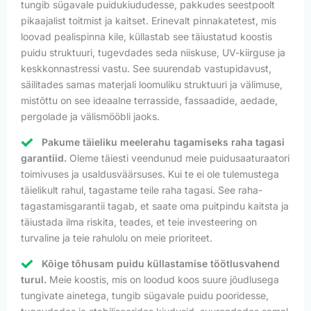
tungib sügavale puidukiududesse, pakkudes seestpoolt
pikaajalist toitmist ja kaitset. Erinevalt pinnakatetest, mis
loovad pealispinna kile, küllastab see täiustatud koostis
puidu struktuuri, tugevdades seda niiskuse, UV-kiirguse ja
keskkonnastressi vastu. See suurendab vastupidavust,
säilitades samas materjali loomuliku struktuuri ja välimuse,
mistõttu on see ideaalne terrasside, fassaadide, aedade,
pergolade ja välismööbli jaoks.
Pakume täieliku meelerahu tagamiseks raha tagasi
garantiid.
Oleme täiesti veendunud meie puidusaaturaatori
toimivuses ja usaldusväärsuses. Kui te ei ole tulemustega
täielikult rahul, tagastame teile raha tagasi. See raha-
tagastamisgarantii tagab, et saate oma puitpindu kaitsta ja
täiustada ilma riskita, teades, et teie investeering on
turvaline ja teie rahulolu on meie prioriteet.
Kõige tõhusam puidu küllastamise töötlusvahend
turul.
Meie koostis, mis on loodud koos suure jõudlusega
tungivate ainetega, tungib sügavale puidu pooridesse,