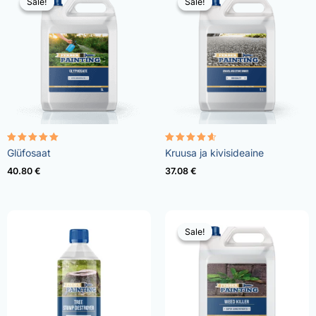
Sale!
Sale!
Sale!
Sale!
Rated
Rated
Glüfosaat
Kruusa ja kivisideaine
4.96
4.57
out of 5
out of 5
40.80
€
37.08
€
Sale!
Sale!