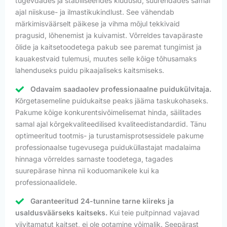
tugevdades ja stabiliseerides kiudusid, suurendades samal
ajal niiskuse- ja ilmastikukindlust. See vähendab
märkimisväärselt päikese ja vihma mõjul tekkivaid
pragusid, lõhenemist ja kuivamist. Võrreldes tavapäraste
õlide ja kaitsetoodetega pakub see paremat tungimist ja
kauakestvaid tulemusi, muutes selle kõige tõhusamaks
lahenduseks puidu pikaajaliseks kaitsmiseks.
Odavaim saadaolev professionaalne puidukülvitaja.
Kõrgetasemeline puidukaitse peaks jääma taskukohaseks.
Pakume kõige konkurentsivõimelisemat hinda, säilitades
samal ajal kõrgekvaliteedilised kvaliteedistandardid. Tänu
optimeeritud tootmis- ja turustamisprotsessidele pakume
professionaalse tugevusega puiduküllastajat madalaima
hinnaga võrreldes sarnaste toodetega, tagades
suurepärase hinna nii koduomanikele kui ka
professionaalidele.
Garanteeritud 24-tunnine tarne kiireks ja
usaldusväärseks kaitseks.
Kui teie puitpinnad vajavad
viivitamatut kaitset, ei ole ootamine võimalik. Seepärast