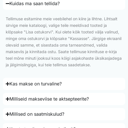
Kuidas ma saan tellida?
Tellimuse esitamine meie veebilehel on kiire ja lihtne. Lihtsalt
sirvige meie kataloogi, valige teile meeldivad tooted ja
klõpsake "Lisa ostukorvi". Kui olete kõik tooted välja valinud,
minge oma ostukorvi ja klõpsake "Kassasse". Järgige ekraanil
olevaid samme, et sisestada oma tarneandmed, valida
makseviis ja kinnitada ostu. Saate tellimuse kinnituse e-kirja
teel mõne minuti jooksul koos kõigi asjakohaste üksikasjadega
ja jälgimislingiga, kui teie tellimus saadetakse.
Kas makse on turvaline?
Milliseid makseviise te aktsepteerite?
Millised on saatmiskulud?