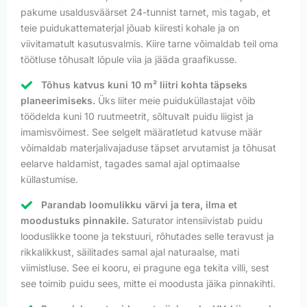
pakume usaldusväärset 24-tunnist tarnet, mis tagab, et
teie puidukattematerjal jõuab kiiresti kohale ja on
viivitamatult kasutusvalmis. Kiire tarne võimaldab teil oma
töötluse tõhusalt lõpule viia ja jääda graafikusse.
Tõhus katvus kuni 10 m² liitri kohta täpseks
planeerimiseks.
Üks liiter meie puiduküllastajat võib
töödelda kuni 10 ruutmeetrit, sõltuvalt puidu liigist ja
imamisvõimest. See selgelt määratletud katvuse määr
võimaldab materjalivajaduse täpset arvutamist ja tõhusat
eelarve haldamist, tagades samal ajal optimaalse
küllastumise.
Parandab loomulikku värvi ja tera, ilma et
moodustuks pinnakile.
Saturator intensiivistab puidu
looduslikke toone ja tekstuuri, rõhutades selle teravust ja
rikkalikkust, säilitades samal ajal naturaalse, mati
viimistluse. See ei kooru, ei pragune ega tekita villi, sest
see toimib puidu sees, mitte ei moodusta jäika pinnakihti.