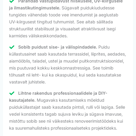
Parandab vastupidavust niiskusele, UV-kiirgusele
ja ilmastikutingimustele.
Sügavalt puidukiududesse
tungides vähendab toode vee imendumist ja aeglustab
UV-kiirgusest tingitud tuhmumist. See aitab säilitada
struktuurilist stabiilsust ja visuaalset atraktiivsust isegi
karmides väliskeskkondades.
Sobib puidust sise- ja välispindadele.
Puidu
küllastusainet saab kasutada terrassidel, liiprites, aedades,
aiamööblis, taladel, ustel ja muudel puitkonstruktsioonidel,
mis puutuvad kokku keskkonnastressiga. See toimib
tõhusalt nii leht- kui ka okaspuidul, kui seda kasutatakse
vastavalt juhistele.
Lihtne rakendus professionaalidele ja DIY-
kasutajatele.
Mugavaks kasutamiseks mõeldud
puiduküllastajat saab kasutada pintsli, rulli või lapiga. Selle
vedel konsistents tagab sujuva leviku ja sügava imavuse,
mistõttu sobib see nii väikesteks renoveerimistöödeks kui
ka suuremahulisteks professionaalseteks projektideks.