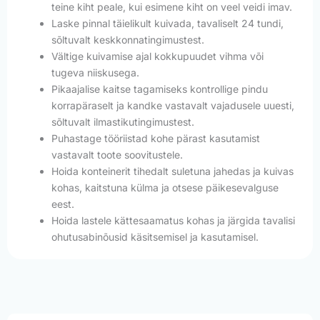
teine kiht peale, kui esimene kiht on veel veidi imav.
Laske pinnal täielikult kuivada, tavaliselt 24 tundi,
sõltuvalt keskkonnatingimustest.
Vältige kuivamise ajal kokkupuudet vihma või
tugeva niiskusega.
Pikaajalise kaitse tagamiseks kontrollige pindu
korrapäraselt ja kandke vastavalt vajadusele uuesti,
sõltuvalt ilmastikutingimustest.
Puhastage tööriistad kohe pärast kasutamist
vastavalt toote soovitustele.
Hoida konteinerit tihedalt suletuna jahedas ja kuivas
kohas, kaitstuna külma ja otsese päikesevalguse
eest.
Hoida lastele kättesaamatus kohas ja järgida tavalisi
ohutusabinõusid käsitsemisel ja kasutamisel.