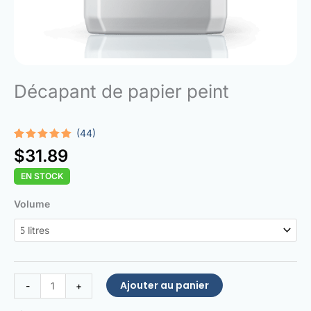
Décapant de papier peint
(44)
Noté
44
4.95
$
31.89
sur 5
basé sur
EN STOCK
notations
client
quantité
Volume
de
Wallpaper
Stripper
Ajouter au panier
-
+