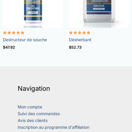
Note
Note
Destructeur de souche
Désherbant
5.00
4.73
sur 5
sur 5
$
47.92
$
52.73
Navigation
Mon compte
Suivi des commandes
Avis des clients
Inscription au programme d'affiliation