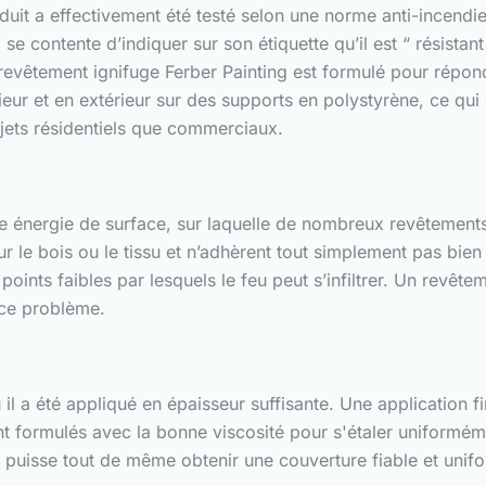
oduit a effectivement été testé selon une norme anti-incendie
se contente d’indiquer sur son étiquette qu’il est “ résistan
 revêtement ignifuge Ferber Painting est formulé pour répo
ieur et en extérieur sur des supports en polystyrène, ce qui
ojets résidentiels que commerciaux.
ble énergie de surface, sur laquelle de nombreux revêtement
 le bois ou le tissu et n’adhèrent tout simplement pas bien à
oints faibles par lesquels le feu peut s’infiltrer. Un revêt
 ce problème.
l a été appliqué en épaisseur suffisante. Une application fi
nt formulés avec la bonne viscosité pour s'étaler uniformém
e puisse tout de même obtenir une couverture fiable et unif