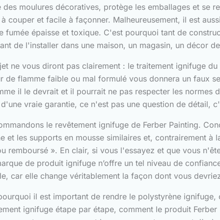
rme des moulures décoratives, protège les emballages et se 
le à couper et facile à façonner. Malheureusement, il est au
e fumée épaisse et toxique. C'est pourquoi tant de constru
ant de l'installer dans une maison, un magasin, un décor d
 sujet ne vous diront pas clairement : le traitement ignifuge
eur de flamme faible ou mal formulé vous donnera un faux sen
mme il le devrait et il pourrait ne pas respecter les normes 
 d'une vraie garantie, ce n'est pas une question de détail, c'
commandons le revêtement ignifuge de Ferber Painting. Co
ène et les supports en mousse similaires et, contrairement à 
 ou remboursé ». En clair, si vous l'essayez et que vous n'ête
rque de produit ignifuge n’offre un tel niveau de confianc
icle, car elle change véritablement la façon dont vous devrie
urquoi il est important de rendre le polystyrène ignifuge, 
ment ignifuge étape par étape, comment le produit Ferber P