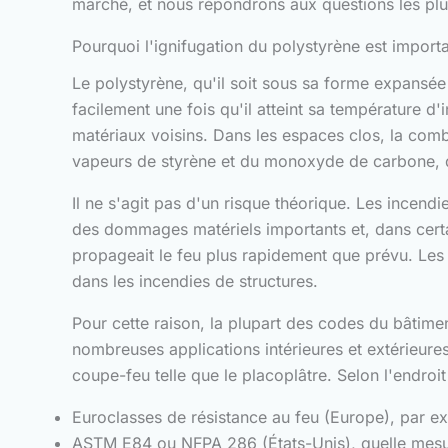
marché, et nous répondrons aux questions les pl
Pourquoi l'ignifugation du polystyrène est import
Le polystyrène, qu'il soit sous sa forme expansée
facilement une fois qu'il atteint sa température d
matériaux voisins. Dans les espaces clos, la co
vapeurs de styrène et du monoxyde de carbone, q
Il ne s'agit pas d'un risque théorique. Les incen
des dommages matériels importants et, dans certa
propageait le feu plus rapidement que prévu. Les
dans les incendies de structures.
Pour cette raison, la plupart des codes du bâtim
nombreuses applications intérieures et extérieures,
coupe-feu telle que le placoplâtre. Selon l'endroi
Euroclasses de résistance au feu (Europe), par ex
ASTM E84 ou NFPA 286 (États-Unis), quelle mesu