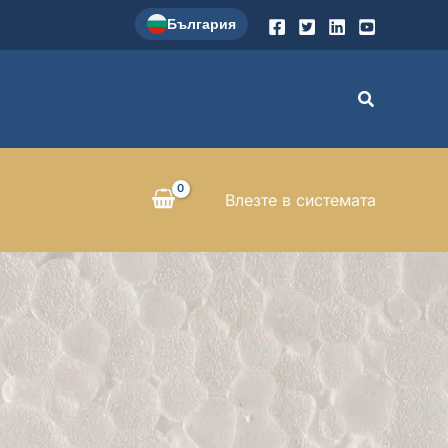
България
Search
Влезте в системата