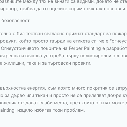
разликите между тях не винаги са видими, докато не ст
тиропор, трябва да го оцените спрямо няколко основни 
а безопасност
елно е бил тестван съгласно признат стандарт за пожар
одукт, който просто твърди на етикета си, че е “огнеус
Огнеустойчивото покритие на Ferber Painting е разработ
вътрешна и външна употреба върху полистиролни основи
а жилищни, така и за търговски проекти.
върхностна енергия, към която много покрития се затр
 за дърво или тъкан и просто не се прилепват добре к
явления създават слаби места, през които огънят може
ainting, изцяло избягва този проблем.