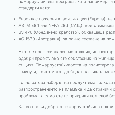
пожароустойчива преграда, като например гип
стандарти като:
Евроклас пожарни класификации (Европа), нап
ASTM E84 или NFPA 286 (САЩ), които измерват
BS 476 (Обединено кралство), обхващаща разп
АС 1530 (Австралия), за ранно тестване на по
Ако сте професионален монтажник, инспектор п
одобри проект. Ако сте собственик на жилище 
същият. Пожароустойчивостта на полистирола н
– минути, които могат да бъдат разликата меж
Точно затова изборът на продукт има толкова
разпространението на пламъка и да ограничи о
проблема, а само сте го прикрили под слой бо
Какво прави доброта пожароустойчиво покри