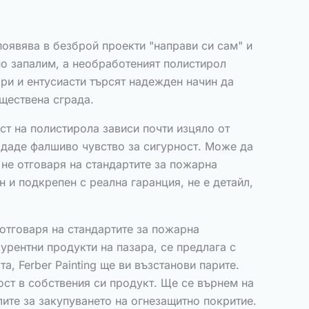
появява в безброй проекти "направи си сам" и
лно запалим, а необработеният полистирол
ори и ентусиасти търсят надежден начин да
бществена сграда.
ст на полистирола зависи почти изцяло от
 даде фалшиво чувство за сигурност. Може да
 не отговаря на стандартите за пожарна
 и подкрепен с реална гаранция, не е детайл,
 отговаря на стандартите за пожарна
урентни продукти на пазара, се предлага с
а, Ferber Painting ще ви възстанови парите.
ост в собствения си продукт. Ще се върнем на
лите за закупуването на огнезащитно покритие.