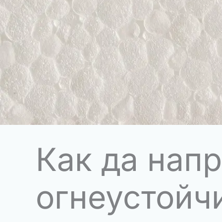
Как да нап
огнеустойч