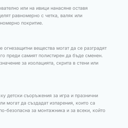
ователно или на ивици нанасяне оставя
делят равномерно с четка, валяк или
вномерно покритие.
е огнезащитни вещества могат да се разградят
ого преди самият полистирен да бъде сменен.
начение за изолацията, скрита в стени или
рху детски съоръжения за игра и празнични
ли могат да създадат изпарения, които са
по-безопасна за монтажника и за всеки, който