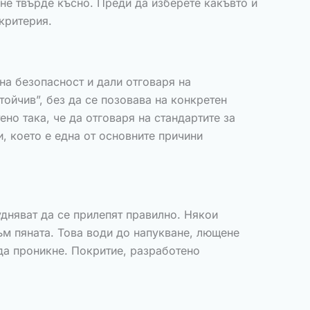
ане твърде късно. Преди да изберете какъвто и
критерия.
на безопасност и дали отговаря на
тойчив”, без да се позовава на конкретен
ено така, че да отговаря на стандартите за
, което е една от основните причини
удняват да се прилепят правилно. Някои
ъм пяната. Това води до напукване, лющене
 да проникне. Покритие, разработено