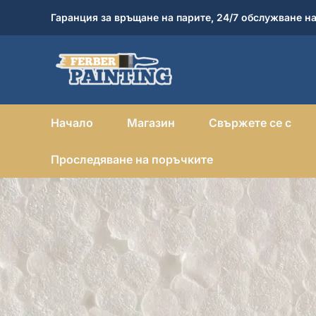
Skip
Гаранция за връщане на парите, 24/7 обслужване на
to
content
Начало
Магазин
Свържете се с
Проследяване на поръчките