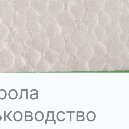
рола
ъководство