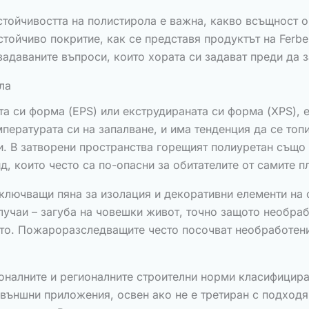
тойчивостта на полистирола е важна, какво всъщност о
стойчиво покритие, как се представя продуктът на Ferbe
задаваните въпроси, които хората си задават преди да 
ла
а си форма (EPS) или екструдираната си форма (XPS), е
мпературата си на запалване, и има тенденция да се топ
. В затворени пространства горещият полиуретан също о
д, които често са по-опасни за обитателите от самите п
включващи пяна за изолация и декоративни елементи на 
учаи – загуба на човешки живот, точно защото необраб
ото. Пожароразследващите често посочват необработен
ионалните и регионалните строителни норми класифицир
 външни приложения, освен ако не е третиран с подходя