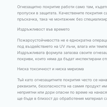
Огнезащитно покритие работи само там, където
пропуски в защитата. Качествените покрития с
пръскачка, така че монтажник без специализи
Издръжливост във времето
Пожароустойчивостта не е еднократна операция
под въздействието на UV лъчи, влага или темп
Издръжливата формула запазва своите огнезащи
покриви, които няма да бъдат инспектирани о
Ниска токсичност и ниска миризма
Тъй като огнезащитните покрития често се нан
реквизити, безопасността на самия продукт им
неприятни или дори опасни по време на нанася
ще бъде в близост до обработения материал с