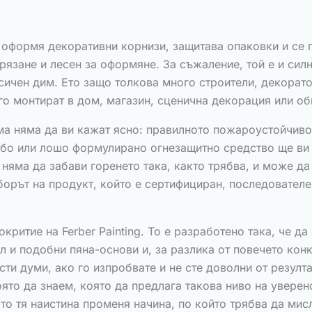
 оформя декоративни корнизи, защитава опаковки и се 
а рязане и лесен за оформяне. За съжаление, той е и си
ксичен дим. Ето защо толкова много строители, декорат
го монтират в дом, магазин, сценична декорация или о
тема няма да ви кажат ясно: правилното пожароустойчиво
лабо или лошо формулирано огнезащитно средство ще ви
няма да забави горенето така, както трябва, и може да
борът на продукт, който е сертифициран, последователен
ритие на Ferber Painting. То е разработено така, че да
л и подобни пяна-основи и, за разлика от повечето конк
ти думи, ако го изпробвате и не сте доволни от резултат
ято да знаем, която да предлага такова ниво на уверен
ото тя наистина променя начина, по който трябва да мис