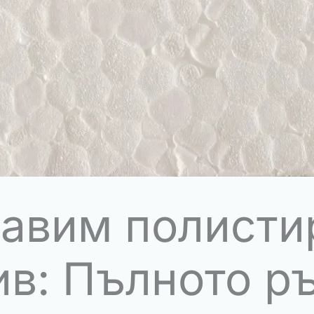
равим полисти
ив: Пълното р