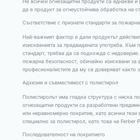
Не всички огнезащитни продукти са еднакви и 
да е продукт за огнеустойчива обработка на с
Съответствие с признати стандарти за пожарн
Най-важният фактор е дали продуктът действит
изискванията за предвидената употреба. Към пр
стандарт, трябва да се подхожда с недоверие. 
пожарна безопасност, обичайно изисквани за 
професионалистите да му се доверяват както з
Адхезия и съвместимост с полистирол
Полистиролът има гладка структура с ниска по
огнезащитни продукти са разработени предимно
или неравномерно покритие, като всички тези 
специално за полистирол, като това на Ferber P
Последователност на покритието