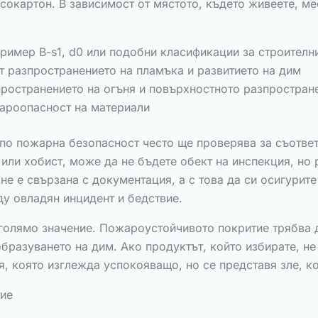
сокартон. В зависимост от мястото, където живеете, ме
ример B-s1, d0 или подобни класификации за строителн
 разпространението на пламъка и развитието на дим
ространението на огъня и повърхностното разпростран
жароопасност на материали
о пожарна безопасност често ще проверява за съответс
или хобист, може да не бъдете обект на инспекция, но 
е е свързана с документация, а с това да си осигурит
ду овладян инцидент и бедствие.
 голямо значение. Пожароустойчивото покритие трябва д
бразуването на дим. Ако продуктът, който избирате, не 
я, която изглежда успокояващо, но се представя зле, ко
тие