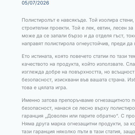
05/07/2026
Полистиролът е навсякъде. Той изолира стени,
строителни проекти. Той е лек, евтин, лесен з
може да се запали бързо и да отделя гъст, то
направят полистирола огнеустойчив, преди да 
Ето истината, която повечето статии по тази 
качеството на продукта, който използвате. С
изглежда добре на повърхността, но всъщност 
безопасност, изисквани във вашата страна. Из
това е цялата игра.
Именно затова препоръчваме огнезащитното пок
безопасност, нанася се лесно върху полистиро
гаранция „Доволен или парите обратно“. С прос
Няма друга марка огнезащитни продукти, за ко
тази гаранция няколко пъти в тази статия, защ