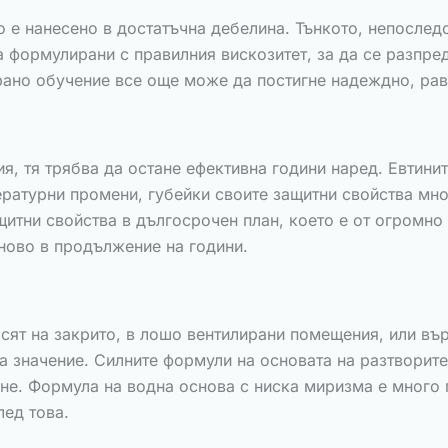
 е нанесено в достатъчна дебелина. Тънкото, непослед
а формулирани с правилния вискозитет, за да се разпре
рано обучение все още може да постигне надеждно, ра
, тя трябва да остане ефективна години наред. Евтинит
ературни промени, губейки своите защитни свойства мн
тни свойства в дългосрочен план, което е от огромно з
тново в продължение на години.
асят на закрито, в лошо вентилирани помещения, или въ
а значение. Силните формули на основата на разтворите
не. Формула на водна основа с ниска миризма е много 
лед това.