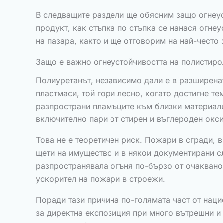
В следващите раздели ще обясним защо огнеус
продукт, как стъпка по стъпка се нанася огнеу
на пазара, както и ще отговорим на най-често 
Защо е важно огнеустойчивостта на полистиро
Полиуретанът, независимо дали е в разширенат
пластмаси, той гори лесно, когато достигне те
разпространи пламъците към близки материали
включително пари от стирен и въглероден окси
Това не е теоретичен риск. Пожари в сгради, 
щети на имущество и в някои документирани сл
разпространявала огъня по-бързо от очакван
ускорител на пожари в строежи.
Поради тази причина по-голямата част от нац
за директна експозиция при много вътрешни и