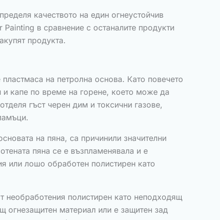
пределя качеството на един огнеустойчив
r Painting в сравнение с останалите продукти
закупят продукта.
 пластмаса на петролна основа. Като повечето
и и капе по време на горене, което може да
тделя гъст черен дим и токсични газове,
ламъци.
основата на пяна, са причинили значителни
отената пяна се е възпламенявала и е
ия или лошо обработен полистирен като
ат необработения полистирен като неподходящ
щ огнезащитен материал или е защитен зад