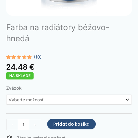
Farba na radiátory béžovo-
hnedá
(10)
Hodnotenie
10
24.48
€
5.00
z 5 na
základe
NA SKLADE
zákazníckych
recenzií
množstvo
Zväzok
Radiator
Paint
Beige
brown
Pridať do košíka
-
+
Záruka vrátenia peňazí