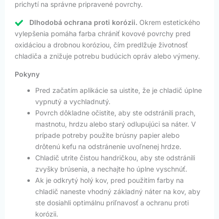
prichytí na správne pripravené povrchy.
Dlhodobá ochrana proti korózii.
Okrem estetického
vylepšenia pomáha farba chrániť kovové povrchy pred
oxidáciou a drobnou koróziou, čím predlžuje životnosť
chladiča a znižuje potrebu budúcich opráv alebo výmeny.
Pokyny
Pred začatím aplikácie sa uistite, že je chladič úplne
vypnutý a vychladnutý.
Povrch dôkladne očistite, aby ste odstránili prach,
mastnotu, hrdzu alebo starý odlupujúci sa náter. V
prípade potreby použite brúsny papier alebo
drôtenú kefu na odstránenie uvoľnenej hrdze.
Chladič utrite čistou handričkou, aby ste odstránili
zvyšky brúsenia, a nechajte ho úplne vyschnúť.
Ak je odkrytý holý kov, pred použitím farby na
chladič naneste vhodný základný náter na kov, aby
ste dosiahli optimálnu priľnavosť a ochranu proti
korózii.