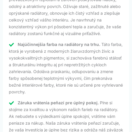
odolný a atraktívny povrch. Oživuje staré, zažltnuté alebo
oprýskané radiátory, obnovuje ich čistý vzhľad a zlepšuje
celkový vzhľad vášho interiéru. Je navrhnutý na
konzistentný výkon pri pôsobení tepla a zaručuje, že vaše
radiátory zostanú funkčné aj vizuálne príťažlivé.
Najúčinnejšia farba na radiátory na trhu.
Táto farba,
ktorá je vyrobená z moderných žiaruvzdorných živíc a
vysokokvalitných pigmentov, si zachováva farebnú stálosť
a štrukturálnu integritu aj pri nepretržitých cykloch
zahrievania. Odoláva praskaniu, odlupovaniu a zmene
farby spôsobenej teplotnými výkyvmi, čím prekonáva
bežné interiérové farby, ktoré nie sú určené pre vyhrievané
povrchy.
Záruka vrátenia peňazí pre úplný pokoj.
Plne si
stojíme za kvalitou a výkonom našich farieb na radiátory.
Ak nebudete s výsledkami úplne spokojní, vrátime vám
peniaze za nákup. Naša záruka vrátenia peňazí zaručuje,
že vaša investícia je úplne bez rizika a odráža náš záväzok