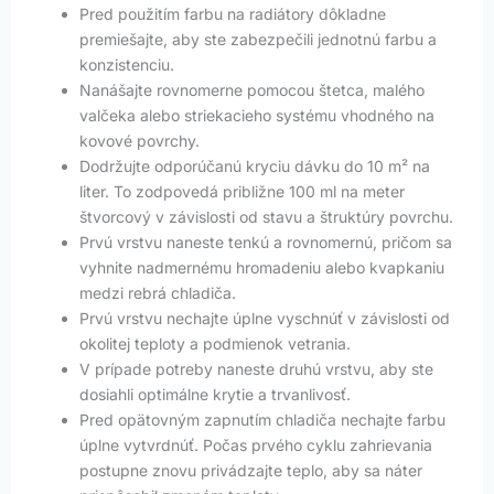
Pred použitím farbu na radiátory dôkladne
premiešajte, aby ste zabezpečili jednotnú farbu a
konzistenciu.
Nanášajte rovnomerne pomocou štetca, malého
valčeka alebo striekacieho systému vhodného na
kovové povrchy.
Dodržujte odporúčanú kryciu dávku do 10 m² na
liter. To zodpovedá približne 100 ml na meter
štvorcový v závislosti od stavu a štruktúry povrchu.
Prvú vrstvu naneste tenkú a rovnomernú, pričom sa
vyhnite nadmernému hromadeniu alebo kvapkaniu
medzi rebrá chladiča.
Prvú vrstvu nechajte úplne vyschnúť v závislosti od
okolitej teploty a podmienok vetrania.
V prípade potreby naneste druhú vrstvu, aby ste
dosiahli optimálne krytie a trvanlivosť.
Pred opätovným zapnutím chladiča nechajte farbu
úplne vytvrdnúť. Počas prvého cyklu zahrievania
postupne znovu privádzajte teplo, aby sa náter