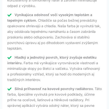
konzistentný a rovnomerný náter a zároveň minimalizuje
odpad z výrobku.
Vynikajúca odolnosť voči vysokým teplotám a
tepelným cyklom.
Chladiče sa počas bežnej prevádzky
opakovane ohrievajú a chladia. Naša farba je vyvinutá tak,
aby odolávala tepelnému namáhaniu a časom zabránila
praskaniu alebo odlupovaniu. Zachováva si stabilnú
povrchovú úpravu aj po dlhodobom vystavení zvýšeným
teplotám.
Hladký a jednotný povrch, ktorý zvyšuje estetiku
interiéru.
Farba má vynikajúce vyrovnávacie vlastnosti a
minimalizuje stopy po štetci a valčeku. Vytvára rafinovaný
a profesionálny vzhľad, ktorý sa hodí do moderných aj
tradičných interiérov.
Silná priľnavosť na kovové povrchy radiátorov.
Táto
farba, špeciálne vyvinutá pre kovové podklady, účinne
priľne na oceľové, liatinové a hliníkové radiátory. Pri
správnej aplikácii vytvára odolný náter, ktorý sa pevne