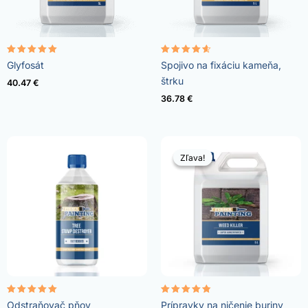
Hodnotenie
Hodnotenie
Glyfosát
Spojivo na fixáciu kameňa,
4.96
4.57
z 5
z 5
štrku
40.47
€
36.78
€
Zľava!
Zľava!
Hodnotenie
Hodnotenie
Odstraňovač pňov
Prípravky na ničenie buriny