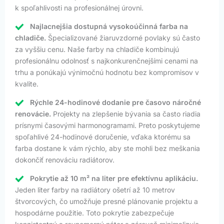
k spoľahlivosti na profesionálnej úrovni.
Najlacnejšia dostupná vysokoúčinná farba na
chladiče.
Špecializované žiaruvzdorné povlaky sú často
za vyššiu cenu. Naše farby na chladiče kombinujú
profesionálnu odolnosť s najkonkurenčnejšími cenami na
trhu a ponúkajú výnimočnú hodnotu bez kompromisov v
kvalite.
Rýchle 24-hodinové dodanie pre časovo náročné
renovácie.
Projekty na zlepšenie bývania sa často riadia
prísnymi časovými harmonogramami. Preto poskytujeme
spoľahlivé 24-hodinové doručenie, vďaka ktorému sa
farba dostane k vám rýchlo, aby ste mohli bez meškania
dokončiť renováciu radiátorov.
Pokrytie až 10 m² na liter pre efektívnu aplikáciu.
Jeden liter farby na radiátory ošetrí až 10 metrov
štvorcových, čo umožňuje presné plánovanie projektu a
hospodárne použitie. Toto pokrytie zabezpečuje