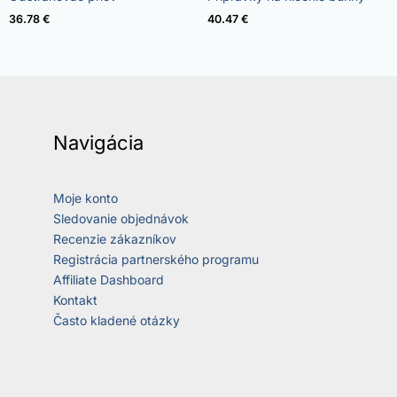
5.00
4.73
z 5
z 5
36.78
€
40.47
€
Navigácia
Moje konto
Sledovanie objednávok
Recenzie zákazníkov
Registrácia partnerského programu
Affiliate Dashboard
Kontakt
Často kladené otázky