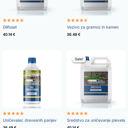
Ocenjeno
Ocenjeno
Glifosat
Vezivo za gramoz in kamen
4.96
4.57
od 5
od 5
40.14
€
36.48
€
Sale!
Sale!
Ocenjeno
Ocenjeno
Uničevalec drevesnih panjev
Sredstvo za uničevanje plevela
5.00
4.73
od 5
od 5
36.48
€
40.14
€