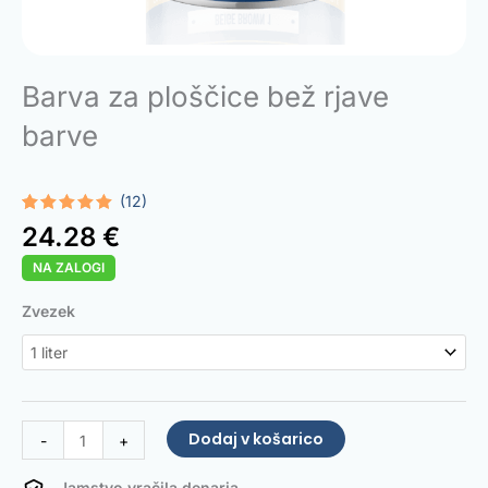
Barva za ploščice bež rjave
barve
(12)
Ocenjeno z
12
24.28
€
5.00
od 5
na podlagi
NA ZALOGI
ocene
strank
Tile
Zvezek
Paint
Beige
brown
količina
Dodaj v košarico
-
+
Jamstvo vračila denarja