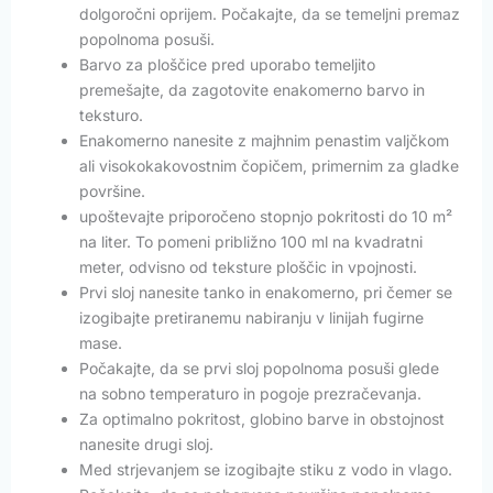
dolgoročni oprijem. Počakajte, da se temeljni premaz
popolnoma posuši.
Barvo za ploščice pred uporabo temeljito
premešajte, da zagotovite enakomerno barvo in
teksturo.
Enakomerno nanesite z majhnim penastim valjčkom
ali visokokakovostnim čopičem, primernim za gladke
površine.
upoštevajte priporočeno stopnjo pokritosti do 10 m²
na liter. To pomeni približno 100 ml na kvadratni
meter, odvisno od teksture ploščic in vpojnosti.
Prvi sloj nanesite tanko in enakomerno, pri čemer se
izogibajte pretiranemu nabiranju v linijah fugirne
mase.
Počakajte, da se prvi sloj popolnoma posuši glede
na sobno temperaturo in pogoje prezračevanja.
Za optimalno pokritost, globino barve in obstojnost
nanesite drugi sloj.
Med strjevanjem se izogibajte stiku z vodo in vlago.