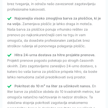
brez tveganja, in odraža našo zavezanost zagotavljanju
profesionalne kakovosti.
Najcenejša visoko zmogljiva barva za ploščice, ki je
na voljo.
Zamenjava ploščic je lahko draga in moteča.
Naša barva za ploščice ponuja vrhunsko rešitev za
prenovo po najkonkurenčnejši ceni na trgu in vam
omogoča, da dosežete profesionalen zaključek brez
stroškov rušenja ali ponovnega polaganja ploščic.
Hitra 24-urna dostava za hitre projekte prenove.
Projekti prenove pogosto potekajo po strogih časovnih
okvirih. Zato zagotavljamo zanesljivo 24-urno dostavo, s
katero bo vaša barva za ploščice prispela hitro, da boste
lahko nemudoma začeli preoblikovati svoj prostor.
Pokritost do 10 m² na liter za učinkovit nanos.
En
liter barve za ploščice obdela do 10 kvadratnih metrov, kar
omogoča natančno načrtovanje in nadzor stroškov. Ta
določena stopnja pokritosti zagotavlja enakomerno