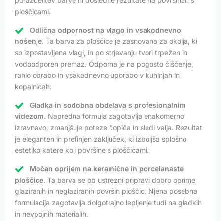
porazdelitev barve in dosledne rezultate na površinah s
ploščicami.
Odlična odpornost na vlago in vsakodnevno
nošenje.
Ta barva za ploščice je zasnovana za okolja, ki
so izpostavljena vlagi, in po strjevanju tvori trpežen in
vodoodporen premaz. Odporna je na pogosto čiščenje,
rahlo obrabo in vsakodnevno uporabo v kuhinjah in
kopalnicah.
Gladka in sodobna obdelava s profesionalnim
videzom.
Napredna formula zagotavlja enakomerno
izravnavo, zmanjšuje poteze čopiča in sledi valja. Rezultat
je eleganten in prefinjen zaključek, ki izboljša splošno
estetiko katere koli površine s ploščicami.
Močan oprijem na keramične in porcelanaste
ploščice.
Ta barva se ob ustrezni pripravi dobro oprime
glaziranih in neglaziranih površin ploščic. Njena posebna
formulacija zagotavlja dolgotrajno lepljenje tudi na gladkih
in nevpojnih materialih.