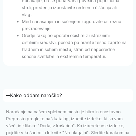
Počakajte, da se pobarvana površina popolnoma
strdi, preden jo izpostavite rednemu čiščenju ali
vlagi.
Med nanašanjem in sušenjem zagotovite ustrezno
prezračevanje.
Orodje takoj po uporabi očistite z ustreznimi
čistilnimi sredstvi, posodo pa hranite tesno zaprto na
hladnem in suhem mestu, stran od neposredne
sončne svetlobe in ekstremnih temperatur.
Kako oddam naročilo?
Naročanje na našem spletnem mestu je hitro in enostavno.
Preprosto preglejte naš katalog, izberite izdelke, ki so vam
všeč, in kliknite "Dodaj v košarico". Ko izberete vse izdelke,
pojdite v košarico in kliknite "Na blagajni". Sledite korakom na