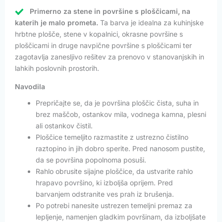
Primerno za stene in površine s ploščicami, na
katerih je malo prometa.
Ta barva je idealna za kuhinjske
hrbtne plošče, stene v kopalnici, okrasne površine s
ploščicami in druge navpične površine s ploščicami ter
zagotavlja zanesljivo rešitev za prenovo v stanovanjskih in
lahkih poslovnih prostorih.
Navodila
Prepričajte se, da je površina ploščic čista, suha in
brez maščob, ostankov mila, vodnega kamna, plesni
ali ostankov čistil.
Ploščice temeljito razmastite z ustrezno čistilno
raztopino in jih dobro sperite. Pred nanosom pustite,
da se površina popolnoma posuši.
Rahlo obrusite sijajne ploščice, da ustvarite rahlo
hrapavo površino, ki izboljša oprijem. Pred
barvanjem odstranite ves prah iz brušenja.
Po potrebi nanesite ustrezen temeljni premaz za
lepljenje, namenjen gladkim površinam, da izboljšate