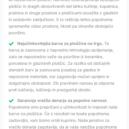
ploščic in dragih obnovitvenih del lahko kuhinje, kopalnice,
pralnice in druge prostore s ploščicami osvežite z gladkim
in sodobnim zaključkom. S to rešitvijo lahko popolnoma
spremenite videz prostora, hkrati pa ohranite obstoječo
površino.
Najučinkovitejša barva za ploščice na trgu.
Ta
barva je zasnovana z napredno tehnologijo oprijemanja,
zato se neposredno veže na površine iz keramike,
porcelana in glaziranih ploščic. Za razliko od običajnih
stenskih barv je zasnovana posebej za gladke in
neporozne materiale, kar zagotavlja močan oprijem in
dolgotrajno obstojnost. Ob pravilnem nanosu je odporna
proti luščenju, luščenju in prezgodnji obrabi.
Garancija vračila denarja za popolno varnost.
Popolnoma smo prepričani o učinkovitosti in trajnosti naše
barve za ploščice. Če z rezultati ne boste popolnoma
zadovoljni, vam bomo vrnili kupnino. Naše jamstvo za
vračilo denarja zagotavlja, da je vaša naložba popolnoma