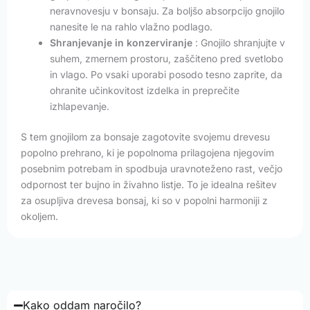
neravnovesju v bonsaju. Za boljšo absorpcijo gnojilo
nanesite le na rahlo vlažno podlago.
Shranjevanje in konzerviranje
: Gnojilo shranjujte v
suhem, zmernem prostoru, zaščiteno pred svetlobo
in vlago. Po vsaki uporabi posodo tesno zaprite, da
ohranite učinkovitost izdelka in preprečite
izhlapevanje.
S tem gnojilom za bonsaje zagotovite svojemu drevesu
popolno prehrano, ki je popolnoma prilagojena njegovim
posebnim potrebam in spodbuja uravnoteženo rast, večjo
odpornost ter bujno in živahno listje. To je idealna rešitev
za osupljiva drevesa bonsaj, ki so v popolni harmoniji z
okoljem.
Kako oddam naročilo?