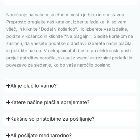
Naročanje na našem spletnem mestu je hitro in enostavno.
Preprosto preglejte naš katalog, izberite izdelke, ki so vam
všeč, in kliknite "Dodaj v košarico". Ko izberete vse izdelke,
pojdite v košarico in kliknite "Na blagajni". Sledite korakom na
zaslonu, da vnesete podatke o dostavi, izberete način plačila
in potrdite nakup. V nekaj minutah boste po elektronski pošti
prejeli potrditev naročila, skupaj z vsemi ustreznimi podatki in
povezavo za sledenje, ko bo vaše naročilo poslano.
Ali je plačilo varno?
Katere načine plačila sprejemate?
Kakšne so pristojbine za pošiljanje?
Ali pošiljate mednarodno?