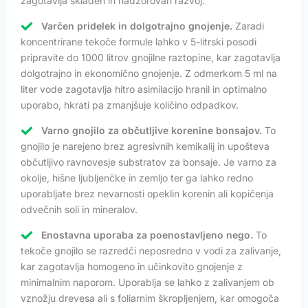
zagotavlja skladen in nadzorovan razvoj.
Varčen pridelek in dolgotrajno gnojenje.
Zaradi
koncentrirane tekoče formule lahko v 5-litrski posodi
pripravite do 1000 litrov gnojilne raztopine, kar zagotavlja
dolgotrajno in ekonomično gnojenje. Z odmerkom 5 ml na
liter vode zagotavlja hitro asimilacijo hranil in optimalno
uporabo, hkrati pa zmanjšuje količino odpadkov.
Varno gnojilo za občutljive korenine bonsajov.
To
gnojilo je narejeno brez agresivnih kemikalij in upošteva
občutljivo ravnovesje substratov za bonsaje. Je varno za
okolje, hišne ljubljenčke in zemljo ter ga lahko redno
uporabljate brez nevarnosti opeklin korenin ali kopičenja
odvečnih soli in mineralov.
Enostavna uporaba za poenostavljeno nego.
To
tekoče gnojilo se razredči neposredno v vodi za zalivanje,
kar zagotavlja homogeno in učinkovito gnojenje z
minimalnim naporom. Uporablja se lahko z zalivanjem ob
vznožju drevesa ali s foliarnim škropljenjem, kar omogoča