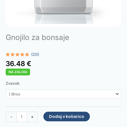
Gnojilo za bonsaje
(20)
Ocenjeno z
20
36.48
€
4.95
od 5
na podlagi
NA ZALOGI
ocene
strank
Bonsai
Zvezek
Fertilizer
količina
Dodaj v košarico
-
+