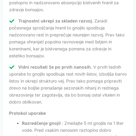
postopno in nadzorovano absorpcijo bistvenih hranil za
zdravje bonsajov.
Trajnostni ukrepi za skladen razvoj.
Zaradi
počasnega sproščanja hranil to gnojilo spodbuja
nadzorovano rast in preprečuje neurejen razvoj. Prav tako
pomaga ohranjati popolno ravnovesje med listjem in
koreninami, kar je bistvenega pomena za zdravje in
estetiko bonsajov.
Vidni rezultati že po prvih nanosih.
V prvih tednih
uporabe to gnojilo spodbuja rast novih listov, izboljša barvo
listov in okrepi strukturo vej. Prav tako pomaga pripraviti
drevo na boljše prenašanje sezonskih nihanj in rednega
obrezovanja ter zagotavlja, da bo bonsaj ostal vitalen in
dobro oblikovan.
Protokol uporabe
Razredčenje gnojil
: Zmešajte 5 ml gnojila na 1 liter
vode. Pred vsakim nanosom raztopino dobro