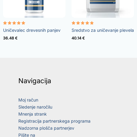
Ocenjeno
Ocenjeno
Uničevalec drevesnih panjev
Sredstvo za uničevanje plevela
5.00
4.73
od 5
od 5
36.48
€
40.14
€
Navigacija
Moj račun
Sledenje naročilu
Mnenja strank
Registracija partnerskega programa
Nadzorna plošča partnerjev
Pišite na