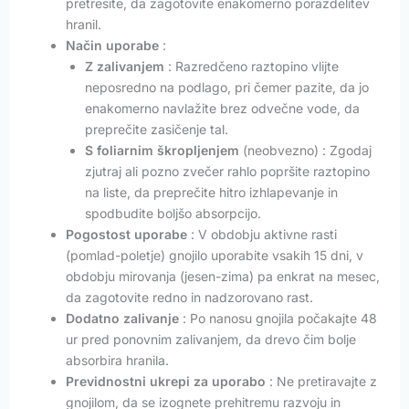
pretresite, da zagotovite enakomerno porazdelitev
hranil.
Način uporabe
:
Z zalivanjem
: Razredčeno raztopino vlijte
neposredno na podlago, pri čemer pazite, da jo
enakomerno navlažite brez odvečne vode, da
preprečite zasičenje tal.
S foliarnim škropljenjem
(neobvezno) : Zgodaj
zjutraj ali pozno zvečer rahlo popršite raztopino
na liste, da preprečite hitro izhlapevanje in
spodbudite boljšo absorpcijo.
Pogostost uporabe
: V obdobju aktivne rasti
(pomlad-poletje) gnojilo uporabite vsakih 15 dni, v
obdobju mirovanja (jesen-zima) pa enkrat na mesec,
da zagotovite redno in nadzorovano rast.
Dodatno zalivanje
: Po nanosu gnojila počakajte 48
ur pred ponovnim zalivanjem, da drevo čim bolje
absorbira hranila.
Previdnostni ukrepi za uporabo
: Ne pretiravajte z
gnojilom, da se izognete prehitremu razvoju in