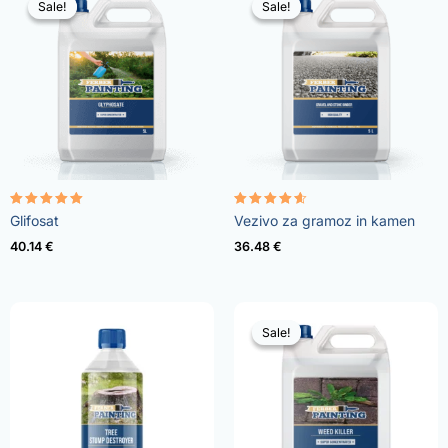
Sale!
Sale!
Sale!
Sale!
Ocenjeno
Ocenjeno
Glifosat
Vezivo za gramoz in kamen
4.96
4.57
od 5
od 5
40.14
€
36.48
€
Sale!
Sale!