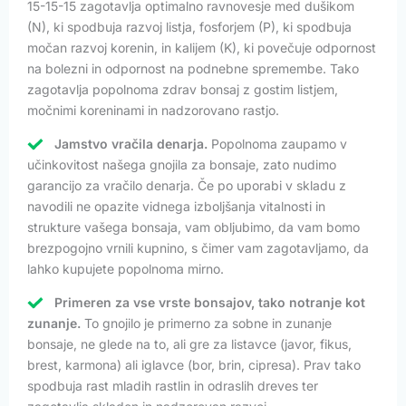
15-15-15 zagotavlja optimalno ravnovesje med dušikom
(N), ki spodbuja razvoj listja, fosforjem (P), ki spodbuja
močan razvoj korenin, in kalijem (K), ki povečuje odpornost
na bolezni in odpornost na podnebne spremembe. Tako
zagotavlja popolnoma zdrav bonsaj z gostim listjem,
močnimi koreninami in nadzorovano rastjo.
Jamstvo vračila denarja.
Popolnoma zaupamo v
učinkovitost našega gnojila za bonsaje, zato nudimo
garancijo za vračilo denarja. Če po uporabi v skladu z
navodili ne opazite vidnega izboljšanja vitalnosti in
strukture vašega bonsaja, vam obljubimo, da vam bomo
brezpogojno vrnili kupnino, s čimer vam zagotavljamo, da
lahko kupujete popolnoma mirno.
Primeren za vse vrste bonsajov, tako notranje kot
zunanje.
To gnojilo je primerno za sobne in zunanje
bonsaje, ne glede na to, ali gre za listavce (javor, fikus,
brest, karmona) ali iglavce (bor, brin, cipresa). Prav tako
spodbuja rast mladih rastlin in odraslih dreves ter