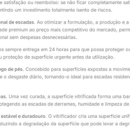
e satisfação ou reembolso: se não ficar completamente sat
indo um investimento totalmente isento de riscos.
onal de escadas
. Ao otimizar a formulação, a produção e a
dade premium ao preço mais competitivo do mercado, permit
onal sem despesas desnecessárias.
os sempre entrega em 24 horas para que possa proteger ou
 proteção de superfície urgente antes da utilização.
fego de pés
. Concebido para superfícies expostas a movimen
e o desgaste diário, tornando-o ideal para escadas residenci
oas
. Uma vez curada, a superfície vitrificada forma uma ba
rotegendo as escadas de derrames, humidade e limpeza de 
estável e duradouro
. O vitrificador cria uma superfície uni
eduzindo a degradação da superfície que pode levar a deg