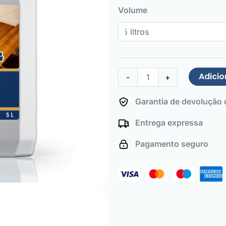
de
Volume
Wood
Stair
Vitrifier
Adicio
-
+
Garantia de devolução d
Entrega expressa
Pagamento seguro