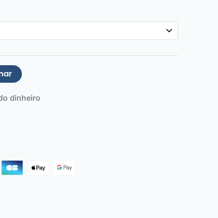
nar
o dinheiro