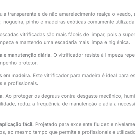
ula transparente e de não amarelecimento realça o veado, 
r, nogueira, pinho e madeiras exóticas comumente utilizad
 escadas vitrificadas são mais fáceis de limpar, pois a sup
mpeza e mantendo uma escadaria mais limpa e higiénica.
za e manutenção diária
. O vitrificador resiste à limpeza r
mpenho protetor.
es em madeira
. Este vitrificador para madeira é ideal para 
 e profissionais.
ra
. Ao proteger os degraus contra desgaste mecânico, humi
abilidade, reduz a frequência de manutenção e adia a nece
plicação fácil
. Projetado para excelente fluidez e nivelame
os, ao mesmo tempo que permite a profissionais e utilizad