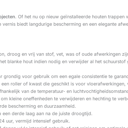
ojecten
. Of het nu op nieuw geïnstalleerde houten trappen
e vernis biedt langdurige bescherming en een elegante afwer
n, droog en vrij van stof, vet, was of oude afwerkingen zi
het blanke hout indien nodig en verwijder al het schuurstof
r grondig voor gebruik om een egale consistentie te garand
 een roller of kwast die geschikt is voor vloerafwerkingen,
 afhankelijk van de temperatuur- en luchtvochtigheidsomsta
g om kleine oneffenheden te verwijderen en hechting te verbe
erde bescherming en duurzaamheid.
 een derde laag aan na de juiste droogtijd.
4 uur, vermijd intensief gebruik.