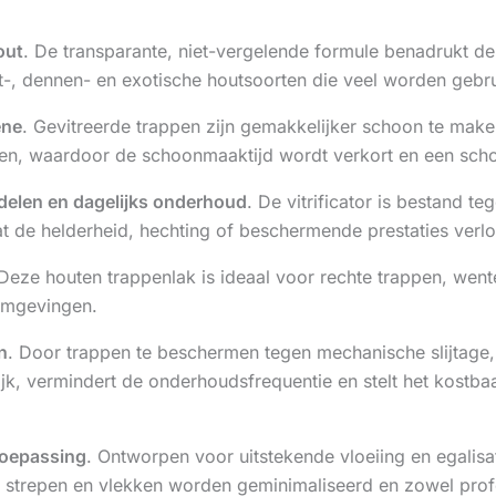
out
. De transparante, niet-vergelende formule benadrukt de 
ot-, dennen- en exotische houtsoorten die veel worden gebrui
ëne
. Gevitreerde trappen zijn gemakkelijker schoon te mak
gen, waardoor de schoonmaaktijd wordt verkort en een schon
elen en dagelijks onderhoud
. De vitrificator is bestand t
 de helderheid, hechting of beschermende prestaties verlo
 Deze houten trappenlak is ideaal voor rechte trappen, went
 omgevingen.
n
. Door trappen te beschermen tegen mechanische slijtage,
ijk, vermindert de onderhoudsfrequentie en stelt het kostba
toepassing
. Ontworpen voor uitstekende vloeiing en egalisati
 strepen en vlekken worden geminimaliseerd en zowel profe