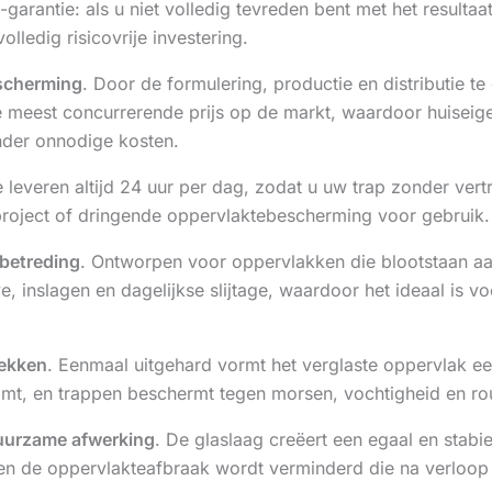
garantie: als u niet volledig tevreden bent met het resulta
lledig risicovrije investering.
escherming
. Door de formulering, productie en distributie 
e meest concurrerende prijs op de markt, waardoor huiseig
nder onnodige kosten.
 leveren altijd 24 uur per dag, zodat u uw trap zonder ver
eproject of dringende oppervlaktebescherming voor gebruik.
 betreding
. Ontworpen voor oppervlakken die blootstaan aan
ve, inslagen en dagelijkse slijtage, waardoor het ideaal is v
lekken
. Eenmaal uitgehard vormt het verglaste oppervlak ee
komt, en trappen beschermt tegen morsen, vochtigheid en r
 duurzame afwerking
. De glaslaag creëert een egaal en stabie
 en de oppervlakteafbraak wordt verminderd die na verloop 