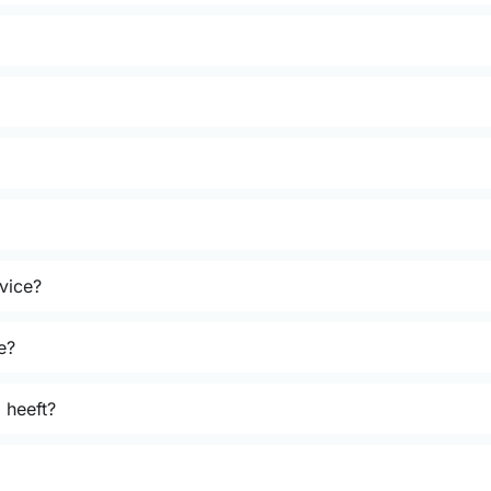
rvice?
e?
 heeft?