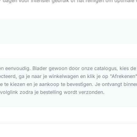
7 dagen vóór intensief gebruik of nat reinigen om optimale 
 en eenvoudig. Blader gewoon door onze catalogus, kies de p
lecteerd, ga je naar je winkelwagen en klik je op "Afrekene
e te kiezen en je aankoop te bevestigen. Je ontvangt binn
volglink zodra je bestelling wordt verzonden.