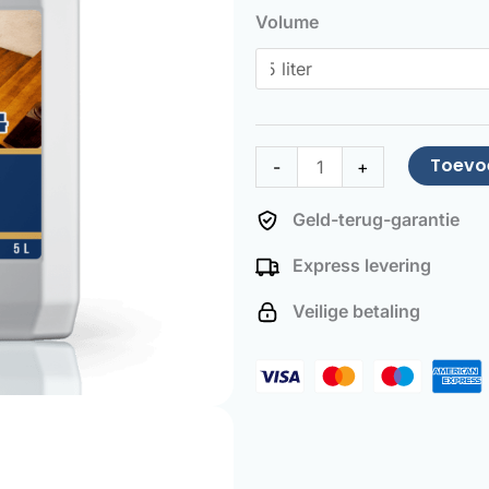
Stair
Volume
Vitrifier
aantal
Toevo
-
+
Geld-terug-garantie
Express levering
Veilige betaling