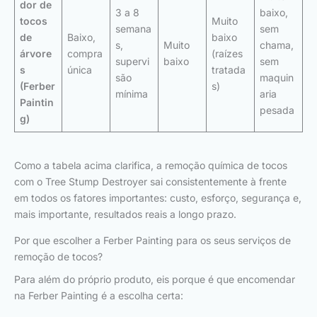
dor de
3 a 8
baixo,
tocos
Muito
semana
sem
de
Baixo,
baixo
s,
Muito
chama,
árvore
compra
(raízes
supervi
baixo
sem
s
única
tratada
são
maquin
(Ferber
s)
mínima
aria
Paintin
pesada
g)
Como a tabela acima clarifica, a remoção química de tocos
com o Tree Stump Destroyer sai consistentemente à frente
em todos os fatores importantes: custo, esforço, segurança e,
mais importante, resultados reais a longo prazo.
Por que escolher a Ferber Painting para os seus serviços de
remoção de tocos?
Para além do próprio produto, eis porque é que encomendar
na Ferber Painting é a escolha certa: