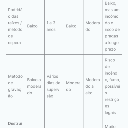
Baixo,
Podridã
mas um
o das
incómo
raízes /
1 a 3
Modera
do e
Baixo
Baixo
método
anos
do
risco de
de
pragas
espera
a longo
prazo
Risco
de
incêndi
Método
Vários
Baixo a
Modera
o, fumo,
de
dias de
Modera
modera
do a
possívei
gravaç
supervi
do
do
alto
s
ão
são
restriçõ
es
legais
Destrui
Muito