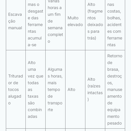
Várias
mas o
Alto
nas
horas a
desgast
(fragme
costas,
Escava
um fim
e das
Muito
ntos
bolhas,
ção
de
ferrame
elevado
deixado
acident
manual
semana
ntas
s para
es com
complet
acumul
trás)
ferrame
o
a-se
ntas
Retorno
Alto
de
uma
Alguma
brasa,
Triturad
vez que
s horas,
destroç
Alto
or de
todas
mais
os,
(raízes
tocos
as
tempo
Alto
manuse
intactas
alugad
taxas
de
amento
)
o
são
transpo
de
combin
rte
equipa
adas
mento
pesado