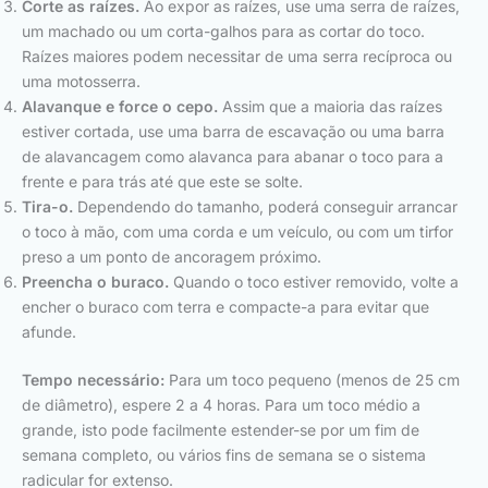
Corte as raízes.
Ao expor as raízes, use uma serra de raízes,
um machado ou um corta-galhos para as cortar do toco.
Raízes maiores podem necessitar de uma serra recíproca ou
uma motosserra.
Alavanque e force o cepo.
Assim que a maioria das raízes
estiver cortada, use uma barra de escavação ou uma barra
de alavancagem como alavanca para abanar o toco para a
frente e para trás até que este se solte.
Tira-o.
Dependendo do tamanho, poderá conseguir arrancar
o toco à mão, com uma corda e um veículo, ou com um tirfor
preso a um ponto de ancoragem próximo.
Preencha o buraco.
Quando o toco estiver removido, volte a
encher o buraco com terra e compacte-a para evitar que
afunde.
Tempo necessário:
Para um toco pequeno (menos de 25 cm
de diâmetro), espere 2 a 4 horas. Para um toco médio a
grande, isto pode facilmente estender-se por um fim de
semana completo, ou vários fins de semana se o sistema
radicular for extenso.