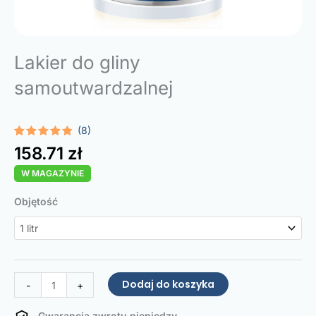
Lakier do gliny
samoutwardzalnej
(8)
Oceniony
8
158.71
zł
4.75
na 5
na
W MAGAZYNIE
podstawie
ocen
klientów
ilość
Objętość
Air-
Dry
Clay
Varnish
Dodaj do koszyka
-
+
Gwarancja zwrotu pieniędzy