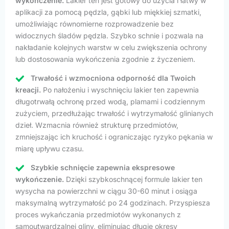
wykończenie.
Lakier ten jest gotowy do użycia i łatwy w
aplikacji za pomocą pędzla, gąbki lub miękkiej szmatki,
umożliwiając równomierne rozprowadzenie bez
widocznych śladów pędzla. Szybko schnie i pozwala na
nakładanie kolejnych warstw w celu zwiększenia ochrony
lub dostosowania wykończenia zgodnie z życzeniem.
Trwałość i wzmocniona odporność dla Twoich
kreacji.
Po nałożeniu i wyschnięciu lakier ten zapewnia
długotrwałą ochronę przed wodą, plamami i codziennym
zużyciem, przedłużając trwałość i wytrzymałość glinianych
dzieł. Wzmacnia również strukturę przedmiotów,
zmniejszając ich kruchość i ograniczając ryzyko pękania w
miarę upływu czasu.
Szybkie schnięcie zapewnia ekspresowe
wykończenie.
Dzięki szybkoschnącej formule lakier ten
wysycha na powierzchni w ciągu 30-60 minut i osiąga
maksymalną wytrzymałość po 24 godzinach. Przyspiesza
proces wykańczania przedmiotów wykonanych z
samoutwardzalnej gliny, eliminując długie okresy