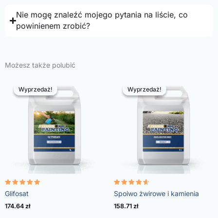
Nie mogę znaleźć mojego pytania na liście, co
powinienem zrobić?
Możesz także polubić
Wyprzedaż!
Wyprzedaż!
Wyprzedaż!
Wyprzedaż!
Oceniono
Oceniono
Glifosat
Spoiwo żwirowe i kamienia
4.96
4.57
na 5
na 5
174.64
zł
158.71
zł