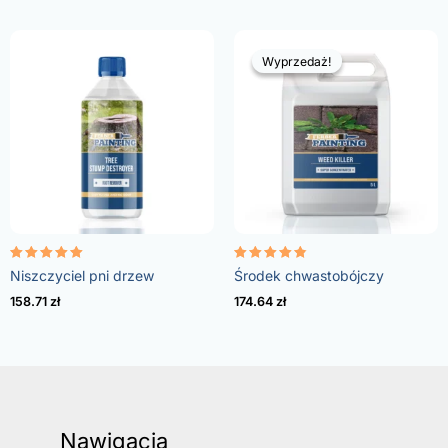
Wyprzedaż!
Wyprzedaż!
Oceniono
Oceniono
Niszczyciel pni drzew
Środek chwastobójczy
5.00
4.73
na 5
na 5
158.71
zł
174.64
zł
Nawigacja