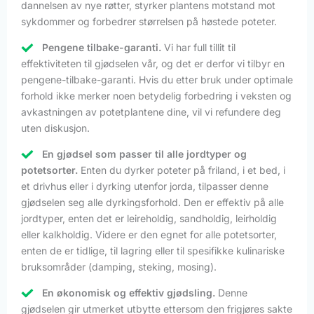
dannelsen av nye røtter, styrker plantens motstand mot
sykdommer og forbedrer størrelsen på høstede poteter.
Pengene tilbake-garanti.
Vi har full tillit til
effektiviteten til gjødselen vår, og det er derfor vi tilbyr en
pengene-tilbake-garanti. Hvis du etter bruk under optimale
forhold ikke merker noen betydelig forbedring i veksten og
avkastningen av potetplantene dine, vil vi refundere deg
uten diskusjon.
En gjødsel som passer til alle jordtyper og
potetsorter.
Enten du dyrker poteter på friland, i et bed, i
et drivhus eller i dyrking utenfor jorda, tilpasser denne
gjødselen seg alle dyrkingsforhold. Den er effektiv på alle
jordtyper, enten det er leireholdig, sandholdig, leirholdig
eller kalkholdig. Videre er den egnet for alle potetsorter,
enten de er tidlige, til lagring eller til spesifikke kulinariske
bruksområder (damping, steking, mosing).
En økonomisk og effektiv gjødsling.
Denne
gjødselen gir utmerket utbytte ettersom den frigjøres sakte