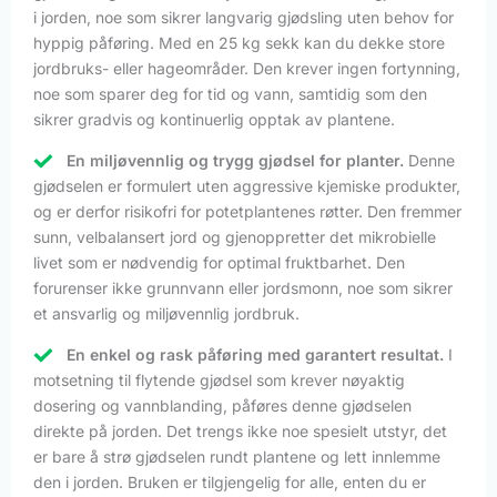
i jorden, noe som sikrer langvarig gjødsling uten behov for
hyppig påføring. Med en 25 kg sekk kan du dekke store
jordbruks- eller hageområder. Den krever ingen fortynning,
noe som sparer deg for tid og vann, samtidig som den
sikrer gradvis og kontinuerlig opptak av plantene.
En miljøvennlig og trygg gjødsel for planter.
Denne
gjødselen er formulert uten aggressive kjemiske produkter,
og er derfor risikofri for potetplantenes røtter. Den fremmer
sunn, velbalansert jord og gjenoppretter det mikrobielle
livet som er nødvendig for optimal fruktbarhet. Den
forurenser ikke grunnvann eller jordsmonn, noe som sikrer
et ansvarlig og miljøvennlig jordbruk.
En enkel og rask påføring med garantert resultat.
I
motsetning til flytende gjødsel som krever nøyaktig
dosering og vannblanding, påføres denne gjødselen
direkte på jorden. Det trengs ikke noe spesielt utstyr, det
er bare å strø gjødselen rundt plantene og lett innlemme
den i jorden. Bruken er tilgjengelig for alle, enten du er