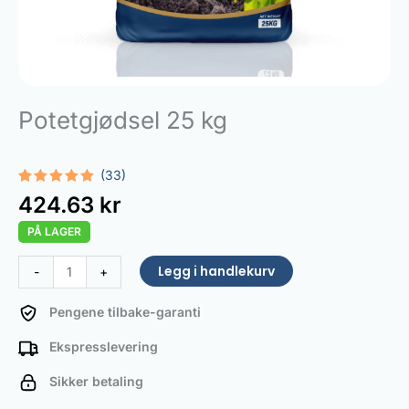
Potetgjødsel 25 kg
(33)
Vurdert
33
424.63
kr
5.00
av 5
basert på
PÅ LAGER
kundevurderinger
Potato
Legg i handlekurv
-
+
Fertilizer
25
Pengene tilbake-garanti
kg
Ekspresslevering
antall
Sikker betaling