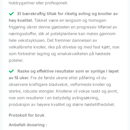
hobbygartner eller profesjonell.
Et bærekraftig tiltak for rikelig avling og knoller av
høy kvalitet.
Takket være en langsom og homogen
frigjøring sikrer denne gjødselen en progressiv tilførsel av
næringsstoffer, slik at potetplantene kan mates gjennom
hele vekstsyklusen. Det fremmer dannelsen av
velkalibrerte knoller, rike på stivelse og med fast kjøtt, noe
som forbedrer lagring og smakskvaliteten på høstede
poteter.
Raske og effektive resultater som er synlige i løpet
av få uker.
Fra de første ukene etter påføring vil du
observere kraftigere bladvekst, velformede knoller og
sterke, robuste stengler. Knollene vil vokse raskt og jevnt,
noe som resulterer i en betydelig avlingsøkning,
produksjon av høyere kvalitet og større høstetilfredshet.
Protokoll for bruk
Anbefalt dosering :