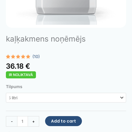
kaļķakmens noņēmējs
(10)
Rated
10
5.00
36.18
€
out of 5
based on
IR NOLIKTAVĀ
customer
ratings
Limescale
Tilpums
Remover
quantity
Add to cart
-
+