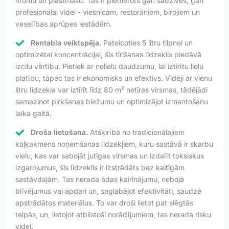
hromu un plastmasu. Tas ir piemērots gan sadzīves, gan
profesionālai videi - viesnīcām, restorāniem, birojiem un
veselības aprūpes iestādēm.
Rentabla veiktspēja.
Pateicoties 5 litru tilpnei un
optimizētai koncentrācijai, šis tīrīšanas līdzeklis piedāvā
izcilu vērtību. Pietiek ar nelielu daudzumu, lai iztīrītu lielu
platību, tāpēc tas ir ekonomisks un efektīvs. Vidēji ar vienu
litru līdzekļa var iztīrīt līdz 80 m² netīras virsmas, tādējādi
samazinot pirkšanas biežumu un optimizējot izmantošanu
laika gaitā.
Droša lietošana.
Atšķirībā no tradicionālajiem
kaļķakmens noņemšanas līdzekļiem, kuru sastāvā ir skarbu
vielu, kas var sabojāt jutīgas virsmas un izdalīt toksiskus
izgarojumus, šis līdzeklis ir izstrādāts bez kaitīgām
sastāvdaļām. Tas nerada ādas kairinājumu, nebojā
blīvējumus vai apdari un, saglabājot efektivitāti, saudzē
apstrādātos materiālus. To var droši lietot pat slēgtās
telpās, un, lietojot atbilstoši norādījumiem, tas nerada risku
videi.