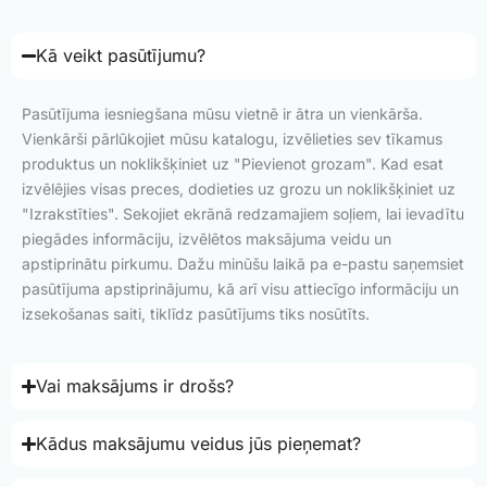
Kā veikt pasūtījumu?
Pasūtījuma iesniegšana mūsu vietnē ir ātra un vienkārša.
Vienkārši pārlūkojiet mūsu katalogu, izvēlieties sev tīkamus
produktus un noklikšķiniet uz "Pievienot grozam". Kad esat
izvēlējies visas preces, dodieties uz grozu un noklikšķiniet uz
"Izrakstīties". Sekojiet ekrānā redzamajiem soļiem, lai ievadītu
piegādes informāciju, izvēlētos maksājuma veidu un
apstiprinātu pirkumu. Dažu minūšu laikā pa e-pastu saņemsiet
pasūtījuma apstiprinājumu, kā arī visu attiecīgo informāciju un
izsekošanas saiti, tiklīdz pasūtījums tiks nosūtīts.
Vai maksājums ir drošs?
Kādus maksājumu veidus jūs pieņemat?