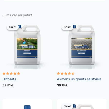
Jums var arī patikt
Sale!
Sale!
Sale!
Sale!
Rated
Rated
Glifosāts
Akmens un grants saistviela
4.96
4.57
out of 5
out of 5
39.81
€
36.18
€
Sale!
Sale!