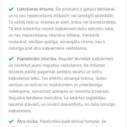
Lietošanas ērtums.
Šis produkts ir gatavs lietošanai,
un to nav nepieciešams atšķaidīt vai sarežģīti apstrādāt.
To uzklāj tieši uz virsmas ar sūkli, drānu vai izsmidzinātāju.
Tā ātrā iedarbība noņem kaļķakmeni dažu sekunžu laikā,
un nav nepieciešama intensīva tīrīšana. Vienkārši
noslaukot, atklājas spīdīga, aizsargāta virsma, kas ir
noturīga pret ātru kaļķakmens veidošanos.
Paplašināta izturība.
Regulāri likvidējot kaļķakmeni
un novēršot jaunu nogulšņu veidošanos, šis tīrīšanas
līdzeklis palīdz pagarināt sanitāro iekārtu un ierīču
kalpošanas laiku. Tas efektīvi aizsargā krānus, dušas
sieniņas un ierīces no nosēdumiem un priekšlaicīga
nolietojuma, samazinot apkopes un remonta izmaksas.
Regulāra lietošana nodrošina, ka iekārtas saglabājas
teicamā stāvoklī, un novērš diskomfortu, ko rada noturīgs
kaļķakmens.
Ātra rīcība.
Pateicoties īpaši aktīvai formulai, šis