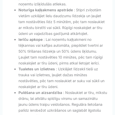
noņemtu izšķīdušās atliekas.
Noturīga kaļķakmens apstrāde
: Stipri zvīņotām
vietām uzklājiet lielu daudzumu līdzekļa un ļaujiet
tam nostāvēties līdz 5 minūtēm, pēc tam noslaukiet
ar mīkstu birstīti vai sūkli. Rūpīgi noskalojiet ar tīru
ūdeni un vajadzības gadījumā atkārtojiet.
Ierīču apkope
: Lai noņemtu kaļķakmeni no
tējkannas vai kafijas automāta, piepildiet tvertni ar
50% tīrīšanas līdzekļa un 50% ūdens šķīdumu.
Ļaujiet tam nostāvēties 10 minūtes, pēc tam rūpīgi
noskalojiet ar tīru ūdeni, pirms atkal lietojat ierīci.
Tualetes un izlietnes
: Uzklājiet līdzekli tieši uz
trauka vai izlietnes, ļaujiet dažas minūtes
nostāvēties, pēc tam noslaukiet ar suku vai sūkli un
noskalojiet ar tīru ūdeni.
Pulēšana un aizsardzība
: Noslaukiet ar tīru, mīkstu
drānu, lai atklātu spīdīgu virsmu un samazinātu
jaunu ūdens traipu veidošanos. Regulāra lietošana
palīdz ierobežot uzkrāšanos un saglabāt ilgstošu