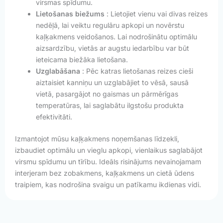
virsmas spīdumu.
Lietošanas biežums
: Lietojiet vienu vai divas reizes
nedēļā, lai veiktu regulāru apkopi un novērstu
kaļķakmens veidošanos. Lai nodrošinātu optimālu
aizsardzību, vietās ar augstu iedarbību var būt
ieteicama biežāka lietošana.
Uzglabāšana
: Pēc katras lietošanas reizes cieši
aiztaisiet kanniņu un uzglabājiet to vēsā, sausā
vietā, pasargājot no gaismas un pārmērīgas
temperatūras, lai saglabātu ilgstošu produkta
efektivitāti.
Izmantojot mūsu kaļķakmens noņemšanas līdzekli,
izbaudiet optimālu un vieglu apkopi, vienlaikus saglabājot
virsmu spīdumu un tīrību. Ideāls risinājums nevainojamam
interjeram bez zobakmens, kaļķakmens un cietā ūdens
traipiem, kas nodrošina svaigu un patīkamu ikdienas vidi.