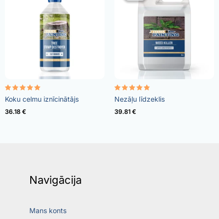
Rated
Rated
Koku celmu iznīcinātājs
Nezāļu līdzeklis
5.00
4.73
out of 5
out of 5
36.18
€
39.81
€
Navigācija
Mans konts