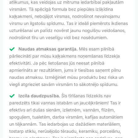
atlikumus, kas veidojas uz mitruma iedarbībai pakļautām
virsmām. Tā spēcīgā formula bez piepūles izšķīdina
kaļķakmeni, nebojājot virsmas, nodrošinot nevainojamu
virsmu un ilgstošu spīdumu. Tas ir ideāli piemērots ikdienas
uzturēšanai un palīdz novērst jaunu nogulšņu veidošanos,
nodrošinot tīru un veselīgu vidi bez nosēdumiem.
Naudas atmaksas garantija.
Mēs esam pilnībā
pārliecināti par mūsu kaļķakmens noņemšanas līdzekļa
efektivitāti. Ja pēc lietošanas jūs neesat pilnībā
apmierināts ar rezultātiem, jums ir tiesības saņemt pilnu
naudas atmaksu. Izmēģiniet mūsu produktu bez riska un
viegli atgrieziet savām virsmām to sākotnējo spīdumu.
Izcila daudzpusība.
Šis tīrīšanas līdzeklis nav
paredzēts tikai vannas istabām un jaucējkrāniem! Tas ir
efektīvs arī dušas sienām, izlietnēm, vannām, flīzēm,
spoguļiem, tualetēm, darba virsmām, kafijas automātiem
un tējkannām. Tas iedarbojas uz dažādiem materiāliem,
tostarp stiklu, nerūsējošo tēraudu, keramiku, porcelānu,