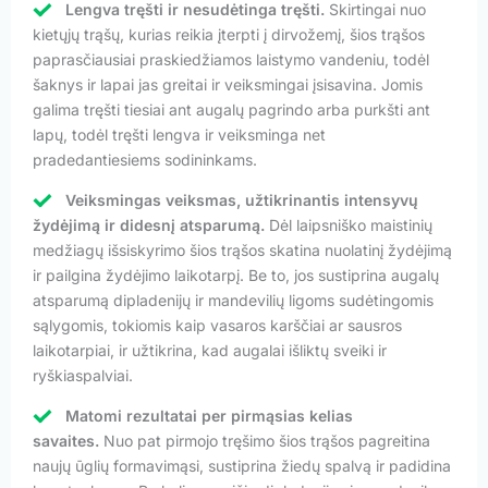
Lengva tręšti ir nesudėtinga tręšti.
Skirtingai nuo
kietųjų trąšų, kurias reikia įterpti į dirvožemį, šios trąšos
paprasčiausiai praskiedžiamos laistymo vandeniu, todėl
šaknys ir lapai jas greitai ir veiksmingai įsisavina. Jomis
galima tręšti tiesiai ant augalų pagrindo arba purkšti ant
lapų, todėl tręšti lengva ir veiksminga net
pradedantiesiems sodininkams.
Veiksmingas veiksmas, užtikrinantis intensyvų
žydėjimą ir didesnį atsparumą.
Dėl laipsniško maistinių
medžiagų išsiskyrimo šios trąšos skatina nuolatinį žydėjimą
ir pailgina žydėjimo laikotarpį. Be to, jos sustiprina augalų
atsparumą dipladenijų ir mandevilių ligoms sudėtingomis
sąlygomis, tokiomis kaip vasaros karščiai ar sausros
laikotarpiai, ir užtikrina, kad augalai išliktų sveiki ir
ryškiaspalviai.
Matomi rezultatai per pirmąsias kelias
savaites.
Nuo pat pirmojo tręšimo šios trąšos pagreitina
naujų ūglių formavimąsi, sustiprina žiedų spalvą ir padidina