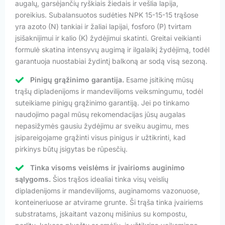
augalų, garsėjančių ryškiais žiedais ir vešlia lapija,
poreikius. Subalansuotos sudėties NPK 15-15-15 trąšose
yra azoto (N) tankiai ir žaliai lapijai, fosforo (P) tvirtam
įsišaknijimui ir kalio (K) žydėjimui skatinti. Greitai veikianti
formulė skatina intensyvų augimą ir ilgalaikį žydėjimą, todėl
garantuoja nuostabiai žydintį balkoną ar sodą visą sezoną.
Pinigų grąžinimo garantija.
Esame įsitikinę mūsų
trąšų dipladenijoms ir mandevilijoms veiksmingumu, todėl
suteikiame pinigų grąžinimo garantiją. Jei po tinkamo
naudojimo pagal mūsų rekomendacijas jūsų augalas
nepasižymės gausiu žydėjimu ar sveiku augimu, mes
įsipareigojame grąžinti visus pinigus ir užtikrinti, kad
pirkinys būtų įsigytas be rūpesčių.
Tinka visoms veislėms ir įvairioms auginimo
sąlygoms.
Šios trąšos idealiai tinka visų veislių
dipladenijoms ir mandevilijoms, auginamoms vazonuose,
konteineriuose ar atvirame grunte. Ši trąša tinka įvairiems
substratams, įskaitant vazonų mišinius su kompostu,