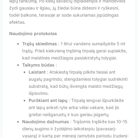
lapų tankumą. Po kelių savaičių dipladenijos ir mandevilos
žydi gausiau ir ilgiau, jų žiedai būna didesni ir ryškesni,
todėl balkone, terasoje ar sode sukuriamas įspūdingas
efektas.
Naudojimo protokolas
Trąšų skiedimas
: 1 litrui vandens sumaišykite 5 ml
trąšų. Prieš kiekvieną tręšimą tirpalą gerai suplakite,
kad maistinės medžiagos pasiskirstytų tolygiai.
Taikymo būdas
:
Laistant
: Atskiestą tirpalą pilkite tiesiai ant
augalų pagrindo, stengdamiesi tolygiai sudrėkinti
substratą, kad būtų išvengta maisto medžiagų
išplovimo.
Purškiant ant lapų
: Tirpalą lengvai išpurkškite
ant lapų anksti ryte arba vėlai vakare, kad jis
greitai neišgaruotų ir kuo geriau įsigertų.
Naudojimo dažnumas
: Trąšomis tręškite kas 10-15
dienų augimo ir žydėjimo laikotarpiu (pavasarį-
vasarą) ir kartą per mėnesį ramybės periodu (rudenį-