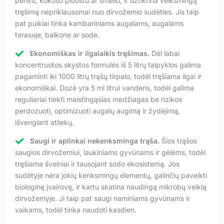
perlitu, kokoso pluoštu ar smėliu, ir užtikrina veiksmingą
tręšimą nepriklausomai nuo dirvožemio sudėties. Jis taip
pat puikiai tinka kambariniams augalams, augalams
terasoje, balkone ar sode.
Ekonomiškas ir ilgalaikis tręšimas.
Dėl labai
koncentruotos skystos formulės iš 5 litrų talpyklos galima
pagaminti iki 1000 litrų trąšų tirpalo, todėl tręšiama ilgai ir
ekonomiškai. Dozė yra 5 ml litrui vandens, todėl galima
reguliariai tiekti maistingąsias medžiagas be rizikos
perdozuoti, optimizuoti augalų augimą ir žydėjimą,
išvengiant atliekų.
Saugi ir aplinkai nekenksminga trąša.
Šios trąšos
saugios dirvožemiui, laukiniams gyvūnams ir gėlėms, todėl
tręšiama švelniai ir tausojant sodo ekosistemą. Jos
sudėtyje nėra jokių kenksmingų elementų, galinčių paveikti
biologinę įvairovę, ir kartu skatina naudingą mikrobų veiklą
dirvožemyje. Ji taip pat saugi naminiams gyvūnams ir
vaikams, todėl tinka naudoti kasdien.