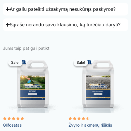
Ar galiu pateikti užsakymą nesukūręs paskyros?
Sąraše nerandu savo klausimo, ką turėčiau daryti?
Jums taip pat gali patikti
Sale!
Sale!
Sale!
Sale!
Įvertinimas:
Įvertinimas:
Glifosatas
Žvyro ir akmenų rišiklis
4.96
4.57
iš 5
iš 5