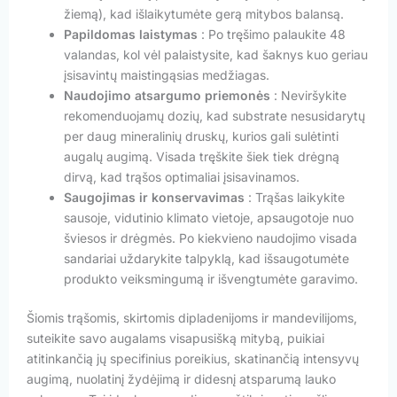
žiemą), kad išlaikytumėte gerą mitybos balansą.
Papildomas laistymas
: Po tręšimo palaukite 48
valandas, kol vėl palaistysite, kad šaknys kuo geriau
įsisavintų maistingąsias medžiagas.
Naudojimo atsargumo priemonės
: Neviršykite
rekomenduojamų dozių, kad substrate nesusidarytų
per daug mineralinių druskų, kurios gali sulėtinti
augalų augimą. Visada tręškite šiek tiek drėgną
dirvą, kad trąšos optimaliai įsisavinamos.
Saugojimas ir konservavimas
: Trąšas laikykite
sausoje, vidutinio klimato vietoje, apsaugotoje nuo
šviesos ir drėgmės. Po kiekvieno naudojimo visada
sandariai uždarykite talpyklą, kad išsaugotumėte
produkto veiksmingumą ir išvengtumėte garavimo.
Šiomis trąšomis, skirtomis dipladenijoms ir mandevilijoms,
suteikite savo augalams visapusišką mitybą, puikiai
atitinkančią jų specifinius poreikius, skatinančią intensyvų
augimą, nuolatinį žydėjimą ir didesnį atsparumą lauko