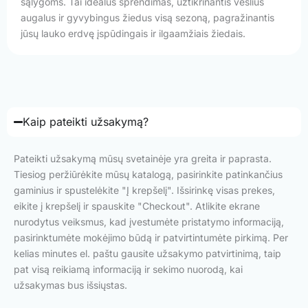
sąlygoms. Tai idealus sprendimas, užtikrinantis vešlius
augalus ir gyvybingus žiedus visą sezoną, pagražinantis
jūsų lauko erdvę įspūdingais ir ilgaamžiais žiedais.
Kaip pateikti užsakymą?
Pateikti užsakymą mūsų svetainėje yra greita ir paprasta.
Tiesiog peržiūrėkite mūsų katalogą, pasirinkite patinkančius
gaminius ir spustelėkite "Į krepšelį". Išsirinkę visas prekes,
eikite į krepšelį ir spauskite "Checkout". Atlikite ekrane
nurodytus veiksmus, kad įvestumėte pristatymo informaciją,
pasirinktumėte mokėjimo būdą ir patvirtintumėte pirkimą. Per
kelias minutes el. paštu gausite užsakymo patvirtinimą, taip
pat visą reikiamą informaciją ir sekimo nuorodą, kai
užsakymas bus išsiųstas.