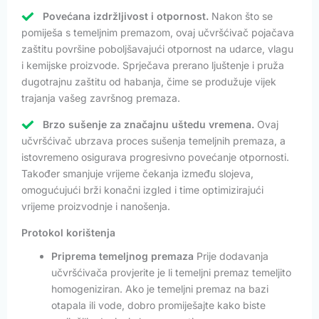
Povećana izdržljivost i otpornost.
Nakon što se
pomiješa s temeljnim premazom, ovaj učvršćivač pojačava
zaštitu površine poboljšavajući otpornost na udarce, vlagu
i kemijske proizvode. Sprječava prerano ljuštenje i pruža
dugotrajnu zaštitu od habanja, čime se produžuje vijek
trajanja vašeg završnog premaza.
Brzo sušenje za značajnu uštedu vremena.
Ovaj
učvršćivač ubrzava proces sušenja temeljnih premaza, a
istovremeno osigurava progresivno povećanje otpornosti.
Također smanjuje vrijeme čekanja između slojeva,
omogućujući brži konačni izgled i time optimizirajući
vrijeme proizvodnje i nanošenja.
Protokol korištenja
Priprema temeljnog premaza
Prije dodavanja
učvršćivača provjerite je li temeljni premaz temeljito
homogeniziran. Ako je temeljni premaz na bazi
otapala ili vode, dobro promiješajte kako biste