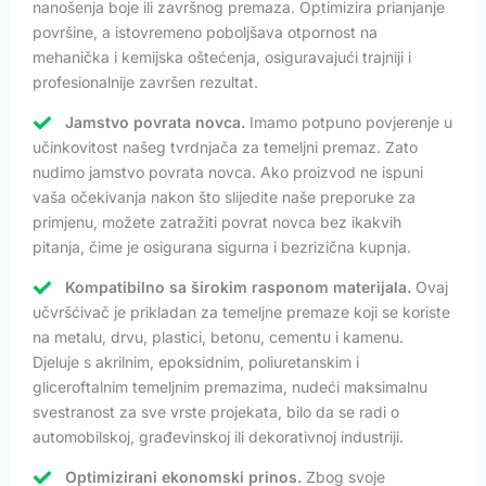
nanošenja boje ili završnog premaza. Optimizira prianjanje
površine, a istovremeno poboljšava otpornost na
mehanička i kemijska oštećenja, osiguravajući trajniji i
profesionalnije završen rezultat.
Jamstvo povrata novca.
Imamo potpuno povjerenje u
učinkovitost našeg tvrdnjača za temeljni premaz. Zato
nudimo jamstvo povrata novca. Ako proizvod ne ispuni
vaša očekivanja nakon što slijedite naše preporuke za
primjenu, možete zatražiti povrat novca bez ikakvih
pitanja, čime je osigurana sigurna i bezrizična kupnja.
Kompatibilno sa širokim rasponom materijala.
Ovaj
učvršćivač je prikladan za temeljne premaze koji se koriste
na metalu, drvu, plastici, betonu, cementu i kamenu.
Djeluje s akrilnim, epoksidnim, poliuretanskim i
gliceroftalnim temeljnim premazima, nudeći maksimalnu
svestranost za sve vrste projekata, bilo da se radi o
automobilskoj, građevinskoj ili dekorativnoj industriji.
Optimizirani ekonomski prinos.
Zbog svoje