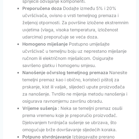
spriječili odvajanje komponenti.
Preporučena doza
Dodajte između 5% i 20%
učvršćivača, ovisno o vrsti temeljnog premaza i
željenoj otpornosti. Za površine izložene ekstremnim
uvjetima (vlaga, visoka temperatura, izloženost
udarcima) preporučuje se veća doza.
Homogeno miješanje
Postupno umiješajte
učvršćivač u temeljnu boju uz neprestano miješanje
ručnom ili električnom mješalicom. Osigurajte
savršeno glatku i homogenu smjesu.
Nanošenje očvrslog temeljnog premaza
Nanesite
temeljni premaz kao i obično, koristeći pištolj za
prskanje, kist ili valjak, slijedeći upute proizvođača
za nanošenje. Tvrdilo ne mijenja metodu nanošenja i
osigurava ravnomjernu završnu obradu.
Vrijeme sušenja
: Neka se temeljni premaz osuši
prema vremenu koje je preporučio proizvođač.
Djelovanjem tvrdnjača sušenje se ubrzava, što
omogućuje brže dovršavanje sljedećih koraka.
Potpuno stvrdnjavanje
Izbjegavajte prerano