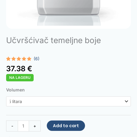
Učvršćivač temeljne boje
(6)
Rated
6
4.83
37.38
€
out of 5
based on
NA LAGERU
customer
ratings
Primer
Volumen
Hardener
quantity
Add to cart
-
+