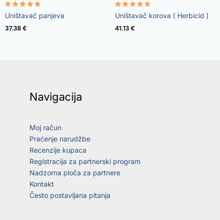
Rated
Rated
Uništavač panjeva
Uništavač korova ( Herbicid )
5.00
4.73
out of 5
out of 5
37.38
€
41.13
€
Navigacija
Moj račun
Praćenje narudžbe
Recenzije kupaca
Registracija za partnerski program
Nadzorna ploča za partnere
Kontakt
Često postavljana pitanja