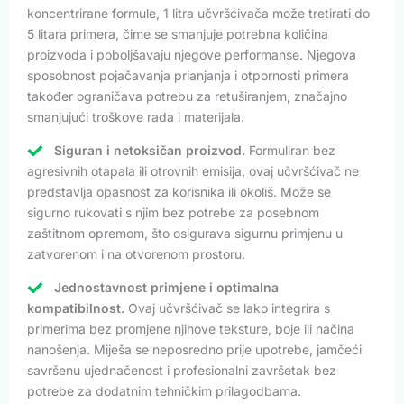
koncentrirane formule, 1 litra učvršćivača može tretirati do
5 litara primera, čime se smanjuje potrebna količina
proizvoda i poboljšavaju njegove performanse. Njegova
sposobnost pojačavanja prianjanja i otpornosti primera
također ograničava potrebu za retuširanjem, značajno
smanjujući troškove rada i materijala.
Siguran i netoksičan proizvod.
Formuliran bez
agresivnih otapala ili otrovnih emisija, ovaj učvršćivač ne
predstavlja opasnost za korisnika ili okoliš. Može se
sigurno rukovati s njim bez potrebe za posebnom
zaštitnom opremom, što osigurava sigurnu primjenu u
zatvorenom i na otvorenom prostoru.
Jednostavnost primjene i optimalna
kompatibilnost.
Ovaj učvršćivač se lako integrira s
primerima bez promjene njihove teksture, boje ili načina
nanošenja. Miješa se neposredno prije upotrebe, jamčeći
savršenu ujednačenost i profesionalni završetak bez
potrebe za dodatnim tehničkim prilagodbama.