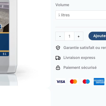
de
Volume
Kitchen
Countertop
and
Worktop
Cleaner
Ajoute
-
+
Garantie satisfait ou r
Livraison express
Paiement sécurisé