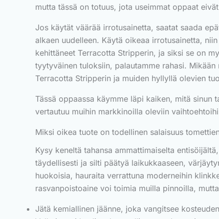
mutta tässä on totuus, jota useimmat oppaat eivät 
Jos käytät väärää irrotusainetta, saatat saada epäta
alkaen uudelleen. Käytä oikeaa irrotusainetta, niin 
kehittäneet Terracotta Stripperin, ja siksi se on m
tyytyväinen tuloksiin, palautamme rahasi. Mikään 
Terracotta Stripperin ja muiden hyllyllä olevien tuo
Tässä oppaassa käymme läpi kaiken, mitä sinun tarv
vertautuu muihin markkinoilla oleviin vaihtoehtoihi
Miksi oikea tuote on todellinen salaisuus tomettie
Kysy keneltä tahansa ammattimaiselta entisöijältä, 
täydellisesti ja silti päätyä laikukkaaseen, värjäy
huokoisia, hauraita verrattuna moderneihin klinkke
rasvanpoistoaine voi toimia muilla pinnoilla, mutta
Jätä kemiallinen jäänne, joka vangitsee kosteuden