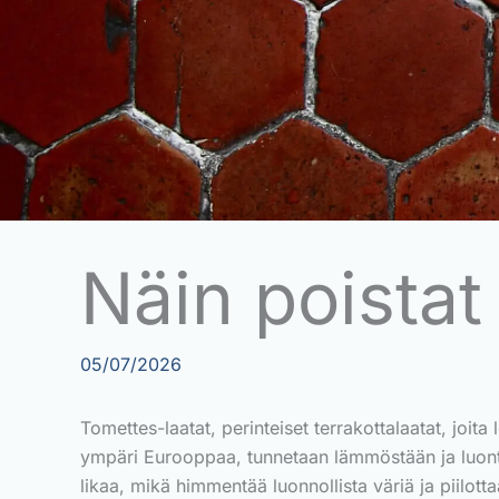
Näin poistat
05/07/2026
Tomettes-laatat, perinteiset terrakottalaatat, joita 
ympäri Eurooppaa, tunnetaan lämmöstään ja luontee
likaa, mikä himmentää luonnollista väriä ja piilo