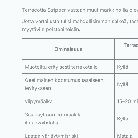
Terracotta Stripper vastaan muut markkinoilla olev
Jotta vertailusta tulisi mahdollisimman selkeä, tässä
myytäviin poistoaineisiin.
Terrac
Ominaisuus
Muotoiltu erityisesti terrakotalle
Kyllä
Geelimäinen koostumus tasaiseen
Kyllä
levitykseen
viipymäaika
15–20 mi
Sisäkäyttöön normaalilla
Kyllä
ilmanvaihdolla
Laatan värjäytymisriski
Matala