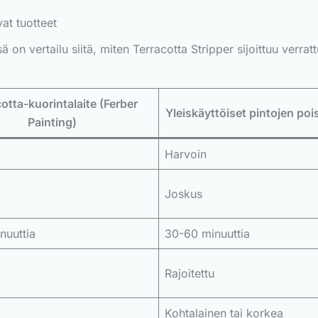
at tuotteet
 on vertailu siitä, miten Terracotta Stripper sijoittuu verrattu
otta-kuorintalaite (Ferber
Yleiskäyttöiset pintojen poi
Painting)
Harvoin
Joskus
nuuttia
30-60 minuuttia
Rajoitettu
Kohtalainen tai korkea