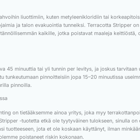
hvoihin liuottimiin, kuten metyleenikloridiin tai korkeapitoi
aimia ja talon evakuointia tunneiksi. Terracotta Stripper on 
ännöllisemmän kaikille, jotka poistavat maaleja keittiöstä, o
 45 minuuttia tai yli tunnin per levitys, ja joskus tarvitaa
itu tunkeutumaan pinnoitteisiin jopa 15–20 minuutissa useimm
illa pinnoilla.
assa
nting on tietääksemme ainoa yritys, joka myy terrakottanpoi
 Stripper -tuotetta etkä ole tyytyväinen tulokseen, sinulla o
 tuotteeseen, jota et ole koskaan käyttänyt, ilman minkäänla
n olemme poistaneet riskin kokonaan.