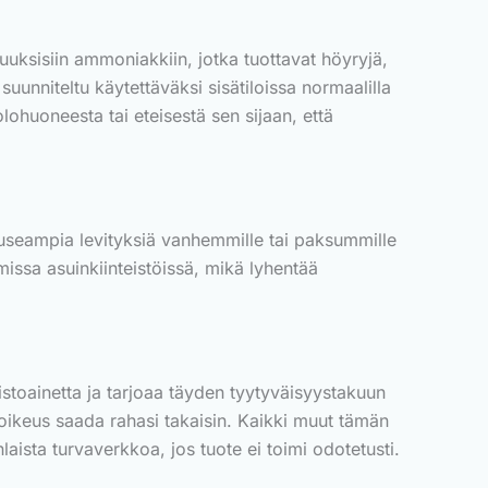
suuksisiin ammoniakkiin, jotka tuottavat höyryjä,
suunniteltu käytettäväksi sisätiloissa normaalilla
lohuoneesta tai eteisestä sen sijaan, että
n useampia levityksiä vanhemmille tai paksummille
issa asuinkiinteistöissä, mikä lyhentää
stoainetta ja tarjoaa täyden tyytyväisyystakuun
n oikeus saada rahasi takaisin. Kaikki muut tämän
ista turvaverkkoa, jos tuote ei toimi odotetusti.