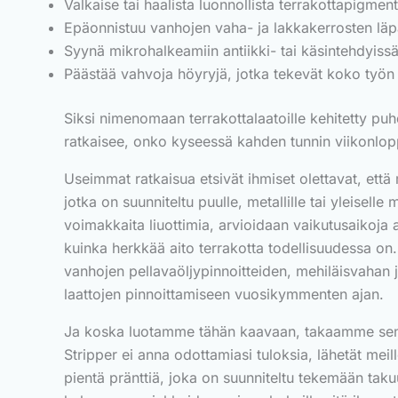
Valkaise tai haalista luonnollista terrakottapigment
Epäonnistuu vanhojen vaha- ja lakkakerrosten läp
Syynä mikrohalkeamiin antiikki- tai käsintehdyissä
Päästää vahvoja höyryjä, jotka tekevät koko työn e
Siksi nimenomaan terrakottalaatoille kehitetty puhd
ratkaisee, onko kyseessä kahden tunnin viikonloppu
Useimmat ratkaisua etsivät ihmiset olettavat, että 
jotka on suunniteltu puulle, metallille tai yleisel
voimakkaita liuottimia, arvioidaan vaikutusaikoja 
kuinka herkkää aito terrakotta todellisuudessa on.
vanhojen pellavaöljypinnoitteiden, mehiläisvahan ja
laattojen pinnoittamiseen vuosikymmenten ajan.
Ja koska luotamme tähän kaavaan, takaamme sen jota
Stripper ei anna odottamiasi tuloksia, lähetät meil
pientä pränttiä, joka on suunniteltu tekemään tak