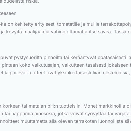
loudellista riskiä.
tteeseen
 on kehitetty erityisesti tometetille ja muille terrakottapohja
a ja kevyitä maalijäämiä vahingoittamatta itse savea. Tässä 
ppuvat pystysuorilta pinnoilta tai kerääntyvät epätasaisesti l
n pintaan koko vaikutusajan, vaikuttaen tasaisesti jokaiseen 
 kilpailevat tuotteet ovat yksinkertaisesti liian nestemäisiä,
n korkean tai matalan pH:n tuotteisiin. Monet markkinoilla ol
siä tai happamia ainesosia, jotka voivat syövyttää tai värjätä
nnoitteet muuttamatta alla olevan terrakotan luonnollista sä