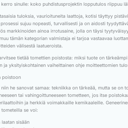
kerro sinulle: koko puhdistusprojektin lopputulos riippuu läh
saisia tuloksia, vaurioituneita laattoja, kotisi täyttyy pistä
prosessi sujuu nopeasti, turvallisesti ja on aidosti tyydyttäv
yös markkinoiden ainoa irrotusaine, jolla on täysi tyytyväisyy
muu tämän kategorian valmistaja ei tarjoa vastaavaa luotta
tteiden välisestä laatueroista.
itsee tietää tomettien poistosta: miksi tuote on tärkeämpi 
n ja yksityiskohtainen vaiheittainen ohje moitteettomien tul
n poistoon
niin he sanovat samaa: tekniikka on tärkeää, mutta se on tois
tyneeseen tai vahingoittuneeseen tometteen, jos itse poistoka
rilaattoihin ja herkkiä voimakkaille kemikaaleille. Geneerin
 tometeilla se voi:
 laatan sisään