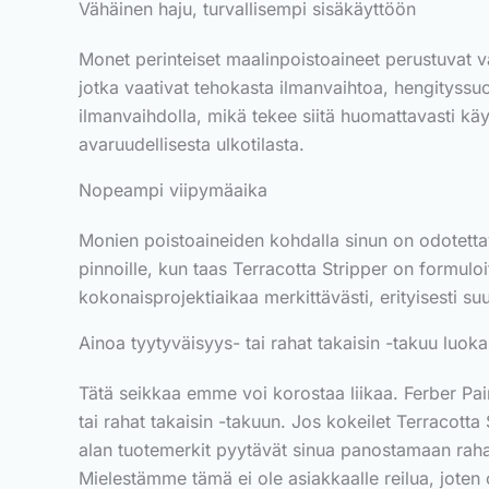
Vähäinen haju, turvallisempi sisäkäyttöön
Monet perinteiset maalinpoistoaineet perustuvat va
jotka vaativat tehokasta ilmanvaihtoa, hengityssuoj
ilmanvaihdolla, mikä tekee siitä huomattavasti käyt
avaruudellisesta ulkotilasta.
Nopeampi viipymäaika
Monien poistoaineiden kohdalla sinun on odotettava
pinnoille, kun taas Terracotta Stripper on formulo
kokonaisprojektiaikaa merkittävästi, erityisesti suur
Ainoa tyytyväisyys- tai rahat takaisin -takuu luok
Tätä seikkaa emme voi korostaa liikaa. Ferber Pai
tai rahat takaisin -takuun. Jos kokeilet Terracotta
alan tuotemerkit pyytävät sinua panostamaan rahasi
Mielestämme tämä ei ole asiakkaalle reilua, jote