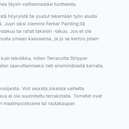
es täysin valitsemastasi tuotteesta.
vistä höyryistä tai joudut tekemään työn alusta
ä. Juuri siksi olemme Ferber Painting:llä
stakuu tai rahat takaisin -takuu. Jos et ole
musta omaan kaavaansa, ja jo se kertoo jotain
kuin tekniikka, miten Terracotta Stripper
osten saavuttamiseksi heti ensimmäisellä kerralla.
sijaista. Voit seurata jokaista vaihetta
ava ei ole suunniteltu terrakotalle. Tometet ovat
en maalinpoistoaine tai rautakaupan