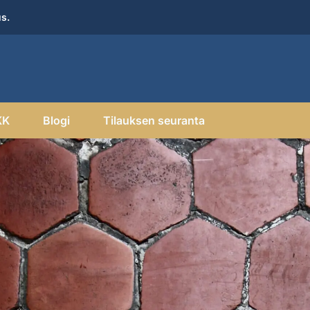
us.
KK
Blogi
Tilauksen seuranta