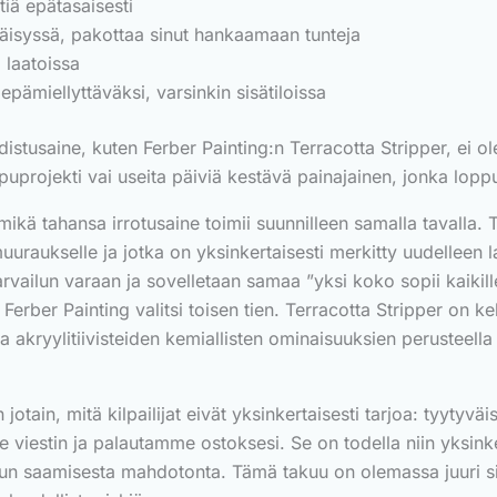
tiä epätasaisesti
äisyssä, pakottaa sinut hankaamaan tunteja
 laatoissa
pämiellyttäväksi, varsinkin sisätiloissa
istusaine, kuten Ferber Painting:n Terracotta Stripper, ei ol
projekti vai useita päiviä kestävä painajainen, jonka lopput
mikä tahansa irrotusaine toimii suunnilleen samalla tavalla.
le muuraukselle ja jotka on yksinkertaisesti merkitty uudellee
arvailun varaan ja sovelletaan samaa ”yksi koko sopii kaikil
 Ferber Painting valitsi toisen tien. Terracotta Stripper on 
 akryylitiivisteiden kemiallisten ominaisuuksien perusteella 
in, mitä kilpailijat eivät yksinkertaisesti tarjoa: tyytyväis
le viestin ja palautamme ostoksesi. Se on todella niin yksink
uun saamisesta mahdotonta. Tämä takuu on olemassa juuri sik