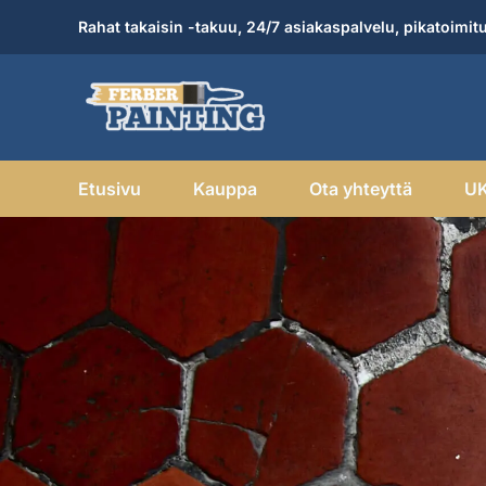
Skip
Rahat takaisin -takuu, 24/7 asiakaspalvelu, pikatoimit
to
content
Etusivu
Kauppa
Ota yhteyttä
U