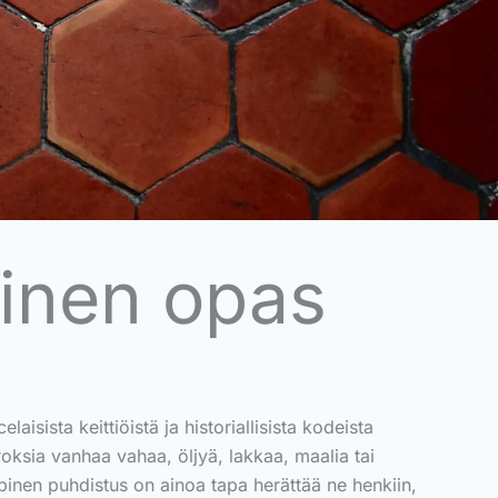
linen opas
aisista keittiöistä ja historiallisista kodeista
oksia vanhaa vahaa, öljyä, lakkaa, maalia tai
pinen puhdistus on ainoa tapa herättää ne henkiin,