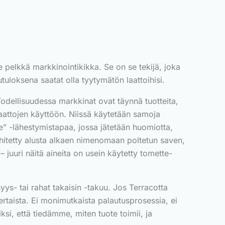
e pelkkä markkinointikikka. Se on se tekijä, joka
uloksena saatat olla tyytymätön laattoihisi.
 Todellisuudessa markkinat ovat täynnä tuotteita,
n laattojen käyttöön. Niissä käytetään samoja
le” -lähestymistapaa, jossa jätetään huomiotta,
kehitetty alusta alkaen nimenomaan poltetun saven,
– juuri näitä aineita on usein käytetty tomette-
yys- tai rahat takaisin -takuu. Jos Terracotta
ertaista. Ei monimutkaista palautusprosessia, ei
si, että tiedämme, miten tuote toimii, ja