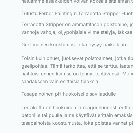
haluamme asiakkaiden voivan kokeilla sitä ilman ta
Tutustu Ferber Painting:n Terracotta Stripper -tuo
Terracotta Stripper on ammattitason poistoaine, joka
vanhoja vahoja, öljypohjaisia viimeistelyjä, lakka
Geelimäinen koostumus, joka pysyy paikallaan
Toisin kuin ohuet, juoksevat poistoaineet, jotka ti
geelipohjaa. Tämä tarkoittaa, että se tarttuu laata
haihtuisi ennen kuin se on tehnyt tehtävänsä. Monet
saadakseen vain osittaisia tuloksia.
Tasapainoinen pH huokoiselle savilaadulle
Terrakotta on huokoinen ja reagoi huonosti erittäi
betonille tai puulle ja ne käyttävät erittäin emäksi
tasapainoista koostumusta, joka poistaa vanhat pi