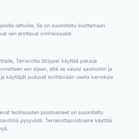
isille lattioille. Se on suunniteltu liuottamaan
ovat sen erottavat ominaisuudet.
attialle, Terracotta Stripper käyttää paksua
tometteen sen sijaan, että se valuisi saumoihin ja
 ja käyttäjät joutuvat levittämään useita kerroksia
evat teollisuuden poistoaineet on suunniteltu
 savitiiliä pysyvästi. Terrakottapoistoaine käyttää
vyä.