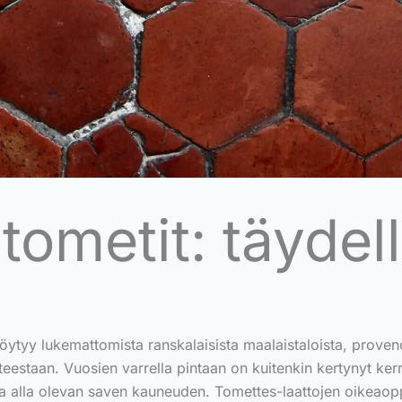
 tometit: täydel
löytyy lukemattomista ranskalaisista maalaistaloista, provencel
staan. Vuosien varrella pintaan on kuitenkin kertynyt kerr
ttaa alla olevan saven kauneuden. Tomettes-laattojen oikeaop