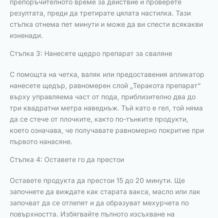
препоръчителното време за действие и проверете
резултата, преди да третирате цялата настилка. Тази
стъпка отнема пет минути и може да ви спести всякакви
изненади.
Стъпка 3: Нанесете щедро препарат за сваляне
С помощта на четка, валяк или предоставения апликатор
нанесете щедър, равномерен слой „Теракота препарат“
върху управляема част от пода, приблизително два до
три квадратни метра наведнъж. Тъй като е гел, той няма
да се стече от плочките, както по-тънките продукти,
което означава, че получавате равномерно покритие при
първото нанасяне.
Стъпка 4: Оставете го да престои
Оставете продукта да престои 15 до 20 минути. Ще
започнете да виждате как старата вакса, масло или лак
започват да се отлепят и да образуват мехурчета по
повърхността. Избягвайте пълното изсъхване на