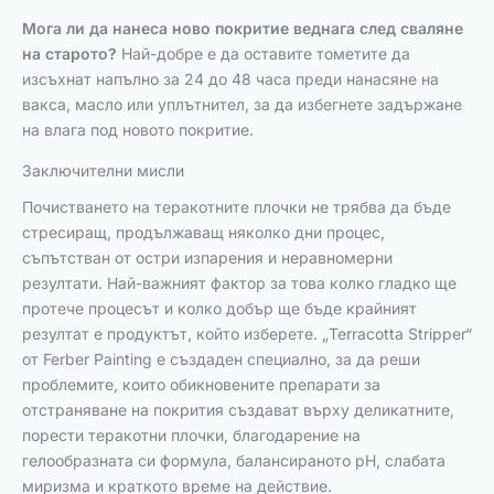
Мога ли да нанеса ново покритие веднага след сваляне
на старото?
Най-добре е да оставите тометите да
изсъхнат напълно за 24 до 48 часа преди нанасяне на
вакса, масло или уплътнител, за да избегнете задържане
на влага под новото покритие.
Заключителни мисли
Почистването на теракотните плочки не трябва да бъде
стресиращ, продължаващ няколко дни процес,
съпътстван от остри изпарения и неравномерни
резултати. Най-важният фактор за това колко гладко ще
протече процесът и колко добър ще бъде крайният
резултат е продуктът, който изберете. „Terracotta Stripper“
от Ferber Painting е създаден специално, за да реши
проблемите, които обикновените препарати за
отстраняване на покрития създават върху деликатните,
порести теракотни плочки, благодарение на
гелообразната си формула, балансираното pH, слабата
миризма и краткото време на действие.