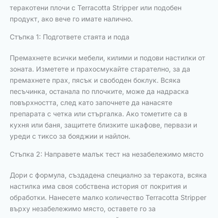
теракотени плочи с Terracotta Stripper или подобен
продукт, ако вече го имате налично.
Стъпка 1: Подгответе стаята и пода
Премахнете всички мебели, килими и подови настилки от
зоната. Изметете и прахосмукайте старателно, за да
премахнете прах, пясък и свободен боклук. Всяка
песъчинка, останала по плочките, може да надраска
повърхността, след като започнете да нанасяте
препарата с четка или стъргалка. Ако тометите са в
кухня или баня, защитете близките шкафове, первази и
уреди с тиксо за бояджии и найлон.
Стъпка 2: Направете малък тест на незабележимо място
Дори с формула, създадена специално за теракота, всяка
настилка има своя собствена история от покрития и
обработки. Нанесете малко количество Terracotta Stripper
върху незабележимо място, оставете го за