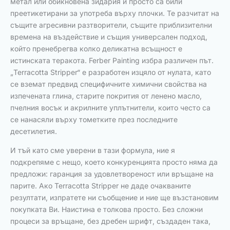
метал или обикновена зидария и просто са били
преетикетирани за употреба върху плочки. Те разчитат на
същите агресивни разтворители, същите приблизителни
времена на въздействие и същия универсален подход,
който пренебрегва колко деликатна всъщност е
истинската теракота. Ferber Painting избра различен път.
„Terracotta Stripper“ е разработен изцяло от нулата, като
се вземат предвид специфичните химични свойства на
изпечената глина, старите покрития от ленено масло,
пчелния восък и акрилните уплътнители, които често са
се нанасяли върху тометките през последните
десетилетия.
И тъй като сме уверени в тази формула, ние я
подкрепяме с нещо, което конкуренцията просто няма да
предложи: гаранция за удовлетвореност или връщане на
парите. Ако Terracotta Stripper не даде очакваните
резултати, изпратете ни съобщение и ние ще възстановим
покупката Ви. Наистина е толкова просто. Без сложни
процеси за връщане, без дребен шрифт, създаден така,