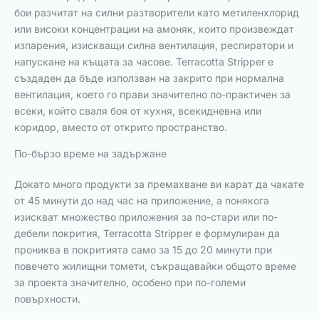
бои разчитат на силни разтворители като метиленхлорид
или високи концентрации на амоняк, които произвеждат
изпарения, изискващи силна вентилация, респиратори и
напускане на къщата за часове. Terracotta Stripper е
създаден да бъде използван на закрито при нормална
вентилация, което го прави значително по-практичен за
всеки, който сваля боя от кухня, всекидневна или
коридор, вместо от открито пространство.
По-бързо време на задържане
Докато много продукти за премахване ви карат да чакате
от 45 минути до над час на приложение, а понякога
изискват множество приложения за по-стари или по-
дебели покрития, Terracotta Stripper е формулиран да
прониква в покритията само за 15 до 20 минути при
повечето жилищни томети, съкращавайки общото време
за проекта значително, особено при по-големи
повърхности.