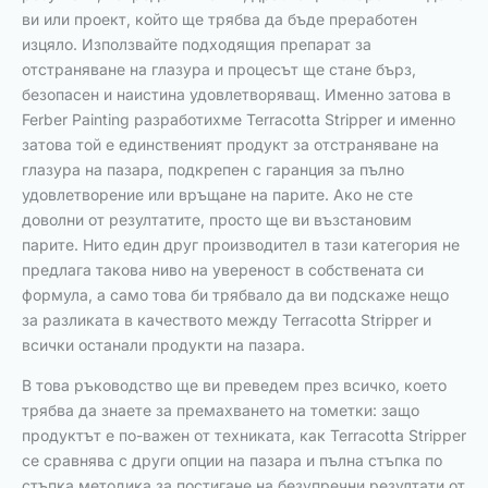
ви или проект, който ще трябва да бъде преработен
изцяло. Използвайте подходящия препарат за
отстраняване на глазура и процесът ще стане бърз,
безопасен и наистина удовлетворяващ. Именно затова в
Ferber Painting разработихме Terracotta Stripper и именно
затова той е единственият продукт за отстраняване на
глазура на пазара, подкрепен с гаранция за пълно
удовлетворение или връщане на парите. Ако не сте
доволни от резултатите, просто ще ви възстановим
парите. Нито един друг производител в тази категория не
предлага такова ниво на увереност в собствената си
формула, а само това би трябвало да ви подскаже нещо
за разликата в качеството между Terracotta Stripper и
всички останали продукти на пазара.
В това ръководство ще ви преведем през всичко, което
трябва да знаете за премахването на тометки: защо
продуктът е по-важен от техниката, как Terracotta Stripper
се сравнява с други опции на пазара и пълна стъпка по
стъпка методика за постигане на безупречни резултати от