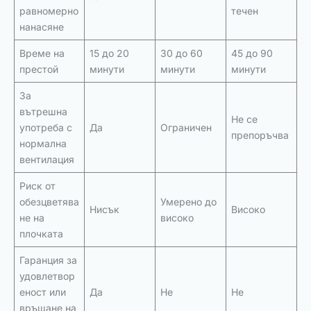
равномерно
течен
нанасяне
Време на
15 до 20
30 до 60
45 до 90
престой
минути
минути
минути
За
вътрешна
Не се
употреба с
Да
Ограничен
препоръчва
нормална
вентилация
Риск от
обезцветява
Умерено до
Нисък
Високо
не на
високо
плочката
Гаранция за
удовлетвор
еност или
Да
Не
Не
връщане на