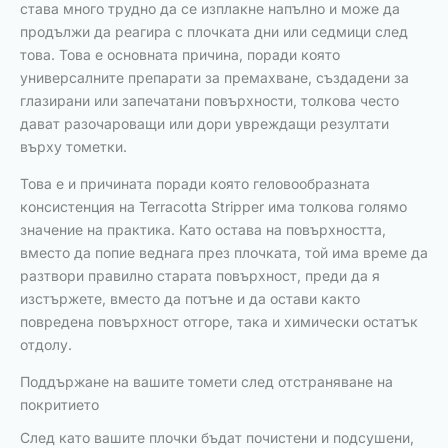
става много трудно да се изплакне напълно и може да
продължи да реагира с плочката дни или седмици след
това. Това е основната причина, поради която
универсалните препарати за премахване, създадени за
глазирани или запечатани повърхности, толкова често
дават разочароващи или дори увреждащи резултати
върху тометки.
Това е и причината поради която геловообразната
консистенция на Terracotta Stripper има толкова голямо
значение на практика. Като остава на повърхността,
вместо да попие веднага през плочката, той има време да
разтвори правилно старата повърхност, преди да я
изстържете, вместо да потъне и да остави както
повредена повърхност отгоре, така и химически остатък
отдолу.
Поддържане на вашите томети след отстраняване на
покритието
След като вашите плочки бъдат почистени и подсушени,