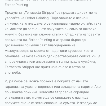
Ferber Painting
Продуктът „Terracotta Stripper“ се предлага директно на
уебсайта на Ferber Painting. Поръчването е лесно и
сигурно, като плащането се извършва изцяло онлайн, така
че можете да завършите покупката си само за няколко
минути, без никакви сложни стъпки. След като направите
поръчката си, Ferber Painting я изпраща бързо до
дестинации по целия свят благодарение на
международната мрежа от надеждни куриери, което
означава, че независимо дали реставрирате селска къща
в провинцията или апартамент в голям град в чужбина,
Terracotta Stripper ще пристигне бързо и готов за
употреба.
И, разбира се, всяка поръчка е покрита от нашата
гаранция за удовлетвореност или връщане на парите. Ако
по някаква причина Terracotta Stripper не оправдае
очакванията ви, можете да се свържете с нас и да
получите пълно възстановяване на сумата. Изградихме