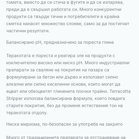
томета, вместо да се стича в фугите и да се изпарява,
преди да е свършил работата си. Много конкурентни
продукти са твърде течни и потребителите в крайна
сметка нанасят множество слоеве, само за да постигнат
частични резултати.
Балансирано pH, предназначено за пореста глина
Теракотата е пореста и реагира зле на продукти с
изключително високо или ниско pH. Много индустриални
препарати за сваляне на покрития на пазара са
формулирани за бетон или дърво и използват силно
алкални или силно киселинни основи, които могат да
ецват или обезцветят глинените плочки трайно. Terracotta
Stripper използва балансирана формула, която повдига
старите покрития, без да променя естествения тон на
теракотата отдолу.
Ниска миризма, по-безопасен за употреба на закрито
Много от традиционните препарати за отстраняване на