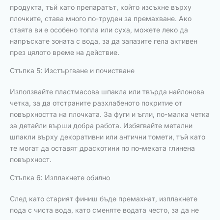
продукта, тъй като препаратът, който изсъхне върху
плочките, става много по-труден за премахване. Ако
стаята ви е особено топла или суха, можете леко да
напръскате зоната с вода, за да запазите гела активен
през цялото време на действие.
Стъпка 5: Изстъргване и почистване
Използвайте пластмасова шпакла или твърда найлонова
четка, за да отстраните разхлабеното покритие от
повърхността на плочката. За фуги и ъгли, по-малка четка
за детайли върши добра работа. Избягвайте метални
шпакли върху декоративни или антични томети, тъй като
те могат да оставят драскотини по по-меката глинена
повърхност.
Стъпка 6: Изплакнете обилно
След като старият финиш бъде премахнат, изплакнете
пода с чиста вода, като сменяте водата често, за да не