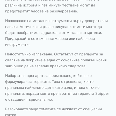
различна история и пет минути тестване могат да
предотвратят часове на разочарование.
Използване на метални инструменти върху декоративни
плочки. Антични или ръчно рисувани томети могат да
бъдат необратимо надраскани от метални стъргалки.
Придържайте се към пластмасови или найлонови
инструменти.
Недостатъчно изплакване. Остатъкът от препарата за
сваляне на покритие е една от основните причини новия
завършек да не залепне правилно след това.
Изборът на препарат за премахване, който не е
формулиран за теракота. Това е грешката, която
причинява най-много щети като цяло, и това е точно
причината, поради която препаратът за теракота Stripper
е създаден първоначално.
Разбирането защо тометите се нуждаят от специални
грижи