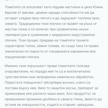
Тометите се използват като подови настилки в цяла Южна
Европа от векове, ценени заради способността им да
остават хладни през лятото и да задържат топлина през
зимата. Традиционно тези плочки се правят на ръка от
местна глина и се изпичат при сравнително ниски
температури в сравнение с модерните индустриални
плочки. Този процес придава на тометите техните
характерни топли, земни тонове, но също така ги прави
значително по-порести от глазираните керамични или
порцеланови плочки.
Именно тази порьозност прави тометките толкова
очарователни, но поради нея те са и изключително
чувствителни към неправилни химически обработки.
Порестата повърхност абсорбира всичко, което се
постави върху нея, било то защитен восък, препарат за
премахване или разлята чаша вино. Ако продуктът за
премахване проникне дълбоко в самата глина, вместо да
остане на повърхността, където е старият завършек,