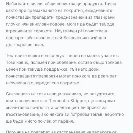
Избягвайте силни, общи почистващи продукти. Точно
както при премахването на покрития, ежедневните
почистващи препарати, предназначени за глазирани
плочки или винилови подове, могат да бъдат твърде
агресивни за теракота. Неутрален pH почистващ
препарат обикновено е най-безопасният избор в
дългосрочен план.
Тествайте всеки нов продукт първо на малък участък.
Този навик, полезен при обелване, остава също толкова
ценен при текуща поддръжка, тъй като дори
почистващите препарати могат понякога да реагират
неочаквано с определено покритие.
Спазването на тези навици означава, че резултатите,
които получавате от Terracotta Stripper, ще издържат
значително по-дълго, а следващият ви проект за
възстановяване, ако някога ви потрябва такъв, вероятно
ще бъде много по-лек от първия.
Поръчка на препарат за отстраняване на теракота от