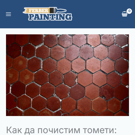
Skip
to
content
Как да почистим томети: