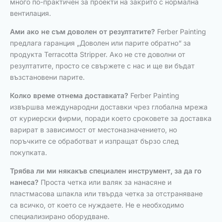
много по-практичен за проекти на закрито с нормална
вентилация.
Ами ако не съм доволен от резултатите?
Ferber Painting
предлага гаранция „Доволен или парите обратно“ за
продукта Terracotta Stripper. Ако не сте доволни от
резултатите, просто се свържете с нас и ще ви бъдат
възстановени парите.
Колко време отнема доставката?
Ferber Painting
извършва международни доставки чрез глобална мрежа
от куриерски фирми, поради което сроковете за доставка
варират в зависимост от местоназначението, но
поръчките се обработват и изпращат бързо след
покупката.
Трябва ли ми някакъв специален инструмент, за да го
нанеса?
Проста четка или валяк за нанасяне и
пластмасова шпакла или твърда четка за отстраняване
са всичко, от което се нуждаете. Не е необходимо
специализирано оборудване.