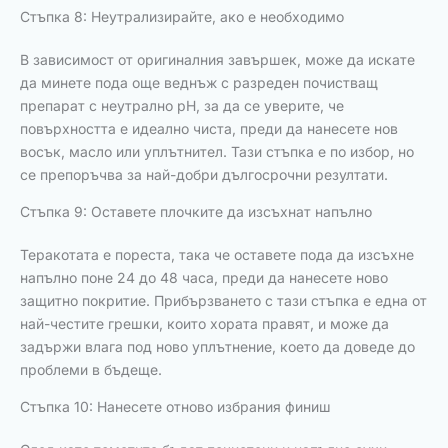
Стъпка 8: Неутрализирайте, ако е необходимо
В зависимост от оригиналния завършек, може да искате
да минете пода още веднъж с разреден почистващ
препарат с неутрално pH, за да се уверите, че
повърхността е идеално чиста, преди да нанесете нов
восък, масло или уплътнител. Тази стъпка е по избор, но
се препоръчва за най-добри дългосрочни резултати.
Стъпка 9: Оставете плочките да изсъхнат напълно
Теракотата е пореста, така че оставете пода да изсъхне
напълно поне 24 до 48 часа, преди да нанесете ново
защитно покритие. Прибързването с тази стъпка е една от
най-честите грешки, които хората правят, и може да
задържи влага под ново уплътнение, което да доведе до
проблеми в бъдеще.
Стъпка 10: Нанесете отново избрания финиш