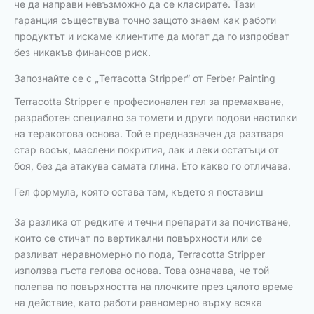
че да направи невъзможно да се класирате. Тази
гаранция съществува точно защото знаем как работи
продуктът и искаме клиентите да могат да го изпробват
без никакъв финансов риск.
Запознайте се с „Terracotta Stripper“ от Ferber Painting
Terracotta Stripper е професионален гел за премахване,
разработен специално за томети и други подови настилки
на теракотова основа. Той е предназначен да разтваря
стар восък, маслени покрития, лак и леки остатъци от
боя, без да атакува самата глина. Ето какво го отличава.
Гел формула, която остава там, където я поставиш
За разлика от редките и течни препарати за почистване,
които се стичат по вертикални повърхности или се
разливат неравномерно по пода, Terracotta Stripper
използва гъста гелова основа. Това означава, че той
полепва по повърхността на плочките през цялото време
на действие, като работи равномерно върху всяка