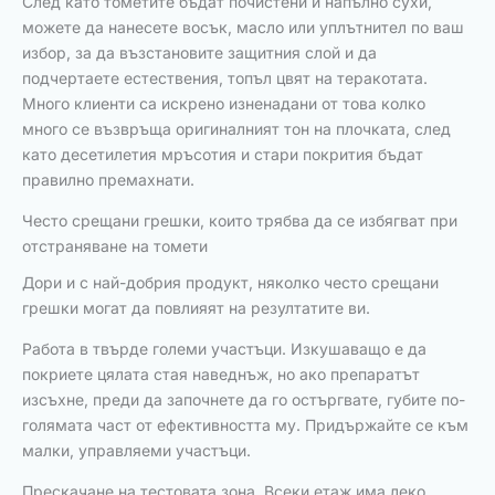
След като тометите бъдат почистени и напълно сухи,
можете да нанесете восък, масло или уплътнител по ваш
избор, за да възстановите защитния слой и да
подчертаете естествения, топъл цвят на теракотата.
Много клиенти са искрено изненадани от това колко
много се възвръща оригиналният тон на плочката, след
като десетилетия мръсотия и стари покрития бъдат
правилно премахнати.
Често срещани грешки, които трябва да се избягват при
отстраняване на томети
Дори и с най-добрия продукт, няколко често срещани
грешки могат да повлияят на резултатите ви.
Работа в твърде големи участъци. Изкушаващо е да
покриете цялата стая наведнъж, но ако препаратът
изсъхне, преди да започнете да го остъргвате, губите по-
голямата част от ефективността му. Придържайте се към
малки, управляеми участъци.
Прескачане на тестовата зона. Всеки етаж има леко