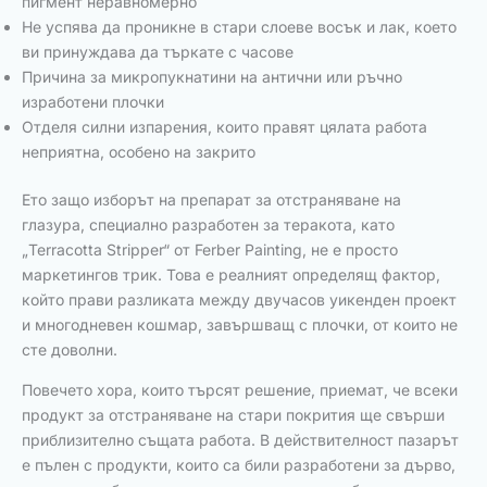
пигмент неравномерно
Не успява да проникне в стари слоеве восък и лак, което
ви принуждава да търкате с часове
Причина за микропукнатини на антични или ръчно
изработени плочки
Отделя силни изпарения, които правят цялата работа
неприятна, особено на закрито
Ето защо изборът на препарат за отстраняване на
глазура, специално разработен за теракота, като
„Terracotta Stripper“ от Ferber Painting, не е просто
маркетингов трик. Това е реалният определящ фактор,
който прави разликата между двучасов уикенден проект
и многодневен кошмар, завършващ с плочки, от които не
сте доволни.
Повечето хора, които търсят решение, приемат, че всеки
продукт за отстраняване на стари покрития ще свърши
приблизително същата работа. В действителност пазарът
е пълен с продукти, които са били разработени за дърво,