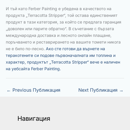
И тъй като Ferber Painting е убедена в качеството на
продукта „Terracotta Stripper“, той остава единственият
продукт в тази категория, за който се предлага гаранция
„доволен или парите обратно“. В съчетание с бързата
международна доставка и лесното онлайн плащане,
поръчването и реставрирането на вашите томети никога
не е било по-лесно.
Ако сте готови да върнете на
теракотените си подове първоначалната им топлина и
характер, продуктът „Terracotta Stripper“ вече е наличен
на уебсайта Ferber Painting.
←
Previous Публикация
Next Публикация
→
Навигация