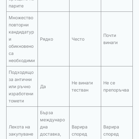
парите
Множество
повторни
кандидатур
Почти
и
Рядко
Често
винаги
обикновено
са
необходими
Подходящо
за антични
Не винаги
Не се
или ръчно
Да
тестван
препоръчва
изработени
томети
Бърза
междунаро
Лекота на
дна
Варира
Варира
закупуване
доставка,
според
според