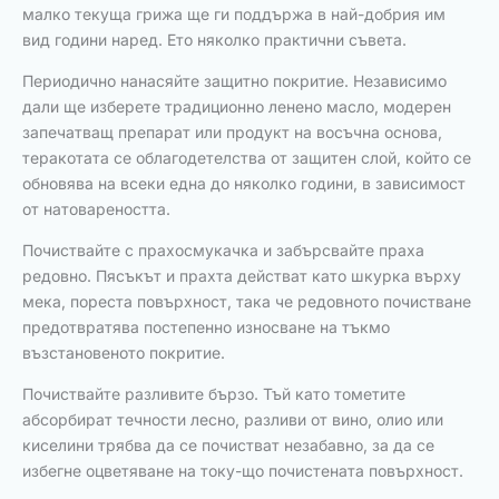
малко текуща грижа ще ги поддържа в най-добрия им
вид години наред. Ето няколко практични съвета.
Периодично нанасяйте защитно покритие. Независимо
дали ще изберете традиционно ленено масло, модерен
запечатващ препарат или продукт на восъчна основа,
теракотата се облагодетелства от защитен слой, който се
обновява на всеки една до няколко години, в зависимост
от натовареността.
Почиствайте с прахосмукачка и забърсвайте праха
редовно. Пясъкът и прахта действат като шкурка върху
мека, пореста повърхност, така че редовното почистване
предотвратява постепенно износване на тъкмо
възстановеното покритие.
Почиствайте разливите бързо. Тъй като тометите
абсорбират течности лесно, разливи от вино, олио или
киселини трябва да се почистват незабавно, за да се
избегне оцветяване на току-що почистената повърхност.