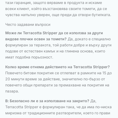
тази гаранция, защото вярваме в продукта и искаме
всеки клиент, който възстановява своите томети, да се
чувства напълно уверен, още преди да отвори бутилката.
Често задавани въпроси
Може ли Terracotta Stripper да се използва за други
видове плочки освен за томети?
Да, докато е специално
формулиран за теракота, той работи добре и върху други
подове от естествен камък и на глинена основа, които
имат подобна порьозност.
Колко време отнема действието на Terracotta Stripper?
Повечето битови покрития се отлепват в рамките на 15 до
20 минути време за действие, значително по-бързо от
повечето общи препарати за премахване на покрития на
пазара.
В: Безопасно ли е за използване на закрито?
Да,
Terracotta Stripper е формулиран така, че да има по-ниска
миризма от традиционните разтворители, което го прави