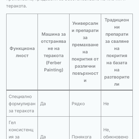
теракота.
Традицион
Универсалн
ни
и препарати
Машина за
препарати
за
отстранява
за сваляне
премахване
Функциона
не на
на
на
лност
теракота
покрития
покрития от
(Ferber
на базата
различни
Painting)
на
повърхност
разтворите
и
ли
Специално
формулиран
Да
Рядко
Не
за теракота
Гел
консистенц
Не,
ия за
Да
Понякога
обикновено