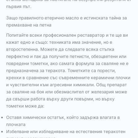
първия път.
Защо правилното етерично масло е истинската тайна за
премахване на петна
Попитайте всеки професионален реставратор и те ще ви
кажат едно и също: техниката има значение, но е
второстепенна. Можете да следвате всяка стъпка
перфектно и пак да получите петнисти, обезцветени или
повредени тометки, ако самата формула за сваляне не е
предназначена за теракота. Тометките са порести,
крехки в сравнение със съвременните керамични плочки
и чувствителни към агресивни химикали. Общ препарат
за сваляне на боя или обезмаслител от железария може
да свърши работа върху други повърми, но върху
тометки може да:
Оставя химически остатък, който задържа влагата в
плочката
Избелване или избледняване на естествения теракотен