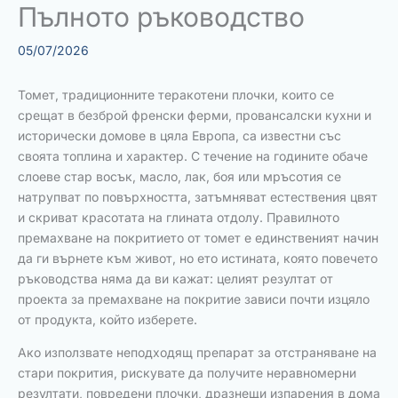
Пълното ръководство
05/07/2026
Томет, традиционните теракотени плочки, които се
срещат в безброй френски ферми, провансалски кухни и
исторически домове в цяла Европа, са известни със
своята топлина и характер. С течение на годините обаче
слоеве стар восък, масло, лак, боя или мръсотия се
натрупват по повърхността, затъмняват естествения цвят
и скриват красотата на глината отдолу. Правилното
премахване на покритието от томет е единственият начин
да ги върнете към живот, но ето истината, която повечето
ръководства няма да ви кажат: целият резултат от
проекта за премахване на покритие зависи почти изцяло
от продукта, който изберете.
Ако използвате неподходящ препарат за отстраняване на
стари покрития, рискувате да получите неравномерни
резултати, повредени плочки, дразнещи изпарения в дома