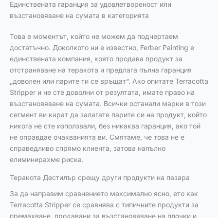
Единствената гаранция за удовлетвореност или
възстановяване на сумата в категорията
Това е моментът, който не можем да подчертаем
достатъчно. Доколкото ни е известно, Ferber Painting е
единствената компания, която продава продукт за
отстраняване на теракота и предлага пълна гаранция
„доволен или парите ти се връщат“. Ако опитате Terracotta
Stripper и не сте доволни от резултата, имате право на
възстановяване на сумата. Всички останали марки в този
сегмент ви карат да залагате парите си на продукт, който
никога не сте използвали, без никаква гаранция, ако той
не оправдае очакванията ви. Смятаме, че това не е
справедливо спрямо клиента, затова напълно
елиминирахме риска.
Теракота Дестилър срещу други продукти на пазара
За да направим сравнението максимално ясно, ето как
Terracotta Stripper се сравнява с типичните продукти за
премахване, продавани за възстановяване на плочки и