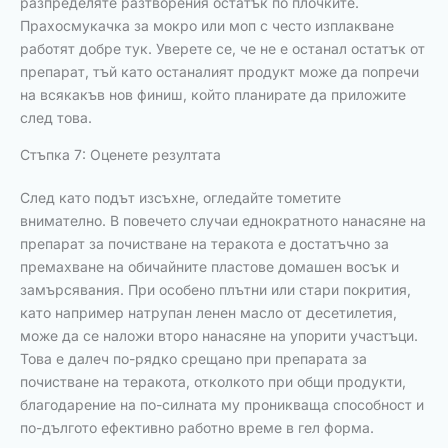
разпределяте разтворения остатък по плочките.
Прахосмукачка за мокро или моп с често изплакване
работят добре тук. Уверете се, че не е останал остатък от
препарат, тъй като останалият продукт може да попречи
на всякакъв нов финиш, който планирате да приложите
след това.
Стъпка 7: Оценете резултата
След като подът изсъхне, огледайте тометите
внимателно. В повечето случаи еднократното нанасяне на
препарат за почистване на теракота е достатъчно за
премахване на обичайните пластове домашен восък и
замърсявания. При особено плътни или стари покрития,
като например натрупан ленен масло от десетилетия,
може да се наложи второ нанасяне на упорити участъци.
Това е далеч по-рядко срещано при препарата за
почистване на теракота, отколкото при общи продукти,
благодарение на по-силната му проникваща способност и
по-дългото ефективно работно време в гел форма.