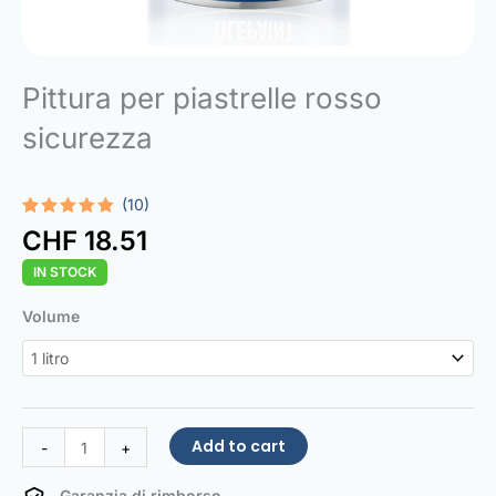
Pittura per piastrelle rosso
sicurezza
(10)
Rated
10
5.00
CHF
18.51
out of 5
based on
IN STOCK
customer
ratings
Tile
Volume
Paint
Safety
red
quantity
Add to cart
-
+
Garanzia di rimborso