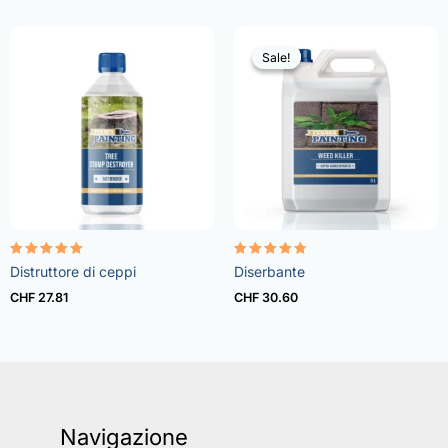
Sale!
Sale!
Rated
Rated
Distruttore di ceppi
Diserbante
5.00
4.73
out of 5
out of 5
CHF
27.81
CHF
30.60
Navigazione