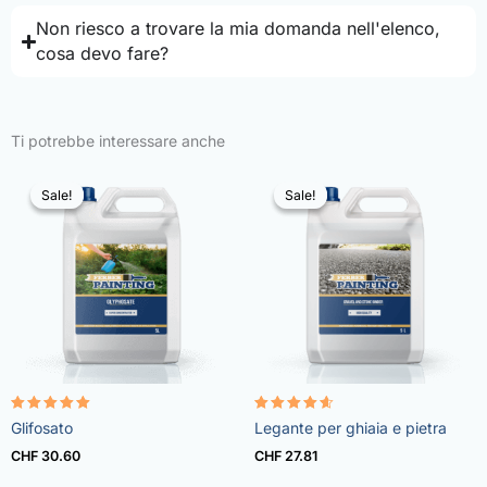
Non riesco a trovare la mia domanda nell'elenco,
cosa devo fare?
Ti potrebbe interessare anche
Sale!
Sale!
Sale!
Sale!
Rated
Rated
Glifosato
Legante per ghiaia e pietra
4.96
4.57
out of 5
out of 5
CHF
30.60
CHF
27.81