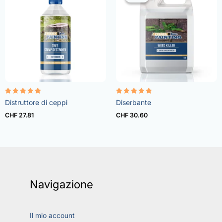
Rated
Rated
Distruttore di ceppi
Diserbante
5.00
4.73
out of 5
out of 5
CHF
27.81
CHF
30.60
Navigazione
Il mio account