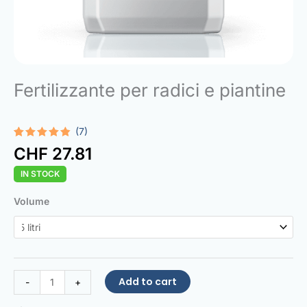
Fertilizzante per radici e piantine
(7)
Rated
7
CHF
27.81
4.71
out
of 5
IN STOCK
based on
customer
ratings
Root
Volume
and
Seedling
Fertilizer
quantity
Add to cart
-
+