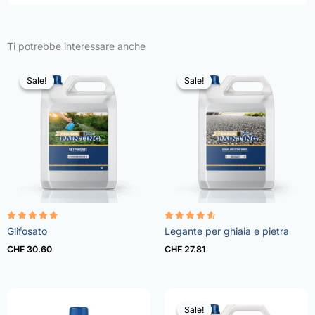
Ti potrebbe interessare anche
Sale!
Sale!
Sale!
Sale!
Rated
Rated
Glifosato
Legante per ghiaia e pietra
4.96
4.57
out of 5
out of 5
CHF
30.60
CHF
27.81
Sale!
Sale!