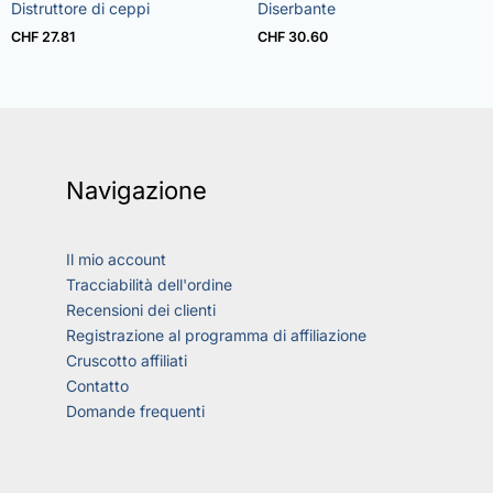
Rated
Rated
Distruttore di ceppi
Diserbante
5.00
4.73
out of 5
out of 5
CHF
27.81
CHF
30.60
Navigazione
Il mio account
Tracciabilità dell'ordine
Recensioni dei clienti
Registrazione al programma di affiliazione
Cruscotto affiliati
Contatto
Domande frequenti