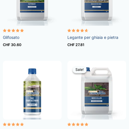
Rated
Rated
Glifosato
Legante per ghiaia e pietra
4.96
4.57
out of 5
out of 5
CHF
30.60
CHF
27.81
Sale!
Sale!