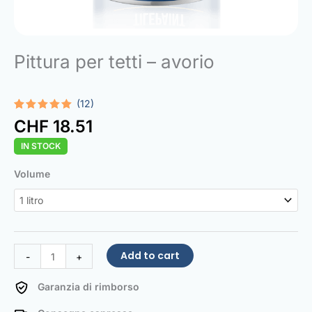
Pittura per tetti – avorio
(12)
Rated
12
5.00
CHF
18.51
out of 5
based on
IN STOCK
customer
ratings
Roof
Volume
Paint
Ivory
quantity
Add to cart
-
+
Garanzia di rimborso