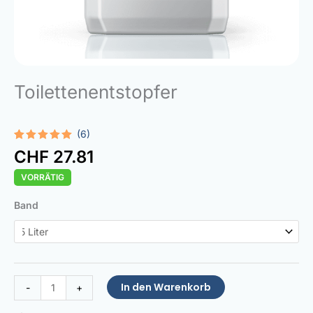
Toilettenentstopfer
(6)
Bewertet
6
CHF
27.81
mit
4.83
von 5,
VORRÄTIG
basierend
auf
Kundenbewertungen
Toilet
Band
Unblocker
Menge
In den Warenkorb
-
+