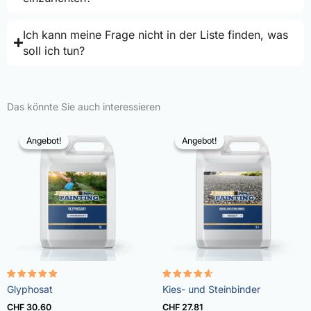
Ich kann meine Frage nicht in der Liste finden, was
soll ich tun?
Das könnte Sie auch interessieren
Angebot!
Angebot!
Angebot!
Angebot!
Bewertet
Bewertet
Glyphosat
Kies- und Steinbinder
mit
mit
4.96
4.57
CHF
30.60
CHF
27.81
von 5
von 5