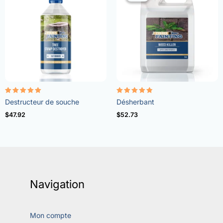
Note
Note
Destructeur de souche
Désherbant
5.00
4.73
sur 5
sur 5
$
47.92
$
52.73
Navigation
Mon compte