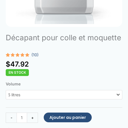
Décapant pour colle et moquette
(10)
Noté
10
5.00
$
47.92
sur 5
basé sur
EN STOCK
notations
client
quantité
Volume
de
Glue
and
Carpet
Remover
Ajouter au panier
-
+