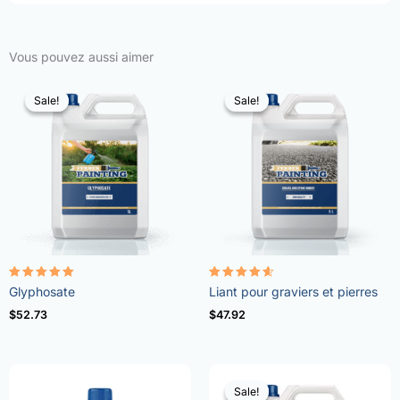
Vous pouvez aussi aimer
Sale!
Sale!
Sale!
Sale!
Note
Note
Glyphosate
Liant pour graviers et pierres
4.96
4.57
sur 5
sur 5
$
52.73
$
47.92
Sale!
Sale!