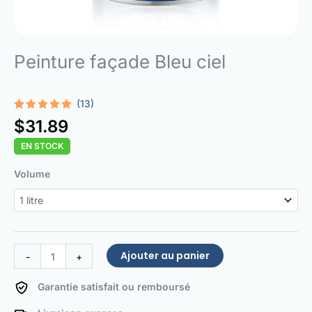
Peinture façade Bleu ciel
(13)
Noté
13
5.00
$
31.89
sur 5
basé sur
EN STOCK
notations
client
quantité
Volume
de
Facade
Paint
Sky
blue
Ajouter au panier
-
+
Garantie satisfait ou remboursé